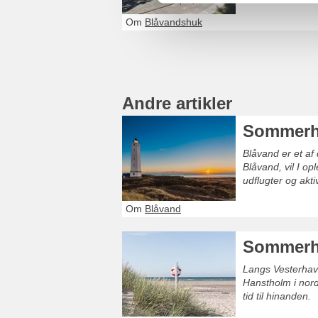
Om
Blåvandshuk
Andre artikler
Sommerh
Blåvand er et a
Blåvand, vil I o
udflugter og aktiv
Om
Blåvand
Sommerhu
Langs Vesterhave
Hanstholm i nord
tid til hinanden.