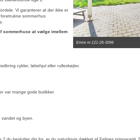
fordele. Vi garanterer at der ikke er
it foretrukne sommerhus
s.
 af sommerhuse at vælge imellem
Emne nr.121-26-3096
bring cykler, løbehjul eller rulleskøjter.
er var mange gode butikker.
de vandet og byen.
u beslutter dig for, er du naturligvis dækket af Felines prisgaranti. De