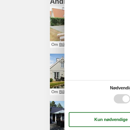
Andre artikler om Blåv
Sommerhu
Et sommerhus Bl
venner.
Om
Blåvandshuk
Sommerhu
Et sommerhus Bl
venner.
Nødvendi
Om
Blåvandshuk
Sommerhu
Glæd dig til et 
helt rigtige som