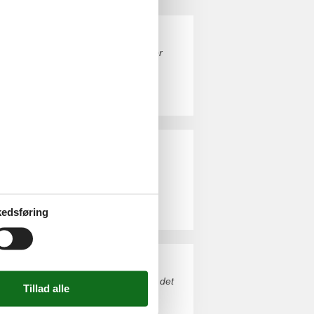
igt ophold sammen med familie eller
 ophold sammen med familie eller
edsføring
 privat til leje. Du kan nemt finde det