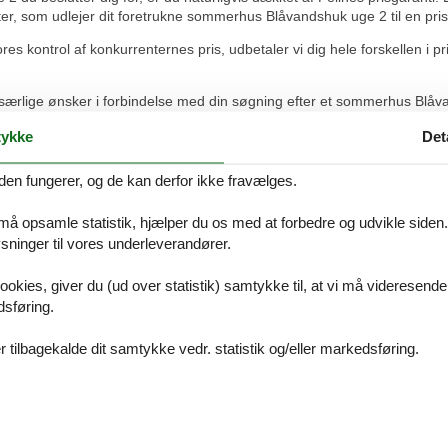
ter, som udlejer dit foretrukne sommerhus Blåvandshuk uge 2 til en pris,
res kontrol af konkurrenternes pris, udbetaler vi dig hele forskellen i pr
 særlige ønsker i forbindelse med din søgning efter et sommerhus Blå
.dk eller ring på 8724 2251.
ykke
Det
den fungerer, og de kan derfor ikke fravælges.
ce.
 må opsamle statistik, hjælper du os med at forbedre og udvikle siden. I
ninger til vores underleverandører.
ookies, giver du (ud over statistik) samtykke til, at vi må videresende
dsføring.
 tilbagekalde dit samtykke vedr. statistik og/eller markedsføring.