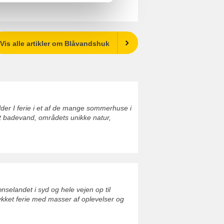
Vis alle artikler om Blåvandshuk
er I ferie i et af de mange sommerhuse i
dt badevand, områdets unikke natur,
elandet i syd og hele vejen op til
ykket ferie med masser af oplevelser og