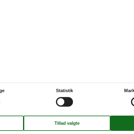
andshuk
s Blåvandshuk privat udlejning
åvandshuk privat udlejning er den fuldendte ramme om et uforglemmel
s Blåvandshuk privat Danmark
åvandshuk privat Danmark er den fuldendte ramme om et afslappende
ge
Statistik
Mark
s Blåvandshuk privat til leje
skønt ophold sammen med familie eller venner i et sommerhus Blåvandshuk
merhus her på siden.