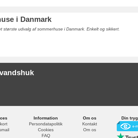
use i Danmark
det største udvalg af sommerhuse i Danmark. Enkelt og sikkert.
låvandshuk
ices
Information
Om os
Din try
kort
Persondatapolitik
Kontakt
smail
Cookies
Om os
FAQ