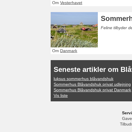
Om
Vesterhavet
Sommerh
Feline tilbyder 
Om
Danmark
Seneste artikler om B
luksus sommerhus blåvandshuk
Sommerhus Blåvandshuk privat udlejning
Sommerhus Blåvandshuk privat Danmark
Vis liste
Serv
Gave
Tilbud