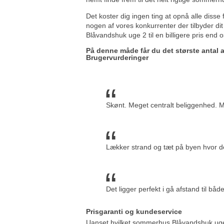
Det koster dig ingen ting at opnå alle disse 
nogen af vores konkurrenter der tilbyder d
Blåvandshuk uge 2 til en billigere pris end o
På denne måde får du det største antal
Brugervurderinger
Skønt. Meget centralt beliggenhed. Med
Lækker strand og tæt på byen hvor d
Det ligger perfekt i gå afstand til bå
Prisgaranti og kundeservice
Uanset hvilket sommerhus Blåvandshuk uge 2 d