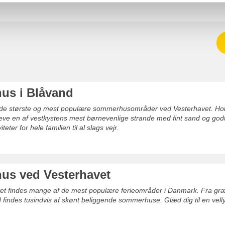
us i Blåvand
f de største og mest populære sommerhusområder ved Vesterhavet. Hold
pleve en af vestkystens mest børnevenlige strande med fint sand og go
iteter for hele familien til al slags vejr.
s ved Vesterhavet
t findes mange af de mest populære ferieområder i Danmark. Fra græns
 findes tusindvis af skønt beliggende sommerhuse. Glæd dig til en vell