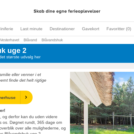
iniferie
Last minute
Destinationer
Gavekort
Favoritter (
0
)
Vesterhavet
Blåvand
Blåvandshuk
k uge 2
et største udvalg her
milie eller venner i et
t finde det helt rigtige
merhuse
er!
g, og derfor kan du uden videre
s os. Døgnet rundt, 365 dage om
 overblik over alle mulighederne, og
hus Blåvandshuk uge 2.