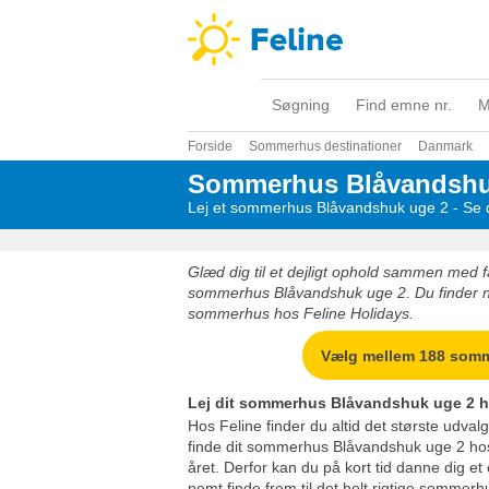
Søgning
Find emne nr.
M
Forside
Sommerhus destinationer
Danmark
Sommerhus Blåvandshu
Lej et sommerhus Blåvandshuk uge 2 - Se d
Glæd dig til et dejligt ophold sammen med fa
sommerhus Blåvandshuk uge 2. Du finder nem
sommerhus hos Feline Holidays.
Vælg mellem 188 som
Lej dit sommerhus Blåvandshuk uge 2 h
Hos Feline finder du altid det største udval
finde dit sommerhus Blåvandshuk uge 2 ho
året. Derfor kan du på kort tid danne dig et
nemt finde frem til det helt rigtige sommer