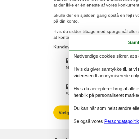
at der ikke er én eneste af vores konkurren
Skulle der en sjælden gang opstå en fejl i vo
på din konto.
Hvis du sidder tilbage med spørgsmål eller
at kontakte os. Send en mail til info@feline
Samt
Kundevurderinger af Feline Holidays
Nødvendige cookies sikrer, at si
Nem hjemmeside og hurtig svar/servi
Hvis du giver samtykke til, at vi
videresendt anonymiserede oplys
Hvis du accepterer brug af alle c
Super. Hjælpsomt personale.
henblik på personaliseret marke
Du kan når som helst ændre eller
Vælg mellem 188 sommerhuse
Se også vores
Persondatapolitik