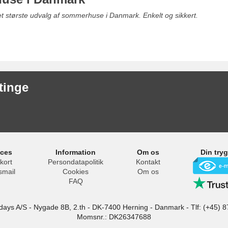
det største udvalg af sommerhuse i Danmark. Enkelt og sikkert.
tinge
ices
Information
Om os
Din try
kort
Persondatapolitik
Kontakt
smail
Cookies
Om os
FAQ
idays A/S
-
Nygade 8B, 2.th -
DK-7400
Herning
-
Danmark -
Tlf:
(+45) 8
Momsnr.: DK26347688