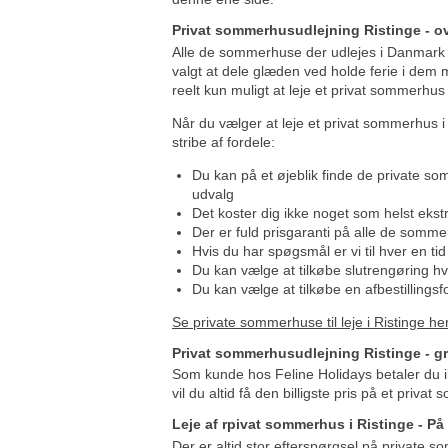
Privat sommerhusudlejning Ristinge - ov
Alle de sommerhuse der udlejes i Danmark e
valgt at dele glæden ved holde ferie i dem 
reelt kun muligt at leje et privat sommerhus 
Når du vælger at leje et privat sommerhus i 
stribe af fordele:
Du kan på et øjeblik finde de private som
udvalg
Det koster dig ikke noget som helst eks
Der er fuld prisgaranti på alle de som
Hvis du har spøgsmål er vi til hver en tid 
Du kan vælge at tilkøbe slutrengøring hvi
Du kan vælge at tilkøbe en afbestillingsf
Se private sommerhuse til leje i Ristinge he
Privat sommerhusudlejning Ristinge - gra
Som kunde hos Feline Holidays betaler du i
vil du altid få den billigste pris på et priva
Leje af rpivat sommerhus i Ristinge - På
Der er altid stor efterspørgsel på private so