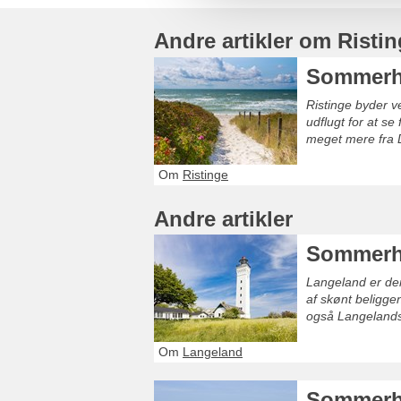
Andre artikler om Risti
Sommerhu
Ristinge byder v
udflugt for at s
meget mere fra 
Om
Ristinge
Andre artikler
Sommerh
Langeland er den
af skønt beligge
også Langelandsf
Om
Langeland
Sommerh