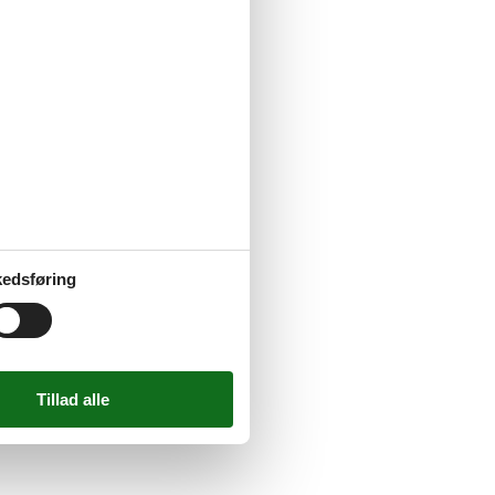
ontakt os endelig. Send en mail til
edsføring
.