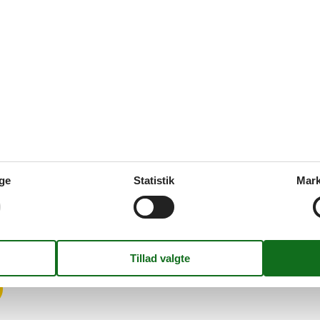
r
 hjælper gerne
 forbindelse med din søgning efter et privat sommerhus i Ristinge, så k
amtale. Meget behjælpsom.
ge
Statistik
Mark
odt igennem det hele.
uelig hjemmeside, nem at finde huse, ingen overraskelser undervejs