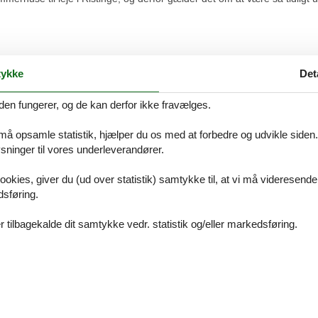
eliv God badestrand tæt ved huset Et stille område perfekt til afslapni
ykke
Det
den fungerer, og de kan derfor ikke fravælges.
et var muligt at gå nogle dejlige ture. Dejlig sandstrand, hvis det havd
 må opsamle statistik, hjælper du os med at forbedre og udvikle siden. I
ninger til vores underleverandører.
ookies, giver du (ud over statistik) samtykke til, at vi må videresende
dsføring.
 prisgaranti
 tilbagekalde dit samtykke vedr. statistik og/eller markedsføring.
stinge, som skal danne rammen om familiens ferie, kan du straks booke d
i. Det betyder simpelthen at vi står inde for, at der ikke er én eneste 
 pris, som er billigere end den, du finder hos os.
es overvågning af priserne hos de andre udlejningsbureauer, udbetaler 