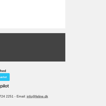
ghed
724 2251
-
Email:
info@feline.dk