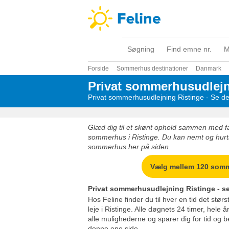
Søgning
Find emne nr.
M
Forside
Sommerhus destinationer
Danmark
Privat sommerhusudlejn
Privat sommerhusudlejning Ristinge - Se de
Glæd dig til et skønt ophold sammen med fami
sommerhus i Ristinge. Du kan nemt og hurtigt
sommerhus her på siden.
Vælg mellem 120 som
Privat sommerhusudlejning Ristinge - se
Hos Feline finder du til hver en tid det stør
leje i Ristinge. Alle døgnets 24 timer, hele å
alle mulighederne og sparer dig for tid og 
denne ene side.