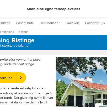
iniferie
Last minute
Destinationer
Gavekort
Favoritter (
0
)
Langeland
Ristinge
ing Ristinge
t største udvalg her
lie eller venner i et privat
 finde det helt rigtige
merhuse
 det største udvalg hos os!
ste udvalg af private sommerhuse til
ret rundt. Det giver dig overblik over
besvær, at du kan se dem alle på