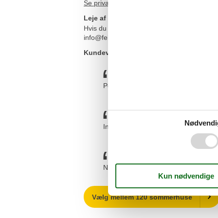
Se private sommerhuse til leje i Ristinge he
Leje af rpivat sommerhus i Ristinge - vi
Hvis du har spørgsmål eller særlige ønsker i
info@feline.dk eller ring på 8724 2251.
Kundevurderinger af Feline Holidays
Positiv og imødekommende telefons
Nødvendi
Ingen problemer, man bliver guidet g
Nem booking. En meget nem og oversk
Vælg mellem 120 sommerhuse