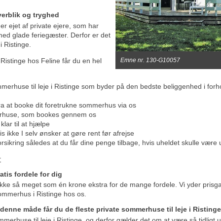
erblik og tryghed
r ejet af private ejere, som har
med glade feriegæster. Derfor er det
i Ristinge.
Ristinge hos Feline får du en hel
Emne nr. 130-G10057
merhuse til leje i Ristinge som byder på den bedste beliggenhed i forhold 
tra at booke dit foretrukne sommerhus via os
merhuse, som bookes gennem os
klar til at hjælpe
s ikke I selv ønsker at gøre rent før afrejse
orsikring således at du får dine penge tilbage, hvis uheldet skulle være
r
tis fordele for dig
kke så meget som én krone ekstra for de mange fordele. Vi yder prisga
t sommerhus i Ristinge hos os.
 denne måde får du de fleste private sommerhuse til leje i Risting
mmerhuse til leje i Ristinge, og derfor gælder det om at være så tidligt 