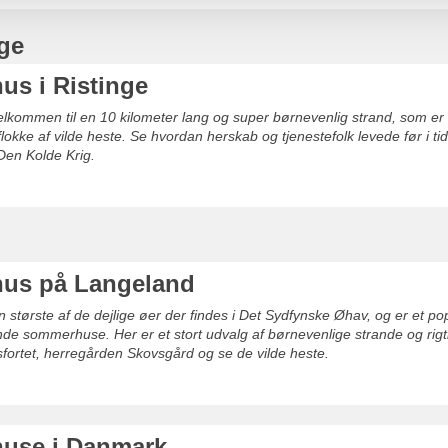
nge
s i Ristinge
elkommen til en 10 kilometer lang og super børnevenlig strand, som er
e flokke af vilde heste. Se hvordan herskab og tjenestefolk levede før i
Den Kolde Krig.
us på Langeland
 største af de dejlige øer der findes i Det Sydfynske Øhav, og er et 
nde sommerhuse. Her er et stort udvalg af børnevenlige strande og rigti
ortet, herregården Skovsgård og se de vilde heste.
use i Danmark