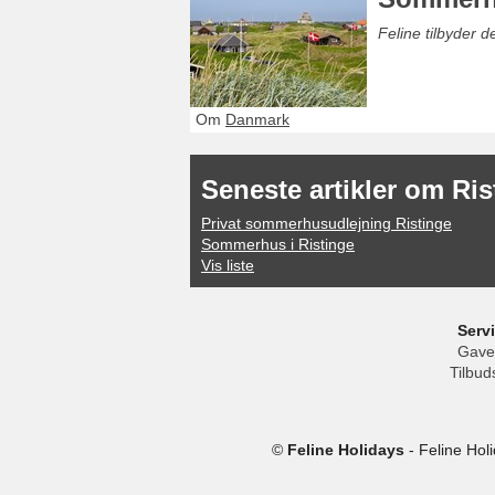
Feline tilbyder 
Om
Danmark
Seneste artikler om Ris
Privat sommerhusudlejning Ristinge
Sommerhus i Ristinge
Vis liste
Serv
Gave
Tilbud
©
Feline Holidays
-
Feline Hol