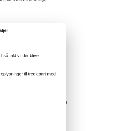
ng og afstressning.
aljer
e været rigtig badevejr.
 så fald vil der blive
 oplysninger til tredjepart med
et direkte over nettet. Du vil helt
af vores konkurrenter, som udlejer dit
vi dig hele prisforskellen. Summen