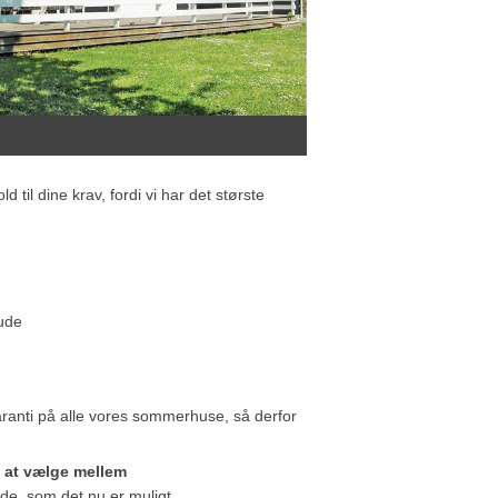
til dine krav, fordi vi har det største
 ude
ranti på alle vores sommerhuse, så derfor
e at vælge mellem
ude, som det nu er muligt.