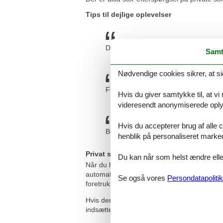
Tips til dejlige oplevelser
Dejligt naturområde med masser af dyr
Samt
Nødvendige cookies sikrer, at si
Fin beliggenhed med mange stier, så d
Hvis du giver samtykke til, at vi
videresendt anonymiserede oplys
Hvis du accepterer brug af alle c
Besøg Ristinge Klint og nyd udsigten.
henblik på personaliseret marke
Privat sommerhusudlejning Ristinge med
Du kan når som helst ændre eller
Når du har fundet det privat sommerhus i Ri
automatisk være dækket af Felines prisgarant
Se også vores
Persondatapolitik
foretrukne privat sommerhus i Ristinge til en
Hvis der en sjælden gang sker en fejl i vor
indsættes ganske enkelt på din konto.