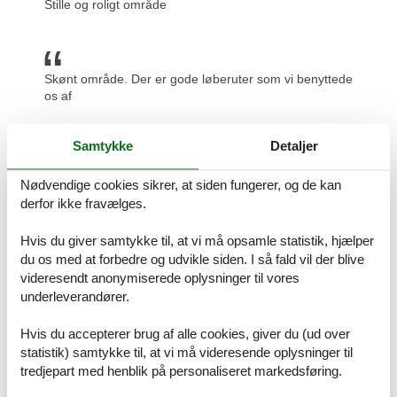
Stille og roligt område
Skønt område. Der er gode løberuter som vi benyttede
os af
Samtykke
Detaljer
Dejlig tæt på strand og gågade
Nødvendige cookies sikrer, at siden fungerer, og de kan
derfor ikke fravælges.
Hvis du giver samtykke til, at vi må opsamle statistik, hjælper
Skønt område og fantastisk grund til huset. Fredfyldt
du os med at forbedre og udvikle siden. I så fald vil der blive
videresendt anonymiserede oplysninger til vores
Prisgaranti og kundeservice
underleverandører.
Uanset hvilket poolhus udlejes Marielyst du beslutter dig for, er du
naturligvis dækket af Felines prisgaranti. Vi står inde for at der ikke
Hvis du accepterer brug af alle cookies, giver du (ud over
er ét eneste af de andre udlejningsbureauer, som udlejer dit
statistik) samtykke til, at vi må videresende oplysninger til
foretrukne poolhus udlejes Marielyst til en pris, som er billigere end
tredjepart med henblik på personaliseret markedsføring.
vores.