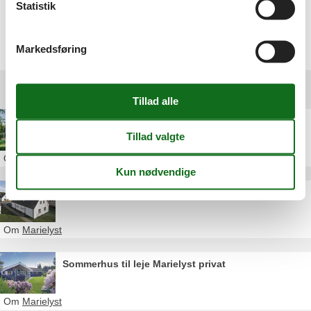
Statistik
Vælg mellem 148 sommerhuse
Markedsføring
Andre artikler om Marielyst
Sommerhus Marielyst Danmark
Om
Marielyst
Sommerhusudlejning Marielyst Falster
Om
Marielyst
Sommerhus til leje Marielyst privat
Om
Marielyst