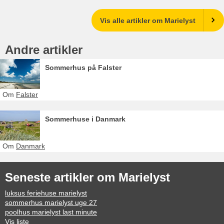
Vis alle artikler om Marielyst
Andre artikler
Sommerhus på Falster
Om
Falster
Sommerhuse i Danmark
Om
Danmark
Seneste artikler om Marielyst
luksus feriehuse marielyst
sommerhus marielyst uge 27
poolhus marielyst last minute
Vis liste