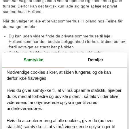
som har valgt at dele glæden ved at opholde sig i dem med glade
turister. Derfor kan det faktisk kun lade sig gøre at leje et privat
sommerhus i Holland.
Når du vælger at leje et privat sommerhus i Holland hos Feline får
du mange fordele:
Du kan uden videre finde de private sommerhuse til leje i
Holland som har den bedste beliggenhed i forhold til dine behov,
fordi udvalget er størst her på siden
Det koster dig ikke én eneste krone ekstra at booke
sommerhuset hos os
Samtykke
Detaljer
Der er 100% prisgaranti på alle de sommerhuse, som udlejes
gennem os
Nødvendige cookies sikrer, at siden fungerer, og de kan
Er du i tvivl om noget er vi til hver en tid klar til at hjælpe
derfor ikke fravælges.
Du kan vælge at tilkøbe slutrengøring hvis ikke I selv gider at
gøre rent før I forlader sommerhuset
Hvis du giver samtykke til, at vi må opsamle statistik, hjælper
Du kan vælge at tilkøbe en afbestillingsforsikring således at du
får dine penge tilbage, hvis uheldet skulle være ude
du os med at forbedre og udvikle siden. I så fald vil der blive
videresendt anonymiserede oplysninger til vores
Se private sommerhuse til leje i Holland her
underleverandører.
Leje af et privat sommerhus i Holland - gratis fordele for dig
Hvis du accepterer brug af alle cookies, giver du (ud over
Som kunde hos Feline betaler du intet som helst ekstra for de
mange fordele. Vi har prisgaranti på alle vores sommerhuse, så
statistik) samtykke til, at vi må videresende oplysninger til