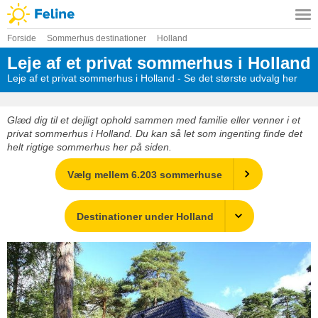
Forside
Sommerhus destinationer
Holland
Leje af et privat sommerhus i Holland
Leje af et privat sommerhus i Holland - Se det største udvalg her
Glæd dig til et dejligt ophold sammen med familie eller venner i et
privat sommerhus i Holland. Du kan så let som ingenting finde det
helt rigtige sommerhus her på siden.
Vælg mellem 6.203 sommerhuse
Destinationer under Holland