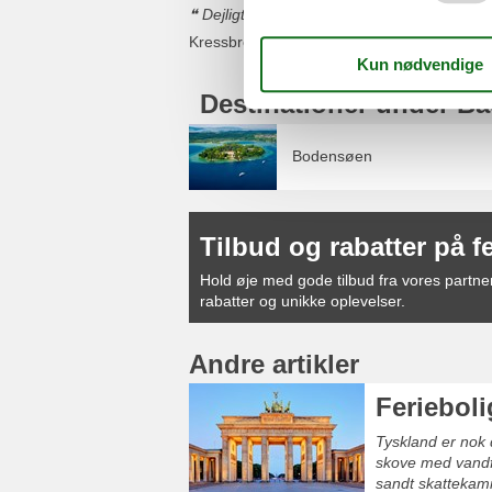
Dejligt fredeligt område
Kressbronn a. B.
Destinationer under B
Bodensøen
Tilbud og rabatter på f
Hold øje med gode tilbud fra vores partnere
rabatter og unikke oplevelser.
Andre artikler
Ferieboli
Tyskland er nok 
skove med vandfa
sandt skattekamm