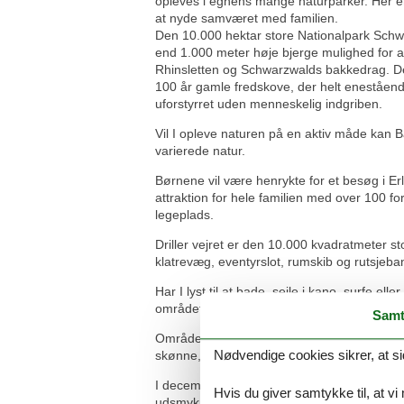
opleves i egnens mange naturparker. Her er d
at nyde samværet med familien.
Den 10.000 hektar store Nationalpark Schw
end 1.000 meter høje bjerge mulighed for at
Rhinsletten og Schwarzwalds bakkedrag. Der
100 år gamle fredskove, der helt enestående h
uforstyrret uden menneskelig indgriben.
Vil I opleve naturen på en aktiv måde kan 
varierede natur.
Børnene vil være henrykte for et besøg i Erl
attraktion for hele familien med over 100 fo
legeplads.
Driller vejret er den 10.000 kvadratmeter s
klatrevæg, eventyrslot, rumskib og rutsjeb
Har I lyst til at bade, sejle i kano, surfe 
området er et eldorado for alle, der elsker 
Samt
Området har et varieret udbud af museer og ud
Nødvendige cookies sikrer, at si
skønne, historiske slotte f.eks. Schloss H
I december er de mange julemarkeder i Bade
Hvis du giver samtykke til, at vi
udsmykning med lys suppleret med duften a