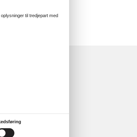
spændende byer eks. Heidelberg,
 oplysninger til tredjepart med
edsføring