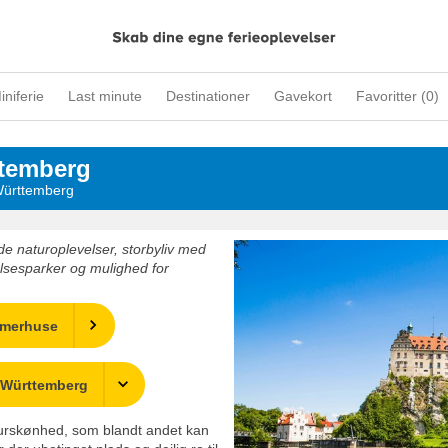
iniferie
Last minute
Destinationer
Gavekort
Favoritter (
0
)
ttemberg
Württemberg
 naturoplevelser, storbyliv med
elsesparker og mulighed for
mmerhuse
-Württemberg
urskønhed, som blandt andet kan