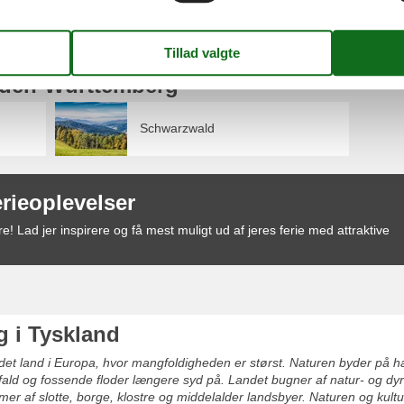
aden-Württemberg
Schwarzwald
erieoplevelser
! Lad jer inspirere og få mest muligt ud af jeres ferie med attraktive
g i Tyskland
det land i Europa, hvor mangfoldigheden er størst. Naturen byder på ha
ld og fossende floder længere syd på. Landet bugner af natur- og dyrepa
er af slotte, borge, klostre og middelalder landsbyer. Naturen og kul