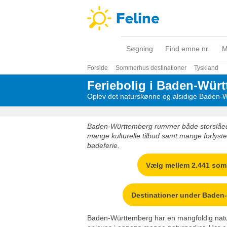
Søgning
Find emne nr.
M
Forside
Sommerhus destinationer
Tyskland
Feriebolig i Baden-Wür
Oplev det naturskønne og alsidige Baden-
Baden-Württemberg rummer både storslåede
mange kulturelle tilbud samt mange forlyst
badeferie.
Vælg mellem 2.441 so
Destinationer under Baden
Baden-Württemberg har en mangfoldig nat