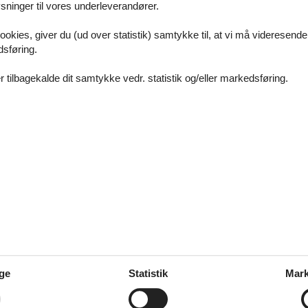
ninger til vores underleverandører.
åde shopping samt restaurant/cafebesøg i Baden-Württembergs mange 
.
ookies, giver du (ud over statistik) samtykke til, at vi må videresende
dsføring.
 tilbagekalde dit samtykke vedr. statistik og/eller markedsføring.
yr
juli
vernatninger
atur og ro
yr
juli
vernatninger
ge
Statistik
Mark
yr
juli
vernatninger