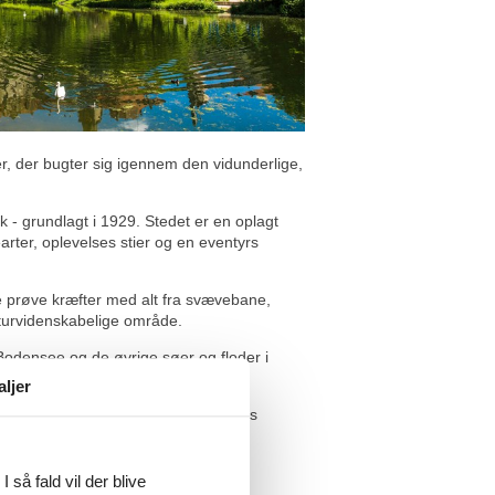
r, der bugter sig igennem den vidunderlige,
k - grundlagt i 1929. Stedet er en oplagt
arter, oplevelses stier og en eventyrs
ne prøve kræfter med alt fra svævebane,
aturvidenskabelige område.
 Bodensee og de øvrige søer og floder i
aljer
r ikke glip af et besøg på et af egnens
elige juleatmosfære af storslået
 så fald vil der blive