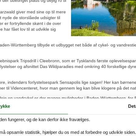
er ubetinget plads og dejlig ro til
arzwald giver med sine op til mere
 nyde de storslåede udsigter til
 er fortryllende skønt i de over
ar fået lov til at udvikle sig
Baden-Württemberg tilbyde et udbygget net både af cykel- og vandrestie
ebnispark Tripsdrill i Cleebronn, som er Tysklands første oplevelsespar
rlystelser og afsnittet Das Wildparadies med omkring 40 forskellige dyre
tore, indendørs forlystelsespark Sensapolis lige sagen! Her kan børne
aner til Videncenteret, hvor man gennem leg kan blive klogere på det n
eller leje en vandcykel er der mange muligheder i Baden-Württemberg, for
vand!
ykke
Det
stillinger indenfor alt fra teknik, biler og landbrug til kunst. Gå helle
den fungerer, og de kan derfor ikke fravælges.
eidelberg og Residenzschloss Ludwigsburg.
n-Württemberg en helt unik oplevelse. Her skabes den ultimative hygg
 må opsamle statistik, hjælper du os med at forbedre og udvikle siden. I
f julebag og gløgg.