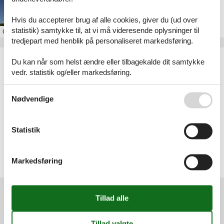
Sommerhus i Esbjerg
Hvis du accepterer brug af alle cookies, giver du (ud over
statistik) samtykke til, at vi må videresende oplysninger til
Om
Esbjerg
tredjepart med henblik på personaliseret markedsføring.
Artikeltyper
Du kan når som helst ændre eller tilbagekalde dit samtykke
Alle
vedr. statistik og/eller markedsføring.
Sommerhus
Se også vores
Persondatapolitik
Nødvendige
Geografier
Alle
Danmark
Statistik
Vesterhavet
Esbjerg
Hjerting
Hjerting Strand
Markedsføring
Sjelborg
Services
Gavekort
Tilbudsmail