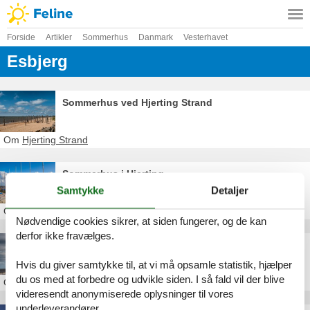
Forside
Artikler
Sommerhus
Danmark
Vesterhavet
Esbjerg
Sommerhus ved Hjerting Strand
Om
Hjerting Strand
Sommerhus i Hjerting
Samtykke
Detaljer
Om
Hjerting
Nødvendige cookies sikrer, at siden fungerer, og de kan
derfor ikke fravælges.
Sommerhus i Sjelborg
Hvis du giver samtykke til, at vi må opsamle statistik, hjælper
du os med at forbedre og udvikle siden. I så fald vil der blive
Om
Sjelborg
videresendt anonymiserede oplysninger til vores
underleverandører.