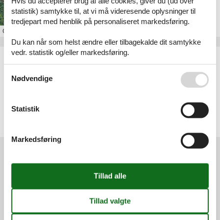
Hvis du accepterer brug af alle cookies, giver du (ud over
billig ferie på gotland
statistik) samtykke til, at vi må videresende oplysninger til
tredjepart med henblik på personaliseret markedsføring.
Om
Gotland
Du kan når som helst ændre eller tilbagekalde dit samtykke
vedr. statistik og/eller markedsføring.
Artikeltyper
Alle
Se også vores
Persondatapolitik
Inspiration
Nødvendige
Geografier
Statistik
Alle
Sverige
Gotland
Markedsføring
Services
Gavekort
Tilbudsmail
Information
Persondatapolitik
Cookies
FAQ
Om os