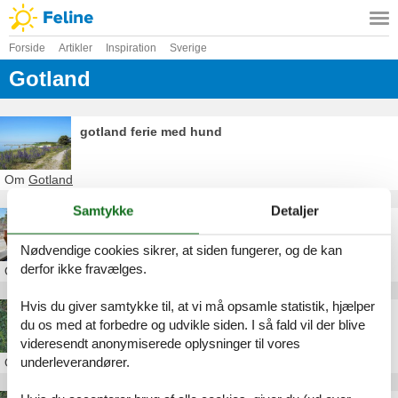
Forside
Artikler
Inspiration
Sverige
Gotland
gotland ferie med hund
Om
Gotland
Samtykke
Detaljer
villa med pool gotland
Nødvendige cookies sikrer, at siden fungerer, og de kan
derfor ikke fravælges.
Om
Gotland
Hvis du giver samtykke til, at vi må opsamle statistik, hjælper
billig hytte gotland
du os med at forbedre og udvikle siden. I så fald vil der blive
videresendt anonymiserede oplysninger til vores
underleverandører.
Om
Gotland