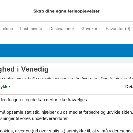
iniferie
Last minute
Destinationer
Gavekort
Favoritter (
0
)
ighed i Venedig
 oplev byens helt specielle opbygning. Se hvordan alting fragtes omk
mning der hersker i byen. Gå ikke glip af kendte vartegn som Markusp
ykke
Det
Canal Grande. Hop om bord på en gondol og lad jer transportere af by
orbi Dogepaladset og se hvor byens doger gennem tiden har tilbragt res
den fungerer, og de kan derfor ikke fravælges.
 må opsamle statistik, hjælper du os med at forbedre og udvikle siden. I
ig ved Venedig
ninger til vores underleverandører.
 indbyder til gondolsejlads og fragter jer roligt rund mellem byens sev
ookies, giver du (ud over statistik) samtykke til, at vi må videresende
er sukkenes bro og se den smukke bro mellem fængslet og Dogepaladset