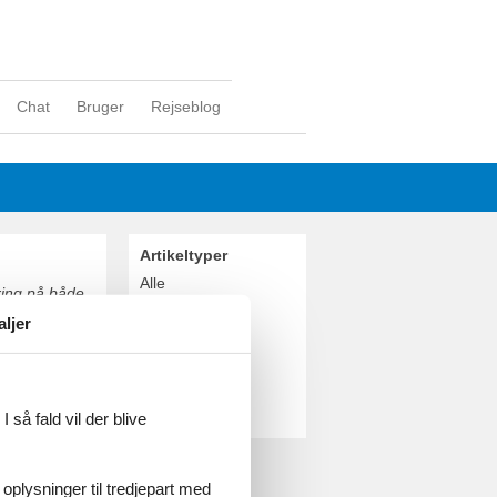
Chat
Bruger
Rejseblog
Artikeltyper
Alle
ring på både
Sommerhus
ladsen,
aljer
ens kanaler.
Geografier
ten af livet
Alle
Italien
Venedig
 så fald vil der blive
ærdigheder.
 oplysninger til tredjepart med
. Stå af ved