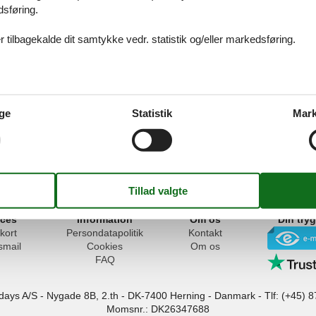
dsføring.
g se nærmere på Markuskirken, kampanilen og Dogepaladset. Lad jer
temning og smukke seværdigheder og oplev denne specielle by af kana
 tilbagekalde dit samtykke vedr. statistik og/eller markedsføring.
g i Venedig
dig er noget helt for sig med det overdådige vandlandskab og utallig
ge
Statistik
Mark
 ingen tvivl; Man bliver aldrig træt af at betragte de mere end 100 antik
ser, der ligger ud til kanalerne. Selvfølgelig er Venedig at finde på U
.
ices
Information
Om os
Din try
kort
Persondatapolitik
Kontakt
smail
Cookies
Om os
FAQ
idays A/S
-
Nygade 8B, 2.th -
DK-7400
Herning
-
Danmark -
Tlf:
(+45) 8
Momsnr.: DK26347688