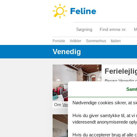
Søgning
Find emne nr.
M
Forside
Artikler
Sommerhus
Italien
Venedig
Ferielejl
Besøg Venedig og
og oplev den ste
Samt
Markuskirken og 
Læg også vejen f
Nødvendige cookies sikrer, at si
som Doge.
Om
Venedig
Hvis du giver samtykke til, at vi
Feriebol
videresendt anonymiserede oplys
Venedigs kanaler
Hvis du accepterer brug af alle c
Sejl en tur und