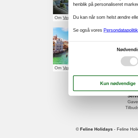
henblik på personaliseret marke
Markuspladsen o
byens kanaler, s
Du kan når som helst ændre eller
Om
Venedig
Se også vores
Persondatapolitik
Ferieboli
Lagunebyen Vene
Nødvendi
bygninger. Der er
dekorerede palad
verdensarvsliste
Om
Venedig
Serv
Gave
Tilbud
©
Feline Holidays
-
Feline Hol