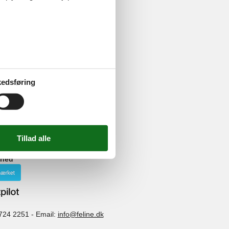
 drage af
ler.
e markante
edsføring
ke og rigt
NESCO’s
ghed
724 2251
-
Email:
info@feline.dk