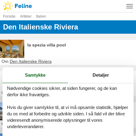
Forside
Artikler
Italien
Den Italienske Riviera
la spezia villa pool
Om
Den Italienske Riviera
Samtykke
Detaljer
levanto villa pool
Nødvendige cookies sikrer, at siden fungerer, og de kan
Om
Den Italienske Riviera
derfor ikke fravælges.
Hvis du giver samtykke til, at vi må opsamle statistik, hjælper
genova ferie strand
du os med at forbedre og udvikle siden. I så fald vil der blive
videresendt anonymiserede oplysninger til vores
Om
Den Italienske Riviera
underleverandører.