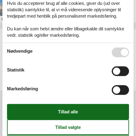
Feriebolig ved Den Italienske Riviera
Hvis du accepterer brug af alle cookies, giver du (ud over
statistik) samtykke til, at vi må videresende oplysninger til
tredjepart med henblik på personaliseret markedsføring.
Om
Den Italienske Riviera
Du kan når som helst ændre eller tilbagekalde dit samtykke
Artikeltyper
vedr. statistik og/eller markedsføring.
Alle
Se også vores
Persondatapolitik
Sommerhus
Nødvendige
Inspiration
Geografier
Statistik
Alle
Italien
Den Italienske Riviera
Markedsføring
Services
Gavekort
Tilbudsmail
Information
Persondatapolitik
Cookies
FAQ