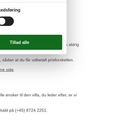
der går fra Bonassola.
edsføring
 11. århundrede.
inque Terre på en vandretur.
 bestemmer dig for for. Det kommer du aldrig
s, sådan at du får udbetalt prisforskellen.
ne side
.
ønsker til den villa, du leder efter, er vi
et kald på (+45) 8724 2251.