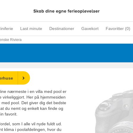
iniferie
Last minute
Destinationer
Gavekort
Favoritter (
0
)
ienske Riviera
erhuse
e nærmeste i en villa med pool er
ive virkeliggjort. Her på hjemmesiden
er med pool. Det giver dig det bedste
 at du nemt og enkelt kan finde og
n favorit.
del, som I alle vil nyde fuldt ud.
nt klima i poolafdelingen, hvor du