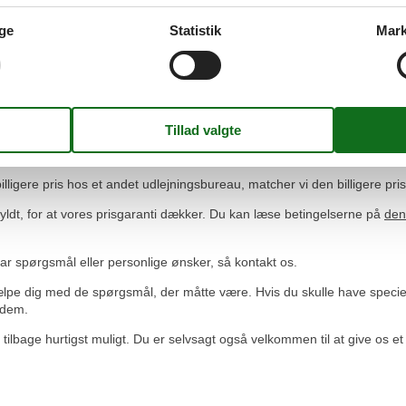
tspunkt midt i en malerisk natur. Det tager ca. en time for besøgende, 
ge
Statistik
Mark
ant ‘Antonio Priores enebolig i Punta Mesco. Dets murer stammer fra det
huse i en malerisk natur, skal I besøge de fem landsbyer i Nationalpark C
or er der alligevel ingen grund til at betale for meget for den villa, du
vores prisgaranti, når du booker her på hjemmesiden.
n billigere pris hos et andet udlejningsbureau, matcher vi den billigere pri
yldt, for at vores prisgaranti dækker. Du kan læse betingelserne på
den
 har spørgsmål eller personlige ønsker, så kontakt os.
ælpe dig med de spørgsmål, der måtte være. Hvis du skulle have specielle 
i dem.
i tilbage hurtigst muligt. Du er selvsagt også velkommen til at give os 