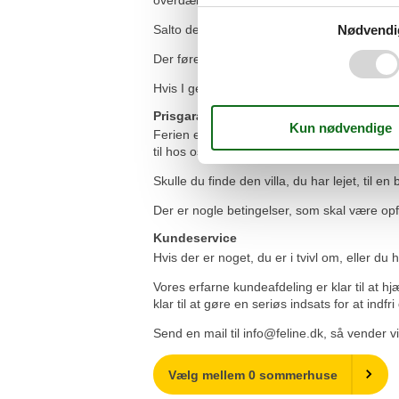
Salto della Lepre i Hasensprung er et udsig
Nødvendi
Der fører en vandresti op til ruinerne af S
Hvis I gerne vil se traditionelle liguriske 
Prisgaranti
Ferien er et af årets højdepunkter, men derf
til hos os, for du vil altid være dækket af 
Skulle du finde den villa, du har lejet, til e
Der er nogle betingelser, som skal være opf
Kundeservice
Hvis der er noget, du er i tvivl om, eller du
Vores erfarne kundeafdeling er klar til at hj
klar til at gøre en seriøs indsats for at indfr
Send en mail til info@feline.dk, så vender v
Vælg mellem 0 sommerhuse