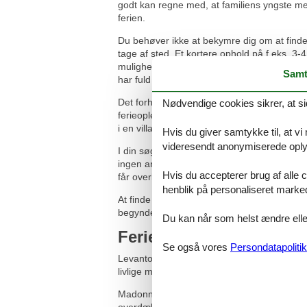
godt kan regne med, at familiens yngste med
ferien.
Du behøver ikke at bekymre dig om at finde
tage af sted. Et kortere ophold på f.eks. 3-
mulighed for et hårdt tiltrængt afbræk i en 
Samt
har fuld fart på.
Det forhold, at familien får masser af tid ti
Nødvendige cookies sikrer, at si
ferieoplevelser, I selv skaber, er en meget s
i en villa. I kan frit veksle mellem afslapnin
Hvis du giver samtykke til, at vi
videresendt anonymiserede oplys
I din søgning efter ”levanto villa pool” er de
ingen andre portaler, der har samlet så mang
Hvis du accepterer brug af alle c
får overblik over alle mulighederne.
henblik på personaliseret marke
At finde din villa er et stort skridt på veje
begynde at glæde dig, til I skal af sted. De
Du kan når som helst ændre eller
Ferieoplevelserne venter
Se også vores
Persondatapolitik
Levanto, der ligger i en lille dal, byder i
livlige markeder, og gæsterne kan nyde ligur
Madonnina della Punta befinder sig i den n
overdækkede udsigtspunkt.