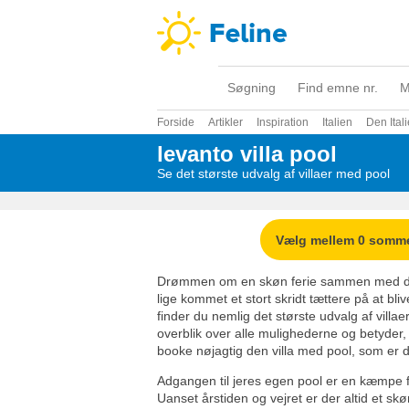
Søgning
Find emne nr.
M
Forside
Artikler
Inspiration
Italien
Den Ital
levanto villa pool
Se det største udvalg af villaer med pool
Vælg mellem 0 somm
Drømmen om en skøn ferie sammen med din
lige kommet et stort skridt tættere på at bl
finder du nemlig det største udvalg af villa
overblik over alle mulighederne og betyder,
booke nøjagtig den villa med pool, som er di
Adgangen til jeres egen pool er en kæmpe for
Uanset årstiden og vejret er der altid et skø