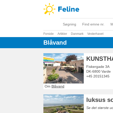
Søgning
Find emne nr.
M
Forside
Artikler
Danmark
Vesterhavet
Blåvand
KUNSTHA
Fiskergade 3A
DK-6800
Varde
+45 20151345
Om
Blåvand
luksus 
Se det største 