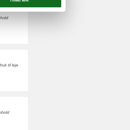
phold
k til leje.
phold