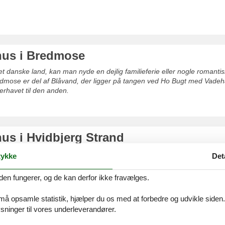
us i Bredmose
et danske land, kan man nyde en dejlig familieferie eller nogle romanti
mose er del af Blåvand, der ligger på tangen ved Ho Bugt med Vadeha
erhavet til den anden.
s i Hvidbjerg Strand
nd kan I indånde den friske havluft, nyde solen, få sand mellem tæerne 
ykke
Det
det store udbud af aktiviteter, historiske seværdigheder og friske fiske
 enhver!
den fungerer, og de kan derfor ikke fravælges.
 må opsamle statistik, hjælper du os med at forbedre og udvikle siden. I
ninger til vores underleverandører.
s Blåvandshuk privat udlejning