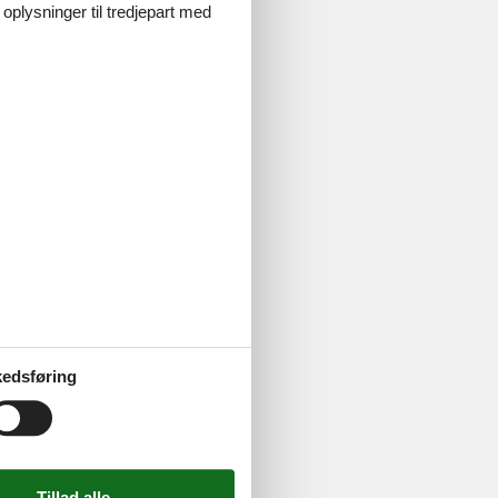
 oplysninger til tredjepart med
igt ophold
e ophold
edsføring
k privat til