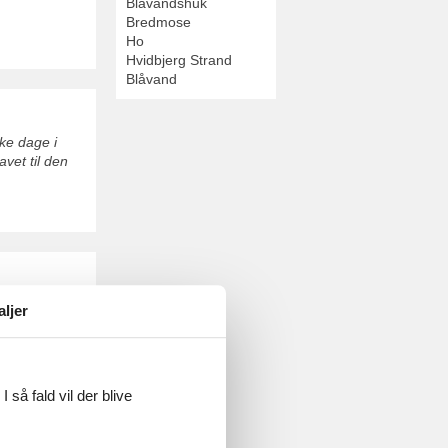
Blåvandshuk
Bredmose
Ho
Hvidbjerg Strand
Blåvand
ske dage i
vet til den
og bade i
aljer
specialiteter
 så fald vil der blive