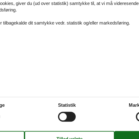
ookies, giver du (ud over statistik) samtykke til, at vi må videresende
åvandshuk privat udlejning er den fuldendte ramme om et uforglemmel
dsføring.
lie eller venner.
 tilbagekalde dit samtykke vedr. statistik og/eller markedsføring.
s Blåvandshuk privat Danmark
åvandshuk privat Danmark er den fuldendte ramme om et afslappend
lie eller venner.
s Blåvandshuk privat til leje
ge
Statistik
Mark
skønt ophold sammen med familie eller venner i et sommerhus Blåvandshu
t finde det helt rigtige sommerhus her på siden.