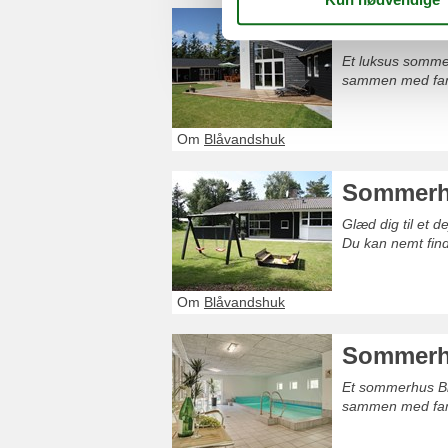
Luksus s
Et luksus somme
sammen med fami
Om
Blåvandshuk
Sommerhu
Glæd dig til et 
Du kan nemt find
Om
Blåvandshuk
Sommerhu
Et sommerhus Bl
sammen med fami