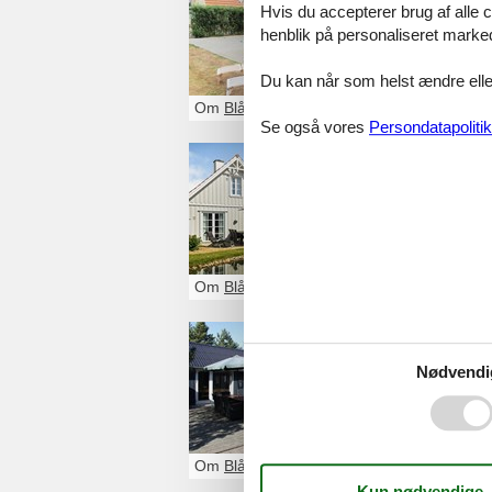
Hvis du accepterer brug af alle c
Et sommerhus Bl
henblik på personaliseret marke
sammen med fami
Du kan når som helst ændre eller
Om
Blåvandshuk
Se også vores
Persondatapolitik
Sommerhu
Et sommerhus Bl
sammen med fami
Om
Blåvandshuk
Sommerhu
Nødvendi
Glæd dig til et 
leje. Du kan nem
Om
Blåvandshuk