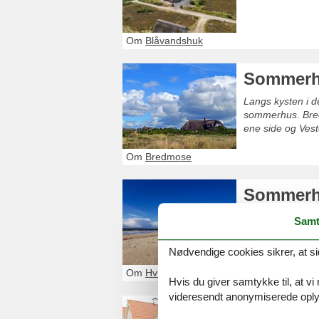
Om
Blåvandshuk
Sommerh
Langs kysten i d
sommerhus. Bred
ene side og Vest
Om
Bredmose
Sommerhu
I Hvidbjerg Stra
Samt
Vesterhavet. Med 
er der noget for
Nødvendige cookies sikrer, at si
Om
Hvidbjerg Strand Blåvand
Hvis du giver samtykke til, at vi
videresendt anonymiserede oplys
Sommerhu