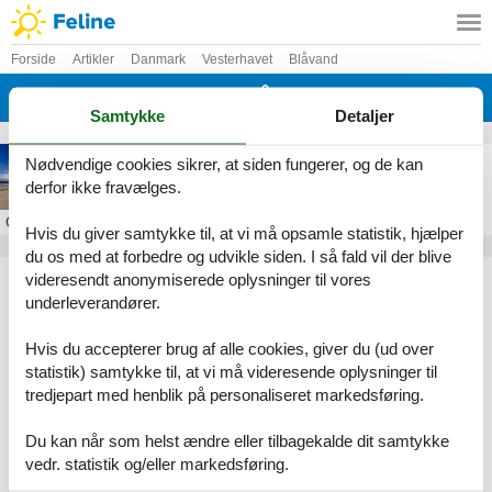
Forside
Artikler
Danmark
Vesterhavet
Blåvand
Hvidbjerg Strand Blåvand
Samtykke
Detaljer
Sommerhus i Hvidbjerg Strand
Nødvendige cookies sikrer, at siden fungerer, og de kan
derfor ikke fravælges.
Om
Hvidbjerg Strand Blåvand
Hvis du giver samtykke til, at vi må opsamle statistik, hjælper
du os med at forbedre og udvikle siden. I så fald vil der blive
Artikeltyper
videresendt anonymiserede oplysninger til vores
underleverandører.
Alle
Sommerhus
Hvis du accepterer brug af alle cookies, giver du (ud over
Geografier
statistik) samtykke til, at vi må videresende oplysninger til
tredjepart med henblik på personaliseret markedsføring.
Alle
Danmark
Vesterhavet
Du kan når som helst ændre eller tilbagekalde dit samtykke
Blåvand
vedr. statistik og/eller markedsføring.
Hvidbjerg Strand Blåvand