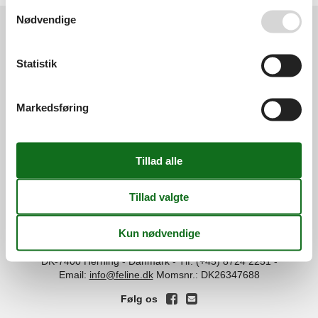
Se også vores
Persondatapolitik
Nødvendige
Services
Statistik
Gavekort
Tilbudsmail
Information
Persondatapolitik
Cookies
FAQ
Markedsføring
Om os
Kontakt
Om os
Din tryghed
©
Feline Holidays
-
Feline Holidays A/S
-
Nygade 8B, 2.th -
DK-7400
Herning
-
Danmark -
Tlf:
(+45) 8724 2251
-
Email:
info@feline.dk
Momsnr.: DK26347688
Følg os