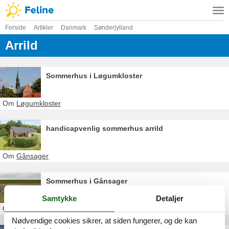
Forside
Artikler
Danmark
Sønderjylland
Arrild
Sommerhus i Løgumkloster
Om
Løgumkloster
handicapvenlig sommerhus arrild
Om
Gånsager
Sommerhus i Gånsager
Samtykke
Detaljer
Om
Gånsager
Nødvendige cookies sikrer, at siden fungerer, og de kan