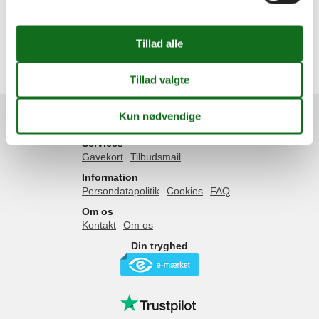
Danmark
Sønderjylland
Arrild
Arnum
Gånsager
Løgumkloster
Services
Gavekort
Tilbudsmail
Information
Persondatapolitik
Cookies
FAQ
Om os
Kontakt
Om os
Din tryghed