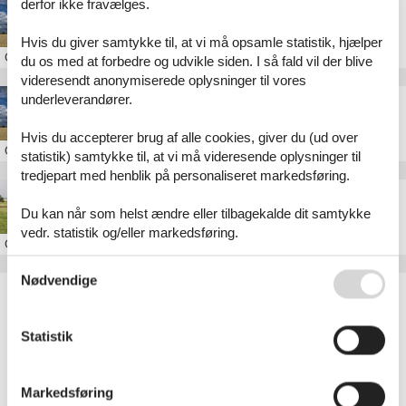
derfor ikke fravælges.
Sommerhus i Arnum
Hvis du giver samtykke til, at vi må opsamle statistik, hjælper
Om
Arnum
du os med at forbedre og udvikle siden. I så fald vil der blive
videresendt anonymiserede oplysninger til vores
underleverandører.
Privat sommerhusudlejning Arrild Ferieby
Hvis du accepterer brug af alle cookies, giver du (ud over
Om
Arrild
statistik) samtykke til, at vi må videresende oplysninger til
tredjepart med henblik på personaliseret markedsføring.
Sommerhus i Arrild
Du kan når som helst ændre eller tilbagekalde dit samtykke
vedr. statistik og/eller markedsføring.
Om
Arrild
Se også vores
Persondatapolitik
Nødvendige
Artikeltyper
Alle
Sommerhus
Statistik
Inspiration
Geografier
Markedsføring
Alle