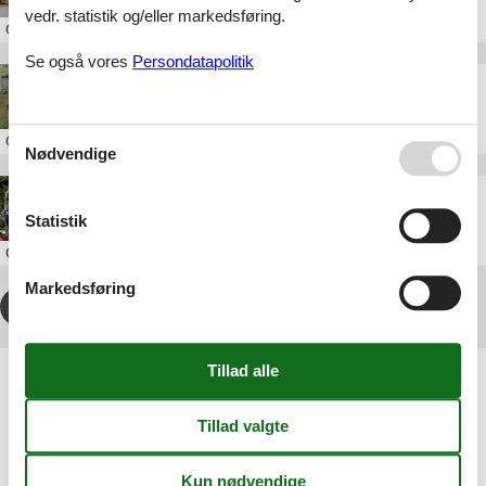
vedr. statistik og/eller markedsføring.
Om
Slagelse
Se også vores
Persondatapolitik
Sommerhus ved Stillinge Strand
Om
Stillinge Strand
Nødvendige
Sommerhus ved Drøsselbjerg Strand
Statistik
Om
Drøsselbjerg Strand
Markedsføring
1
2
>
>>
Artikeltyper
Alle
Sommerhus
Attraktion
Inspiration