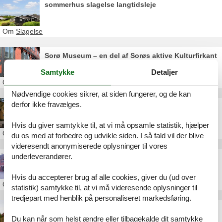
sommerhus slagelse langtidsleje
Om
Slagelse
Sorø Museum – en del af Sorøs aktive Kulturfirkant
Samtykke
Detaljer
Om
Slagelse
Nødvendige cookies sikrer, at siden fungerer, og de kan
derfor ikke fravælges.
Slagelse Museum
Hvis du giver samtykke til, at vi må opsamle statistik, hjælper
Om
Slagelse
du os med at forbedre og udvikle siden. I så fald vil der blive
videresendt anonymiserede oplysninger til vores
underleverandører.
Skælskør Museum
Hvis du accepterer brug af alle cookies, giver du (ud over
Om
Slagelse
statistik) samtykke til, at vi må videresende oplysninger til
tredjepart med henblik på personaliseret markedsføring.
Flakkebjerg Skolemuseum
Du kan når som helst ændre eller tilbagekalde dit samtykke