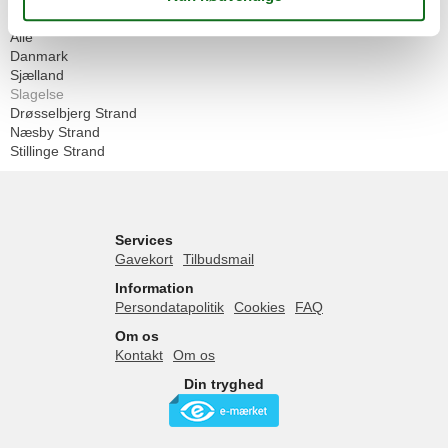
Geografier
Alle
Danmark
Sjælland
Slagelse
Drøsselbjerg Strand
Næsby Strand
Stillinge Strand
Services
Gavekort
Tilbudsmail
Information
Persondatapolitik
Cookies
FAQ
Om os
Kontakt
Om os
Din tryghed