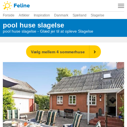
Forside
Artikler
Inspiration
Danmark
Sjælland
Slagelse
pool huse slagelse
pool huse slagelse - Glæd jer til at opleve Slagelse
Vælg mellem 4 sommerhuse