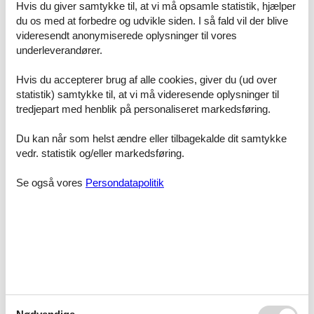
Hvis du giver samtykke til, at vi må opsamle statistik, hjælper
bl.a. kan opleve:
du os med at forbedre og udvikle siden. I så fald vil der blive
Slagelse ligger ikke langt fra København og er det perfekte sted til
videresendt anonymiserede oplysninger til vores
en dejlig familieferie.
underleverandører.
Hvis I gerne vil se et gammelt slot, skal I tage til Skælskør. Her
Hvis du accepterer brug af alle cookies, giver du (ud over
finder I Borreby Slot, som blev bygget i år 1556 og er omgivet af en
statistik) samtykke til, at vi må videresende oplysninger til
smuk park.
tredjepart med henblik på personaliseret markedsføring.
Husk også at få en lækker is med masser af smag på ferien.
Uanset vejret kan man altid spise en dejlig is.
Du kan når som helst ændre eller tilbagekalde dit samtykke
vedr. statistik og/eller markedsføring.
Kl. 13 hver onsdag ridder gardehusarerne gennem byen i deres
historiske uniformer. En optræden som bestemt er værd at se.
Se også vores
Persondatapolitik
Slagelse er især kendt for sin overdådige kulturarv. Mange
kunstnere har slået sig ned her og der er konstant adskillige
vekslende kunstudstillinger. Ydermere huser det Røde Tårn mange
gamle skulpturer, der kan ses.
Prisgaranti
Du kan være forvisset om, at du altid booker dit poolhus til
markedets billigste pris her på domænet. Som kunde hos os
kommer du nemlig automatisk ind under vores prisgaranti.