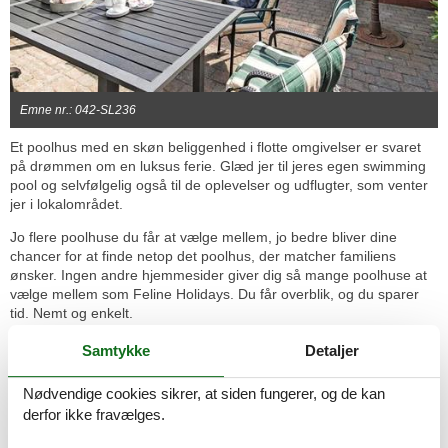
Emne nr.: 042-SL236
Et poolhus med en skøn beliggenhed i flotte omgivelser er svaret
på drømmen om en luksus ferie. Glæd jer til jeres egen swimming
pool og selvfølgelig også til de oplevelser og udflugter, som venter
jer i lokalområdet.
Jo flere poolhuse du får at vælge mellem, jo bedre bliver dine
chancer for at finde netop det poolhus, der matcher familiens
ønsker. Ingen andre hjemmesider giver dig så mange poolhuse at
vælge mellem som Feline Holidays. Du får overblik, og du sparer
tid. Nemt og enkelt.
Uanset hvilket poolhus du ender med at beslutte dig for, kan du
Samtykke
Detaljer
uden videre booke det direkte over nettet. Bookingen er hurtigt
overstået - og så er det bare at læne sig tilbage og glæde sig, til
Nødvendige cookies sikrer, at siden fungerer, og de kan
ferien starter.
derfor ikke fravælges.
Ferieoplevelserne venter - se hvad I