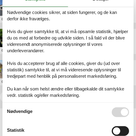
sommerhus kerteminde uge 30
Nødvendige cookies sikrer, at siden fungerer, og de kan
derfor ikke fravælges.
Om
Kerteminde
Hvis du giver samtykke til, at vi må opsamle statistik, hjælper
sommerhus kerteminde uge 42
du os med at forbedre og udvikle siden. I så fald vil der blive
videresendt anonymiserede oplysninger til vores
underleverandører.
Om
Kerteminde
Hvis du accepterer brug af alle cookies, giver du (ud over
sommerhus kerteminde strand
statistik) samtykke til, at vi må videresende oplysninger til
tredjepart med henblik på personaliseret markedsføring.
Om
Kerteminde
Du kan når som helst ændre eller tilbagekalde dit samtykke
vedr. statistik og/eller markedsføring.
<<
<
1
2
3
4
Se også vores
Persondatapolitik
Nødvendige
Artikeltyper
Alle
Sommerhus
Statistik
Attraktion