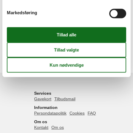
Inspiration
Markedsføring
Geografier
Alle
Danmark
Fyn
Østfyn
Hesselager
Hindsholm
Kerteminde
Nyborg
Tårup Strand
Services
Gavekort
Tilbudsmail
Information
Persondatapolitik
Cookies
FAQ
Om os
Kontakt
Om os