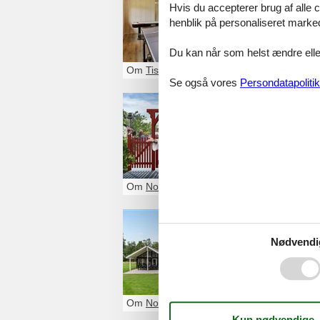
Hvis du accepterer brug af alle c
Se det største 
henblik på personaliseret marke
Du kan når som helst ændre eller
Om
Tisvildeleje
Se også vores
Persondatapolitik
Dyrehav
Dyrehavevej 62
2930
Klampenbo
+4539633544
Om
Nordsjælland
sommerh
Nødvendi
sommerhus med sp
Om
Nordsjælland