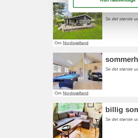
sommerhu
Se det største 
Om
Nordsjælland
sommerhu
Se det største 
Om
Nordsjælland
billig s
Se det største ud