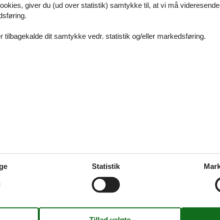
ookies, giver du (ud over statistik) samtykke til, at vi må videresende
udvalg af luksus sommerhuse
dsføring.
 tilbagekalde dit samtykke vedr. statistik og/eller markedsføring.
sbakken
rg
us med spa nordsjælland
ge
Statistik
Mark
a nordsjælland - Glæd jer til at opleve Nordsjælland