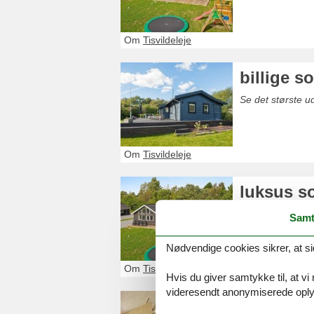
Om
Tisvildeleje
billige 
Se det største ud
Om
Tisvildeleje
luksus s
Se det største 
Samt
Nødvendige cookies sikrer, at si
Om
Tisvildeleje
Hvis du giver samtykke til, at vi
videresendt anonymiserede oplys
luksus s