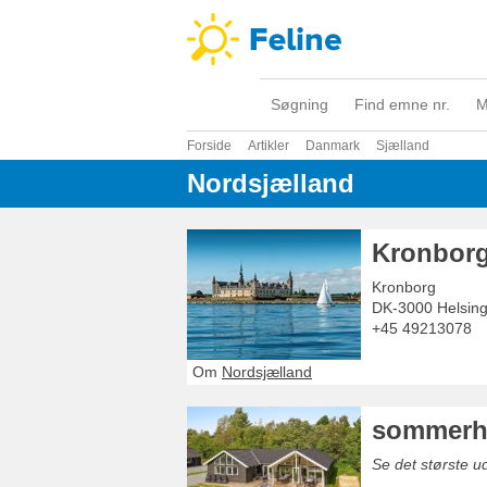
Søgning
Find emne nr.
M
Forside
Artikler
Danmark
Sjælland
Nordsjælland
Kronborg
Kronborg
DK-3000
Helsin
+45 49213078
Om
Nordsjælland
sommerhu
Se det største 