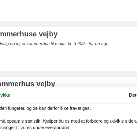
sommerhuse vejby
valg og lej et sommerhus til maks. kr. 3.000,- for en uge.
ommerhus vejby
udvalg af luksus sommerhuse
ykke
Det
den fungerer, og de kan derfor ikke fravælges.
 må opsamle statistik, hjælper du os med at forbedre og udvikle siden. I
ninger til vores underleverandører.
ommerhuse vejby strand