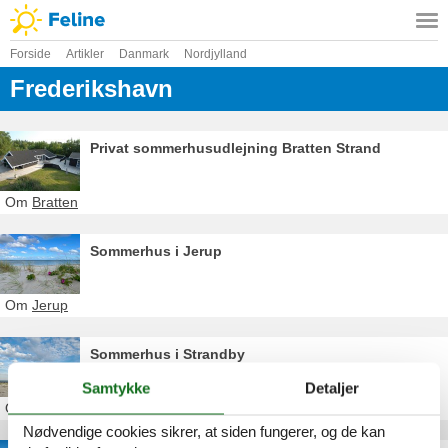
Forside
Artikler
Danmark
Nordjylland
Frederikshavn
Privat sommerhusudlejning Bratten Strand
Om
Bratten
Sommerhus i Jerup
Om
Jerup
Sommerhus i Strandby
Samtykke
Detaljer
Om
Strandby
Nødvendige cookies sikrer, at siden fungerer, og de kan