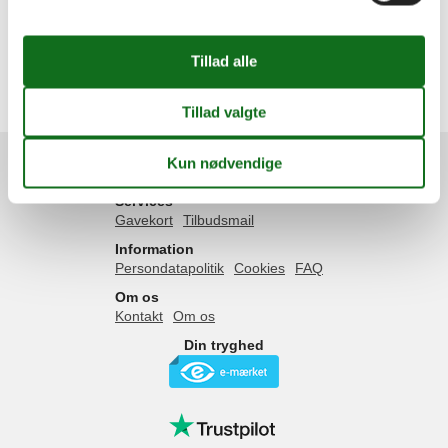
Nordjylland
Frederikshavn
Bratten
Jerup
Napstjært
Strandby
Services
Gavekort
Tilbudsmail
Information
Persondatapolitik
Cookies
FAQ
Om os
Kontakt
Om os
Din tryghed