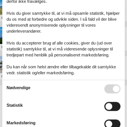
derfor ikke fravælges.
Sommerhus i Bratten
Hvis du giver samtykke til, at vi må opsamle statistik, hjælper
Om
Bratten
du os med at forbedre og udvikle siden. I så fald vil der blive
videresendt anonymiserede oplysninger til vores
underleverandører.
Sommerhus i Napstjært
Hvis du accepterer brug af alle cookies, giver du (ud over
Om
Napstjært
statistik) samtykke til, at vi må videresende oplysninger til
tredjepart med henblik på personaliseret markedsføring.
Sommerhus i Frederikshavn
Du kan når som helst ændre eller tilbagekalde dit samtykke
vedr. statistik og/eller markedsføring.
Om
Frederikshavn
Se også vores
Persondatapolitik
Nødvendige
Artikeltyper
Alle
Sommerhus
Statistik
Geografier
Alle
Markedsføring
Danmark