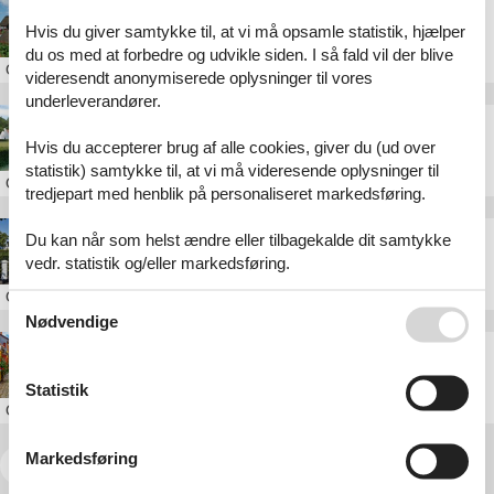
Hytte på Fyn til 30 personer – Perfekt til grupperejser
Hvis du giver samtykke til, at vi må opsamle statistik, hjælper
du os med at forbedre og udvikle siden. I så fald vil der blive
Om
Fyn
videresendt anonymiserede oplysninger til vores
underleverandører.
Sommerhus 30 personer Danmark på Fyn
Hvis du accepterer brug af alle cookies, giver du (ud over
statistik) samtykke til, at vi må videresende oplysninger til
Om
Fyn
tredjepart med henblik på personaliseret markedsføring.
Sommerhus 24 personer Fyn
Du kan når som helst ændre eller tilbagekalde dit samtykke
vedr. statistik og/eller markedsføring.
Om
Fyn
Se også vores
Persondatapolitik
Nødvendige
Sommerhus på Fyn
Statistik
Om
Fyn
Markedsføring
<<
<
...
2
3
4
5