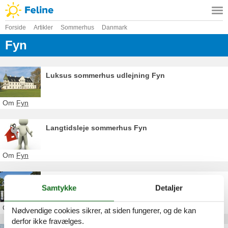
Forside
Artikler
Sommerhus
Danmark
Fyn
Luksus sommerhus udlejning Fyn
Om
Fyn
Langtidsleje sommerhus Fyn
Om
Fyn
Privat sommerhus 24 personer Fyn
Samtykke
Detaljer
Om
Fyn
Nødvendige cookies sikrer, at siden fungerer, og de kan
derfor ikke fravælges.