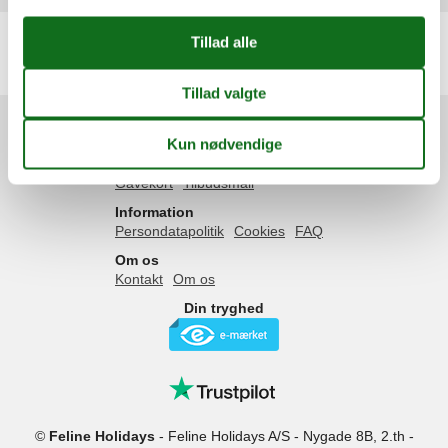
Artikeltyper
Alle
Sommerhus
Services
Gavekort
Tilbudsmail
Information
Persondatapolitik
Cookies
FAQ
Om os
Kontakt
Om os
Din tryghed
©
Feline Holidays
-
Feline Holidays A/S
-
Nygade 8B, 2.th -