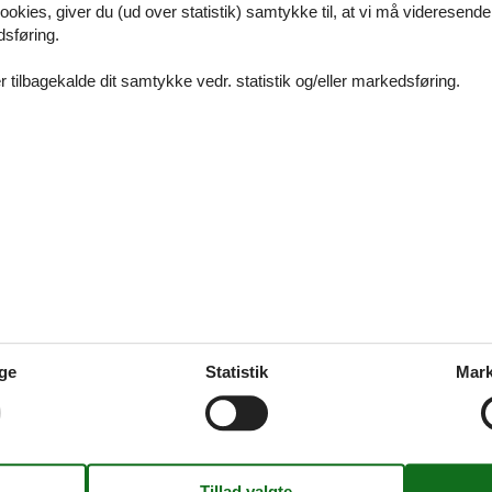
ookies, giver du (ud over statistik) samtykke til, at vi må videresende
udvalg af sommerhuse hvor dyr gerne må komme med
dsføring.
 tilbagekalde dit samtykke vedr. statistik og/eller markedsføring.
s ebeltoft 16 personer
dvalg af sommerhuse til 16 personer
s krebsevej ebeltoft
ge
Statistik
Mark
ej ebeltoft - Glæd jer til at opleve Ebeltoft