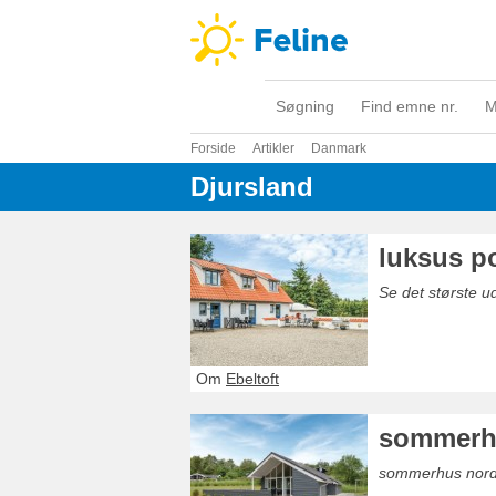
Søgning
Find emne nr.
M
Forside
Artikler
Danmark
Djursland
luksus p
Se det største u
Om
Ebeltoft
sommerhu
sommerhus nordba