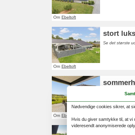
Om
Ebeltoft
stort lu
Se det største 
Om
Ebeltoft
sommerhu
sommerhus udlejes
Samt
Nødvendige cookies sikrer, at si
Om
Ebeltoft
Hvis du giver samtykke til, at vi
videresendt anonymiserede oplys
sommerhu