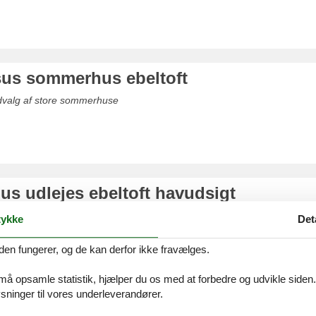
ksus sommerhus ebeltoft
udvalg af store sommerhuse
s udlejes ebeltoft havudsigt
 ebeltoft havudsigt - Glæd jer til at opleve Ebeltoft
ykke
Det
den fungerer, og de kan derfor ikke fravælges.
 må opsamle statistik, hjælper du os med at forbedre og udvikle siden. I
ninger til vores underleverandører.
s ebeltoft hund