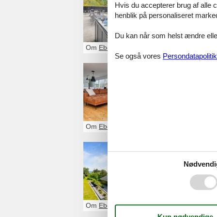
Hvis du accepterer brug af alle c
Se det største 
henblik på personaliseret marke
Du kan når som helst ændre eller
Om
Ebeltoft
Se også vores
Persondatapolitik
sommerhu
Se det største u
Om
Ebeltoft
sommerhu
Nødvendi
sommerhus krebsev
Om
Ebeltoft