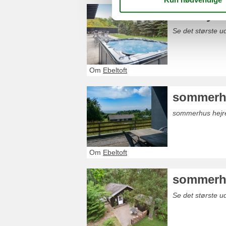
stor hytt
Se det største ud
Om
Ebeltoft
sommerhu
sommerhus hejreve
Om
Ebeltoft
sommerhu
Se det største 