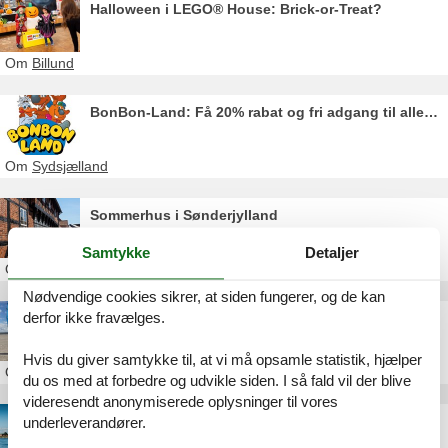
Halloween i LEGO® House: Brick-or-Treat?
Om
Billund
BonBon-Land: Få 20% rabat og fri adgang til alle forlystelser
Om
Sydsjælland
Sommerhus i Sønderjylland
Samtykke
Detaljer
Om
Sønderjylland
Nødvendige cookies sikrer, at siden fungerer, og de kan
derfor ikke fravælges.
OurStuff Blokhus/Løkken
Hvis du giver samtykke til, at vi må opsamle statistik, hjælper
Om
Grønhøj Strand
du os med at forbedre og udvikle siden. I så fald vil der blive
videresendt anonymiserede oplysninger til vores
Kronborg Slot
underleverandører.