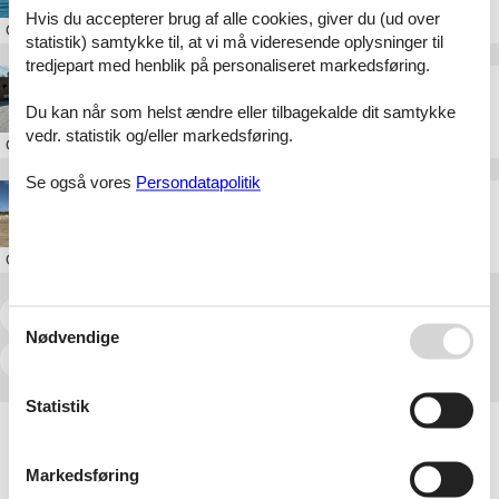
Hvis du accepterer brug af alle cookies, giver du (ud over
Om
Nordsjælland
statistik) samtykke til, at vi må videresende oplysninger til
tredjepart med henblik på personaliseret markedsføring.
Padel Court Esbjerg
Du kan når som helst ændre eller tilbagekalde dit samtykke
vedr. statistik og/eller markedsføring.
Om
Esbjerg
Se også vores
Persondatapolitik
OurStuff Rømø
Om
Rømø
<<
<
1
2
3
4
5
6
7
...
>
Nødvendige
>>
Statistik
Artikeltyper
Alle
Sommerhus
Markedsføring
Attraktion