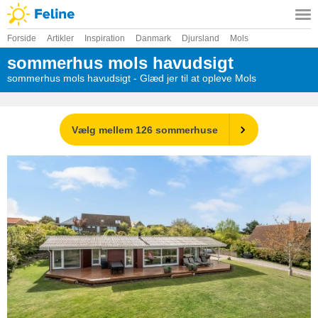
Forside
Artikler
Inspiration
Danmark
Djursland
Mols
sommerhus mols havudsigt
sommerhus mols havudsigt - Glæd jer til at opleve Mols
Vælg mellem 126 sommerhuse