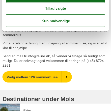
Feline Holidays's prisgaranti. Betingelserne kan du læse om på
denne side
.
Kundeservice
Hvis du føler at du har behov for assistance eller du har spørgsmål
vedrørende et sommerhus, er du velkommen til at kontakte os. Det
gælder selvfølgelig også, hvis du skulle have specielle ønsker til dit
sommerhus.
Vi har årelang erfaring med udlejning af sommerhuse, og vi er altid
klar til at hjælpe.
Send en mail til info@feline.dk, så vender vi tilbage så hurtigt som
muligt. Du er selvsagt også velkommen til at ringe på (+45) 8724
2251.
Vælg mellem 126 sommerhuse
Destinationer under Mols
Esby