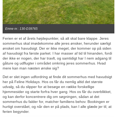
Emne nr.: 130-D39765
Ferien er et af årets højdepunkter, så alt skal bare klappe. Jeres
sommerhus skal imødekomme alle jeres ønsker, herunder særligt
ønsket om havudsigt. Der er ikke meget, der kommer op på siden
af havudsigt fra første parket. I har masser af tid til hinanden, fordi
der ikke er nogen, der har travlt, og samtidigt har I nem adgang til
gåture og udflugter i området omkring jeres sommerhus. Hvad
mere kan man næsten ønske sig?
Det er slet ingen udfordring at finde dit sommerhus med havudsigt
her på Feline Holidays. Hos os får du nemlig altid det største
udvalg, så du slipper for at besøge en række forskellige
hjemmesider og starte forfra hver gang. Hos os får du overblikket,
og kan derfor koncentrere dig om søgningen, sådan at det
sommerhus du falder for, matcher familiens behov. Bookingen er
hurtigt overstået, og når den er på plads, kan I alle glæde jer til, at
ferien begynder.