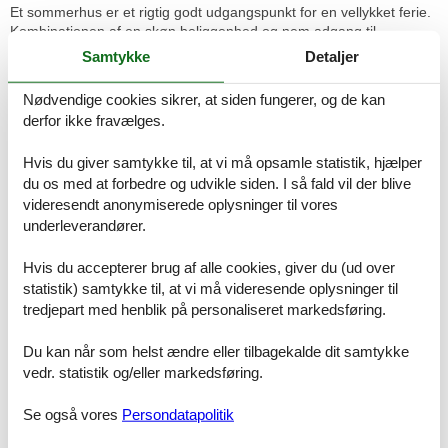
Et sommerhus er et rigtig godt udgangspunkt for en vellykket ferie.
Kombinationen af en skøn beliggenhed og nem adgang til
aktiviteter og oplevelser i lokalområdet er en sikker opskrift på
Samtykke
Detaljer
succes.
Nødvendige cookies sikrer, at siden fungerer, og de kan
Når du er på jagt efter et sommerhus til familiens forestående ferie,
derfor ikke fravælges.
er det væsentligt, at det sommerhus, du beslutter dig for,
imødekommer så mange af jeres ønsker som muligt. Derfor
betyder det rigtig meget, at det udvalg, du begynder med, er så
Hvis du giver samtykke til, at vi må opsamle statistik, hjælper
stort som muligt. Her på Feline Holidays får du altid det største
du os med at forbedre og udvikle siden. I så fald vil der blive
udvalg og dermed også det bedste udgangspunkt.
videresendt anonymiserede oplysninger til vores
underleverandører.
Når søgningen er forbi, og du har fundet det sommerhus, der skal
danne rammen om familiens ferie, er det om at få bookingen på
Hvis du accepterer brug af alle cookies, giver du (ud over
plads. Det klares på ingen tid over nettet - nemt og enkelt.
statistik) samtykke til, at vi må videresende oplysninger til
Ferieoplevelserne venter - se hvad I
tredjepart med henblik på personaliseret markedsføring.
bl.a. kan opleve:
Du kan når som helst ændre eller tilbagekalde dit samtykke
Mols er beriget med en unik vegetation, vidtstrakte
vedr. statistik og/eller markedsføring.
hedelandskaber, gamle skove og grønne enge så langt øjet rækker.
Området Femmøller er grundlagt omkring drift af vandmøller.De
Se også vores
Persondatapolitik
historiske møller og små bindingsværkshusepryder stadigt stedet.