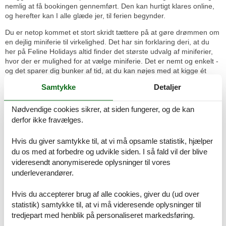
nemlig at få bookingen gennemført. Den kan hurtigt klares online,
og herefter kan I alle glæde jer, til ferien begynder.
Du er netop kommet et stort skridt tættere på at gøre drømmen om
en dejlig miniferie til virkelighed. Det har sin forklaring deri, at du
her på Feline Holidays altid finder det største udvalg af miniferier,
hvor der er mulighed for at vælge miniferie. Det er nemt og enkelt -
og det sparer dig bunker af tid, at du kan nøjes med at kigge ét
sted.
Samtykke
Detaljer
Et godt tip er, at du søger på miniferier med mindst 3
overnatninger. På den måde vil du nemlig få mange flere miniferier
Nødvendige cookies sikrer, at siden fungerer, og de kan
at vælge mellem, end hvis du søger på 2 overnatninger. I de fleste
derfor ikke fravælges.
tilfælde vil du desuden opdage, at den ekstra overnatning ikke
betyder, at prisen bliver højere.
Hvis du giver samtykke til, at vi må opsamle statistik, hjælper
du os med at forbedre og udvikle siden. I så fald vil der blive
Få det bedste ud af ferien, når I vælger en miniferie til 12 personer.
Her er der plads til at I kan samles omkring morgenmaden, inden
videresendt anonymiserede oplysninger til vores
dagens oplevelser. Det er en rigtig fin løsning at deles om en
underleverandører.
miniferie og derfra tage på individuelle ture og udflugter. Så sikrer I,
at alle ferieønsker bliver hørt og opfyldt. Samtidig får du bedre
Hvis du accepterer brug af alle cookies, giver du (ud over
mulighed for at vælge en miniferie med pool, når vi er oppe i denne
statistik) samtykke til, at vi må videresende oplysninger til
størrelse.
tredjepart med henblik på personaliseret markedsføring.