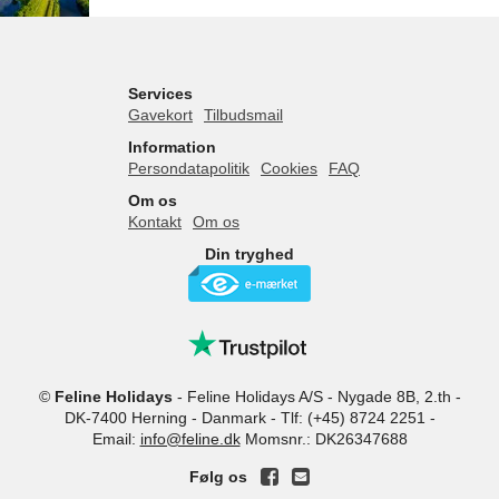
Services
Gavekort
Tilbudsmail
Information
Persondatapolitik
Cookies
FAQ
Om os
Kontakt
Om os
Din tryghed
©
Feline Holidays
-
Feline Holidays A/S
-
Nygade 8B, 2.th -
DK-7400
Herning
-
Danmark -
Tlf:
(+45) 8724 2251
-
Email:
info@feline.dk
Momsnr.: DK26347688
Følg os