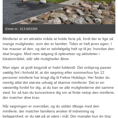
Emne nr.: 513-693300
Miniferier er en attraktiv måde at holde ferie på, fordi der er lige så
mange muligheder, som der er familier. Tiden er helt jeres egen, I
har masser af den, og det er selvfølgelig helt op til jer, hvordan den
skal bruges. Med nem adgang til oplevelser og aktiviteter i
lokalområdet, står alle muligheder åbne.
Man siger, at godt begyndt er halvt fuldendt. Det ordsprog passer
vældig fint i forhold til, at din søgning efter sommerhus fyn 12
personer miniferie har bragt dig til Feline Holidays. Her finder du
nemlig altid det største udvalg af skønne miniferier. Det er en
væsentlig fordel for dig, at du kan se alle mulighederne det samme
sted, for så kan du koncentrere dig om at finde netop den miniferie,
der matcher dine krav.
Når søgningen er overstået, og du sidder tilbage med den
miniferie, der matcher familiens ønsker til indretning og
beliggenhed, er du tæt på at være i mål. Der mangler kun én ting: