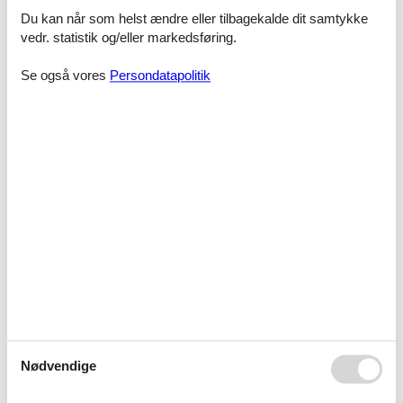
Ferieoplevelserne venter - se hvad I
Du kan når som helst ændre eller tilbagekalde dit samtykke
bl.a. kan opleve:
vedr. statistik og/eller markedsføring.
Fyn er en del af region Syddanmark. Øen har en maritim charme,
og imponerer med historiske lokalsamfund med uberørte strande.
Se også vores
Persondatapolitik
Besøg vandslottet Egeskov og oplev forgangne tiders storhed og
charme. De smukke renæssancebygninger og det storslåede
haveanlæg gør et uforglemmeligt indtryk.
Odense er hjemstedet for den kendte forfatter H.C. Andersen, hvis
livsværk bliver vist i billeder og beretninger på museet af samme
navn i byens historiske kvarter.
Det smukke slot Langsø Slot på Nordfyn kan desværre kun
betragtes udefra, men det skønne omgivelser med skov, det lille
kapel og søen er et yndet udflugtsmål. Lige i nærheden ligger en
golfbane i naturskønne opgivelser.
Fra Middelfart kan I tage på den mest interessant sejltur langs de
fynske kyster, nemlig en "marsvintur" med Geleasen Aventutra.
Takket være den tilstedeværende lytteenhed ombord, kan I lytte
med til marsvinenes indbyrdes kommunikation.
Nødvendige
Mød mægtige bisoner på Ditlevsdal Bison Farm i Morud. Her kan