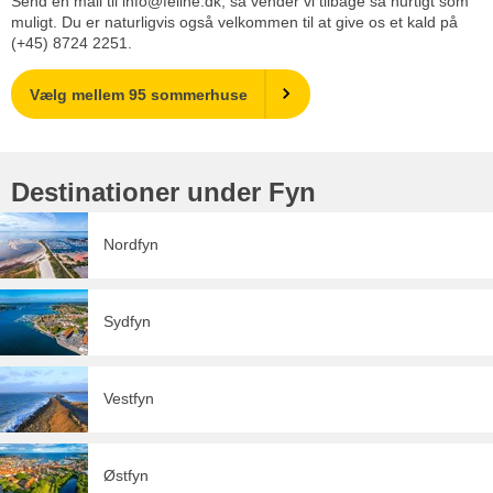
Send en mail til info@feline.dk, så vender vi tilbage så hurtigt som
muligt. Du er naturligvis også velkommen til at give os et kald på
(+45) 8724 2251.
Vælg mellem 95 sommerhuse
Destinationer under Fyn
Nordfyn
Sydfyn
Vestfyn
Østfyn