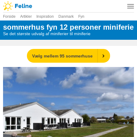
Forside
Artikler
Inspiration
Danmark
Fyn
sommerhus fyn 12 personer miniferie
Se det største udvalg af miniferier til miniferie
Vælg mellem 95 sommerhuse