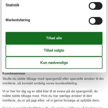
de besøgende komme helt tæt på de store dyr i prærievogne.
Statistik
Prisgaranti
Vi lægger afgørende vægt på at vise dig det største udvalg af
miniferier til den laveste, aktuelle pris. Der er prisgaranti på alle de
Markedsføring
miniferier, du kan booke her på siden - og du er helt automatisk
omfattet af den, når du lejer en miniferie gennem os.
Prisgarantien betyder kort og godt, at såfremt du finder den
miniferie, du har lejet, til en billigere pris hos et konkurrende
udlejningsbureau, matcher vi den billigere pris og overfører
prisforskellen til dig.
Der er nogle betingelser, som skal være opfyldt, for at udnytte
Feline Holidays's prisgaranti. Betingelserne kan du læse om på
denne side
.
Kundeservice
Skulle du sidde tilbage med spørgsmål eller specielle ønsker til din
miniferie, så kontakt endelig vores kundeafdeling.
Vi er her for dig og er altid klar til at svare på de spørgsmål, du
måtte sidde tilbage med. Hvis du har særlige ønsker til den
miniferie, du er på jagt efter, vil vi gerne forsøge at opfylde dem.