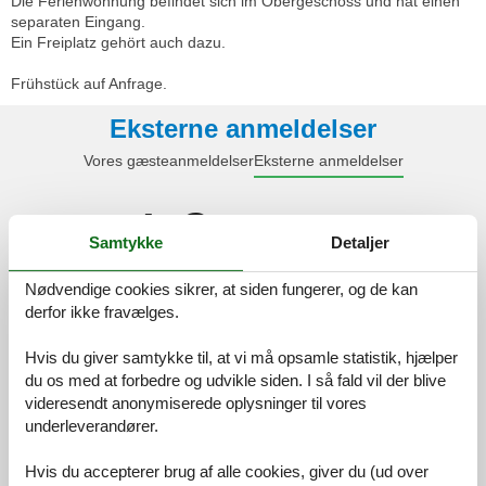
Die Ferienwohnung befindet sich im Obergeschoss und hat einen
separaten Eingang.
Ein Freiplatz gehört auch dazu.
Frühstück auf Anfrage.
Eksterne anmeldelser
Vores gæsteanmeldelser
Eksterne anmeldelser
4,9
Samtykke
Detaljer
Nødvendige cookies sikrer, at siden fungerer, og de kan
Rengøring:
5,0
derfor ikke fravælges.
Beliggenhed:
4,5
Hvis du giver samtykke til, at vi må opsamle statistik, hjælper
Generelt:
5,0
du os med at forbedre og udvikle siden. I så fald vil der blive
Værelse:
5,0
videresendt anonymiserede oplysninger til vores
Service på stedet:
5,0
underleverandører.
Værdi for pengene:
4,8
Hvis du accepterer brug af alle cookies, giver du (ud over