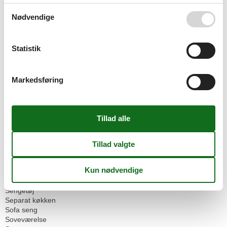
Cykelrum
Have til brug
Nødvendige
Parkeringsplads
Servicefaciliteter
Bad/toilet
Statistik
Dobbeltseng
Dyr ikke tilladt
Håndklæder
Markedsføring
Ikke-rygere
Internet - WiFi
Kabel/Sat
Kaffemaskine
Kakkelovn
Køleskab
Loftsrum/lejlighed
Mikroovn
Morgenmadsservice
Opvarmet
Pejs/brændovn
Sengetøj
Separat køkken
Sofa seng
Soveværelse