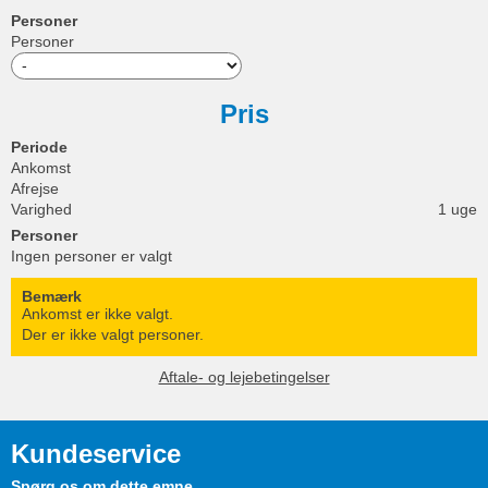
Personer
Personer
Pris
Periode
Ankomst
Afrejse
Varighed
1 uge
Personer
Ingen personer er valgt
Bemærk
Ankomst er ikke valgt.
Der er ikke valgt personer.
Aftale- og lejebetingelser
Kundeservice
Spørg os om dette emne