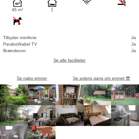
45 m²
1
Tilbyder miniferie
Ja
Parabol/kabel TV
Ja
Brændeovn
Ja
Se alle faciliteter
Se nabo emner
Se solens gang om emnet
😎