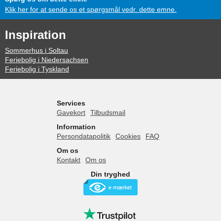
Klik her for at sende os et spørgsmål vedr. dette emne.
Inspiration
Sommerhus i Soltau
Feriebolig i Niedersachsen
Feriebolig i Tyskland
Services
Gavekort
Tilbudsmail
Information
Persondatapolitik
Cookies
FAQ
Om os
Kontakt
Om os
Din tryghed