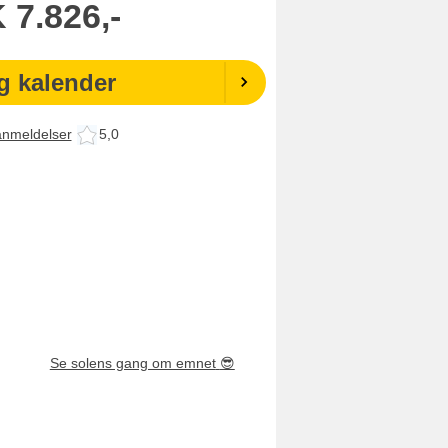
K
7.826,-
g kalender
anmeldelser
5,0
Se solens gang om emnet
😎