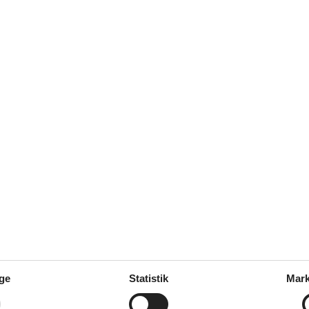
5,0
5,0
Faciliteter
Servicefaciliteter
Bad / WC
Badekar
Bruser
103 m²
Dyr ikke tilladt
Eisen
Emhætte
Flere soveværelser
Højstol
Håndklæder
Hårtørrer
Ikke-rygere
Internet - WiFi
Kaffemaskine
ge
Statistik
Mark
Komfur
Køleskab
Mulighed for fryser