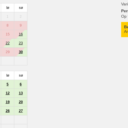
Var
lø
sø
Per
Op 
1
2
8
9
B
An
15
16
22
23
29
30
lø
sø
5
6
12
13
19
20
26
27