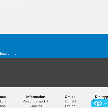
 dette emne.
ices
Information
Om os
Din try
kort
Persondatapolitik
Kontakt
smail
Cookies
Om os