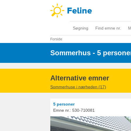
Søgning
Find emne nr.
M
Forside
Sommerhus - 5 persone
Alternative emner
Sommerhuse i nærheden (17)
5 personer
Emne nr.:
530-710081