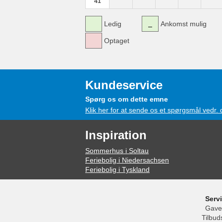
41
Ledig
Ankomst mulig
Optaget
Kundeservice
Spørg os om dette emne
Klik her for at sende os et spørgsmål vedr.
Inspiration
Sommerhus i Soltau
Feriebolig i Niedersachsen
Feriebolig i Tyskland
Serv
Gave
Tilbud