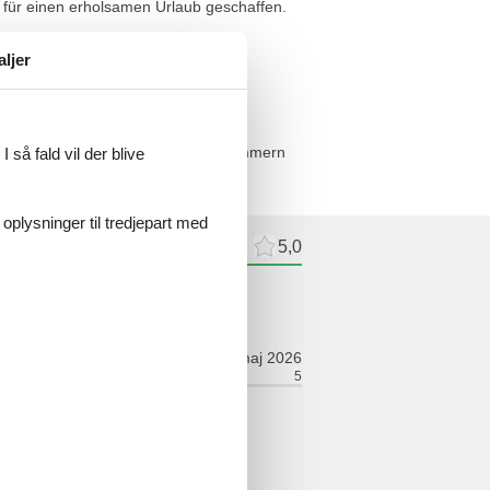
 für einen erholsamen Urlaub geschaffen.
 Kilometer auf einem der hiesigen
aljer
rten im Erdgeschoss und 3 Schlafzimmern
 så fald vil der blive
 oplysninger til tredjepart med
meldelser
Eksterne anmeldelser
5,0
ldelse
maj 2026
relt:
5
Værelse:
5
ieder