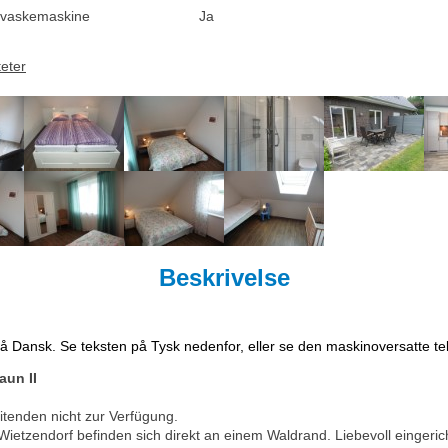
vaskemaskine
Ja
teter
Beskrivelse
på Dansk. Se teksten på Tysk nedenfor, eller se den maskinoversatte t
un II
tenden nicht zur Verfügung.
tzendorf befinden sich direkt an einem Waldrand. Liebevoll eingericht