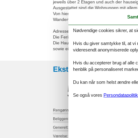
jeweils über 2 Etagen und auch der hausei
Ausgestattet sind die Wohnungen mit allem,
Von hier aus können Sie verschiedene Freize
Samt
Wanderwege, wie dem Heidschnuckenweg, 
Nødvendige cookies sikrer, at si
Adresse: Auf den Wöhren 9, 29649 Wietzen
Die Ferienwohnung Am Bienenzaun II eignet
Die Haushälfte verfügt über eine Küche, 
Hvis du giver samtykke til, at vi
sowie ein Badezimmer im Obergeschoss.
videresendt anonymiserede oplys
Hvis du accepterer brug af alle c
Eksterne anmeldelser
henblik på personaliseret marke
Du kan når som helst ændre eller
5,0
Se også vores
Persondatapolitik
Rengøring:
Beliggenhed:
Generelt:
Værelse: