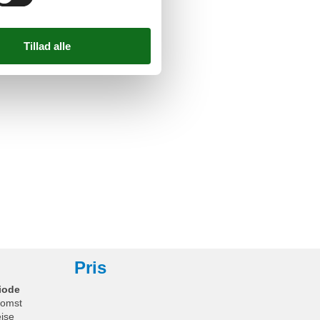
Pris
iode
omst
ejse