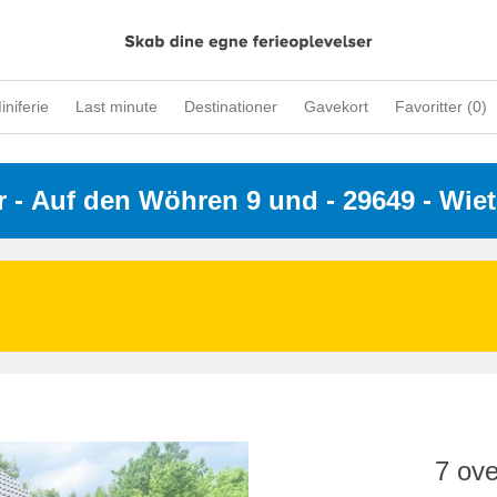
iniferie
Last minute
Destinationer
Gavekort
Favoritter (
0
)
r
 - 
Auf den Wöhren 9 und
 - 29649
 - Wie
7 ove