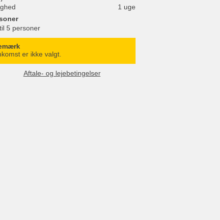
ighed
1 uge
soner
til 5 personer
emærk
komst er ikke valgt.
Aftale- og lejebetingelser