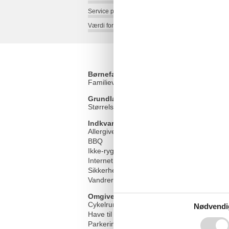
Service på stedet:
Værdi for pengene:
Børnefaciliteter
Familievenlig
Grundlæggende faciliteter
Størrelse
Indkvartering Faciliteter
Allergivenlig
BBQ
Ikke-ryger hus
Internet i det offentlige område
Sikkerheds boks
Vandrer venlig
Omgivende faciliteter
Cykelrum
Nødvendi
Have til brug
Parkeringsplads