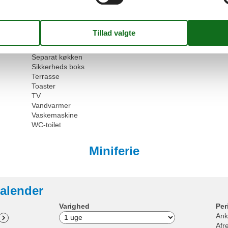
Opbevaringsrum
Opvaskemaskine
Ovn
Radio
Sengetøj
Separat køkken
Sikkerheds boks
Terrasse
Toaster
TV
Vandvarmer
Vaskemaskine
WC-toilet
Miniferie
alender
Varighed
Per
Ank
Afr