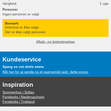
Varighed
1 uge
Personer
Ingen personer er valgt
Bemærk
Ankomst er ikke valgt.
Der er ikke valgt personer.
Aftale- og lejebetingelser
Kundeservice
Spørg os om dette emne
Klik her for at sende os et spørgsmål vedr. dette emne.
Inspiration
Sommerhus i Soltau
Feriebolig i Niedersachsen
Feriebolig i Tyskland