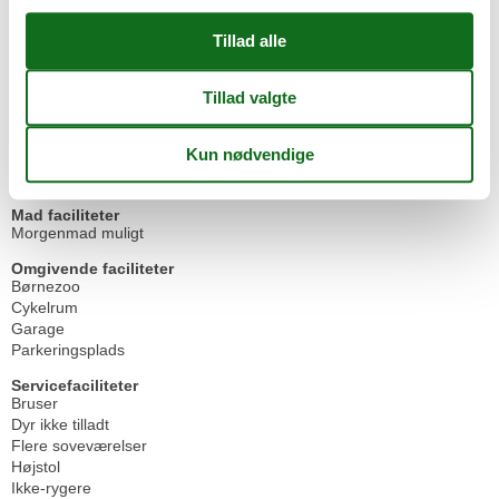
Indkvartering Faciliteter
BBQ
Cykelvenlig
Ikke-ryger hus
Internet i det offentlige område
Lounge
Tørrerum
Vandrer venlig
Mad faciliteter
Morgenmad muligt
Omgivende faciliteter
Børnezoo
Cykelrum
Garage
Parkeringsplads
Servicefaciliteter
Bruser
Dyr ikke tilladt
Flere soveværelser
Højstol
Ikke-rygere