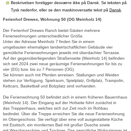
Beskrivelsen foreligger desværre ikke på Dansk. Se teksten på
Tysk nedenfor, eller se den maskinoversatte tekst på
Dansk
.
Ferienhof Drewes, Wohnung 50 (OG Meinholz 14)
Der Ferienhof Drewes Ranch bietet Gästen mehrere
Ferienwohnungen unterschiedlicher Größe.
Unter der Adresse Meinholz 7 finden Sie in einem
umgebauten ehemaligen landwirtschaftlichen Gebäude vier
gemütliche Ferienwohnungen jeweils mit überdachter Terrasse.
Auf der gegenüberliegenden Straßenseite (Meinholz 14) befinden
sich seit 2024 zwei neue geräumige Ferienwohnungen für bis zu
vier (EG) bzw. bis zu 7 Personen (OG).
Sie können auch mit Pferden anreisen. Stallungen und Weiden
stehen zur Verfügung. Spielraum, Spielplatz, Grillplatz, Trampolin,
Kettcars, Basketball und Bolzplatz sind vorhanden.
Die Ferienwohnung 50 befindet sich in einem früheren Bauernhaus
(Meinholz 14). Der Eingang auf der Hofseite führt zunächst in
das Treppenhaus, welches sich zur Zeit noch im Rohbau
bedindet. Über die Treppe erreichen Sie die neue Ferienwohnung
im Obergeschoss. Sie verfügt über eine voll ausgestattete Küche
mit Esstisch, ein mordernes Bad mit großer Dusche sowie
mit Waschmaschine und Trockner. Das gemütliche Wohnzimmer ist