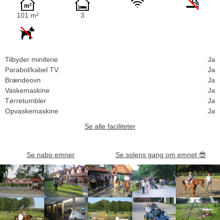
101 m²
3
Tilbyder miniferie
Ja
Parabol/kabel TV
Ja
Brændeovn
Ja
Vaskemaskine
Ja
Tørretumbler
Ja
Opvaskemaskine
Ja
Se alle faciliteter
Se nabo emner
Se solens gang om emnet
😎