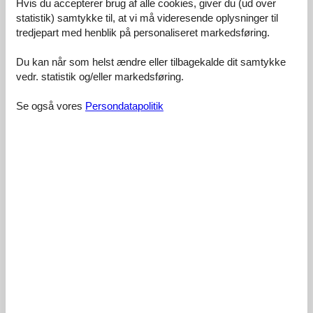
Hvis du accepterer brug af alle cookies, giver du (ud over
7 eksterne anmeldelser
statistik) samtykke til, at vi må videresende oplysninger til
tredjepart med henblik på personaliseret markedsføring.
5,0
maj 2026
Rengøring:
5
Beliggenhed:
5
Generelt:
5
Du kan når som helst ændre eller tilbagekalde dit samtykke
Værelse:
5
Service på stedet:
5
Værdi for pengene:
5
vedr. statistik og/eller markedsføring.
Generel:
Der Vermieter ist überaus freundlich und hilfsbereit. Man fühlt sich
Se også vores
Persondatapolitik
gleich sehr willkommen. Die Ferienwohnung ist sehr gemütlich und
die kleine Terrasse davor sehr schön für lauschige Sommerabende
oder fürs Frühstück. Leider waren wir nur für eine Nacht dort.
4,8
august 2025
Rengøring:
4
Beliggenhed:
5
Generelt:
5
Værelse:
5
Service på stedet:
5
Værdi for pengene:
5
Generel:
Wir waren für zwei Wochen mit zwei Kindern im Kitaalter dort und
haben uns sehr wohl gefühlt. Die Wohnung (Nr. 5) war sehr
liebevoll eingerichtet und von der Ausstattung (insbesondere
Küche, Wachmaschine und Trockener) gut für einen längeren
Aufenthalt geeignet. Die Außenanlagen mit Kettcars, Trampolin,
Schaukeln, den Tieren usw. haben uns viel Freude bereitet. Wir
können die Unterkunft wärmstens empfehlen!