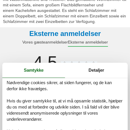
mit einem Sofa, einem großem Flachbildfernseher und
einem Kachelofen ausgestattet. Es steht ein Schlafzimmer mit
einem Doppelbett, ein Schlafzimmer mit einem Einzelbett sowie ein
Schlafzimmer mit zwei Einzelbetten zur Verfügung.
Eksterne anmeldelser
Vores gæsteanmeldelser
Eksterne anmeldelser
4,5
Samtykke
Detaljer
Rengøring:
4,7
Nødvendige cookies sikrer, at siden fungerer, og de kan
derfor ikke fravælges.
Beliggenhed:
4,2
Generelt:
4,7
Hvis du giver samtykke til, at vi må opsamle statistik, hjælper
Værelse:
4,6
du os med at forbedre og udvikle siden. I så fald vil der blive
videresendt anonymiserede oplysninger til vores
Service på stedet:
4,6
underleverandører.
Værdi for pengene:
4,3