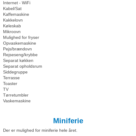
Internet - WiFi
Kabel/Sat
Kaffemaskine
Kakkelovn
Køleskab
Mikroovn
Mulighed for fryser
Opvaskemaskine
Pejs/brændovn
Rejseseng/krybbe
Separat køkken
Separat opholdsrum
Siddegruppe
Terrasse
Toaster
TV
Tørretumbler
Vaskemaskine
Miniferie
Der er mulighed for miniferie hele året.