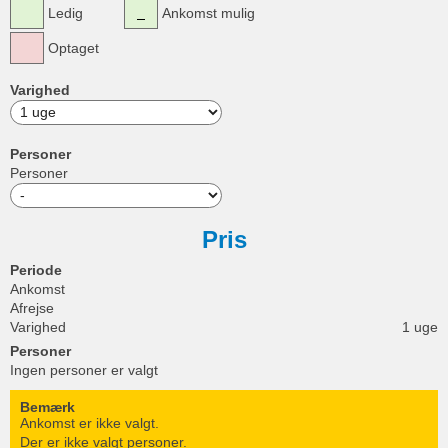
Ledig
Ankomst mulig
Optaget
Varighed
Personer
Personer
Pris
Periode
Ankomst
Afrejse
Varighed
1 uge
Personer
Ingen personer er valgt
Bemærk
Ankomst er ikke valgt.
Der er ikke valgt personer.