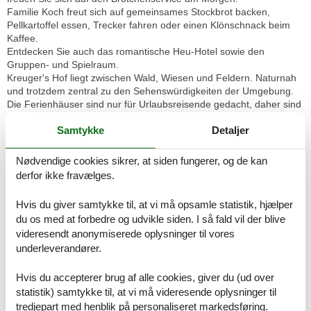
Familie Koch freut sich auf gemeinsames Stockbrot backen,
Pellkartoffel essen, Trecker fahren oder einen Klönschnack beim
Kaffee.
Entdecken Sie auch das romantische Heu-Hotel sowie den
Gruppen- und Spielraum.
Kreuger's Hof liegt zwischen Wald, Wiesen und Feldern. Naturnah
und trotzdem zentral zu den Sehenswürdigkeiten der Umgebung.
Die Ferienhäuser sind nur für Urlaubsreisende gedacht, daher sind
Gruppenbuchungen für berufliche Zwecke wie z. B.
Samtykke
Detaljer
Montagearbeiter nicht gestattet.
Das Ferienhaus Hofbusch II ist komfortabel und modern
Nødvendige cookies sikrer, at siden fungerer, og de kan
eingerichtet.
derfor ikke fravælges.
Es verfügt über einen hellen Wohnraum mit Essplatz, Sat-TV,
kostenloses WLAN, Telefon und Radio, kompletter Küche mit
Hvis du giver samtykke til, at vi må opsamle statistik, hjælper
Geschirrspüler und Mikrowelle.
du os med at forbedre og udvikle siden. I så fald vil der blive
Es gibt 4 separate Schlafzimmer mit insgesamt 8 Betten. Eines der
videresendt anonymiserede oplysninger til vores
Schlafzimmer kann variabel auch als Spiel- und Rückzugsraum
underleverandører.
genutzt werden. Ein zusätzliches Kinderbett kann bei Bedarf
dazugestellt werden. In diesem Haus befindet sich auch ein
barrierefreies Schlafzimmer und Badezimmer im Erdgeschoss.
Hvis du accepterer brug af alle cookies, giver du (ud over
Somit ist diedes Ferienhaus auch für behinderte Gäste zu
statistik) samtykke til, at vi må videresende oplysninger til
empfehlen. Im Obergeschoss befindet sich ein zweites Bad mit
tredjepart med henblik på personaliseret markedsføring.