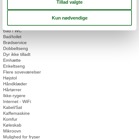
Cykelrum
Have til brug
Parkeringsplads
Servicefaciliteter
Bad / WC
Bad/toilet
Brødservice
Dobbeltseng
Dyr ikke tilladt
Emhætte
Enkeltseng
Flere soveværelser
Højstol
Håndklæder
Hårtørrer
Ikke-rygere
Internet - WiFi
Kabel/Sat
Kaffemaskine
Komfur
Køleskab
Mikroovn
Mulighed for fryser