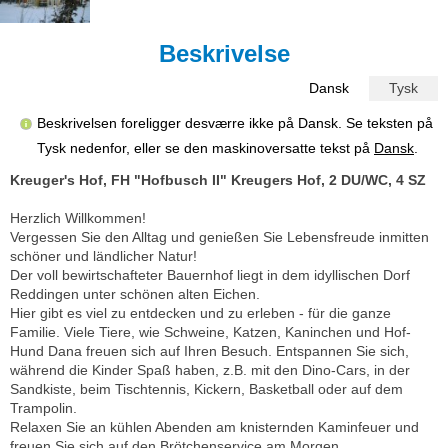
Beskrivelse
Dansk
Tysk
Beskrivelsen foreligger desværre ikke på Dansk. Se teksten på
Tysk nedenfor, eller se den maskinoversatte tekst på
Dansk
.
Kreuger's Hof, FH "Hofbusch II" Kreugers Hof, 2 DU/WC, 4 SZ
Herzlich Willkommen!
Vergessen Sie den Alltag und genießen Sie Lebensfreude inmitten
schöner und ländlicher Natur!
Der voll bewirtschafteter Bauernhof liegt in dem idyllischen Dorf
Reddingen unter schönen alten Eichen.
Hier gibt es viel zu entdecken und zu erleben - für die ganze
Familie. Viele Tiere, wie Schweine, Katzen, Kaninchen und Hof-
Hund Dana freuen sich auf Ihren Besuch. Entspannen Sie sich,
während die Kinder Spaß haben, z.B. mit den Dino-Cars, in der
Sandkiste, beim Tischtennis, Kickern, Basketball oder auf dem
Trampolin.
Relaxen Sie an kühlen Abenden am knisternden Kaminfeuer und
freuen Sie sich auf den Brötchenservice am Morgen.