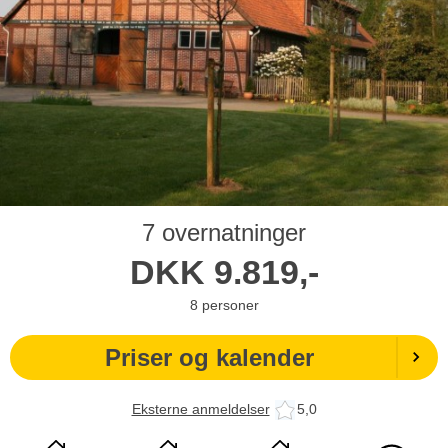
7 overnatninger
DKK
9.819,-
8
personer
Priser og kalender
Eksterne anmeldelser
5,0