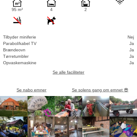
95 m²
4
2
Tilbyder miniferie
Nej
Parabol/kabel TV
Ja
Brændeovn
Ja
Tørretumbler
Ja
Opvaskemaskine
Ja
Se alle faciliteter
Se nabo emner
Se solens gang om emnet
😎