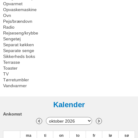
Opvarmet
Opvaskemaskine
Ovn
Pejs/brændovn
Radio
Rejseseng/krybbe
Sengetøj
Separat køkken
Separate senge
Sikkerheds boks
Terrasse
Toaster
TV
Tørretumbler
Vandvarmer
Kalender
Ankomst
ma
ti
on
to
fr
lø
sø