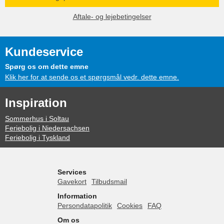
Aftale- og lejebetingelser
Kundeservice
Spørg os om dette emne
Klik her for at sende os et spørgsmål vedr. dette emne.
Inspiration
Sommerhus i Soltau
Feriebolig i Niedersachsen
Feriebolig i Tyskland
Services
Gavekort
Tilbudsmail
Information
Persondatapolitik
Cookies
FAQ
Om os