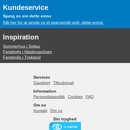
Kundeservice
Spørg os om dette emne
Klik her for at sende os et spørgsmål vedr. dette emne.
Inspiration
Sommerhus i Soltau
Feriebolig i Niedersachsen
Feriebolig i Tyskland
Services
Gavekort
Tilbudsmail
Information
Persondatapolitik
Cookies
FAQ
Om os
Kontakt
Om os
Din tryghed