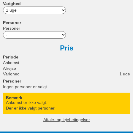
Varighed
Personer
Personer
Pris
Periode
Ankomst
Afrejse
Varighed
1 uge
Personer
Ingen personer er valgt
Bemærk
Ankomst er ikke valgt.
Der er ikke valgt personer.
Aftale- og lejebetingelser