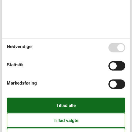
Vandrer venlig
Mad faciliteter
Brødservice
Morgenmad muligt
Produkter fra egen produktion
Omgivende faciliteter
Børnezoo
Nødvendige
Cykelrum
Have til brug
Parkeringsplads
Statistik
Servicefaciliteter
Bad / WC
Brødservice
Markedsføring
CD afspiller
Dobbeltseng
Dyr ikke tilladt
Eisen
Emhætte
Enkeltseng
Flere soveværelser
Handicapvenlig
Højstol