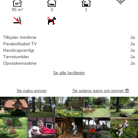
95 m²
3
1
Tilbyder miniferie
Ja
Parabol/kabel TV
Ja
Handicapvenligt
Ja
Tørretumbler
Ja
Opvaskemaskine
Ja
Se alle faciliteter
Se nabo emner
Se solens gang om emnet
😎