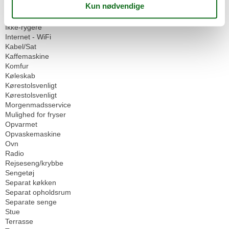
Håndklæder
Hårtørrer
Ikke-rygere
Internet - WiFi
Kabel/Sat
Kaffemaskine
Komfur
Køleskab
Kørestolsvenligt
Kørestolsvenligt
Morgenmadsservice
Mulighed for fryser
Opvarmet
Opvaskemaskine
Ovn
Radio
Rejseseng/krybbe
Sengetøj
Separat køkken
Separat opholdsrum
Separate senge
Stue
Terrasse