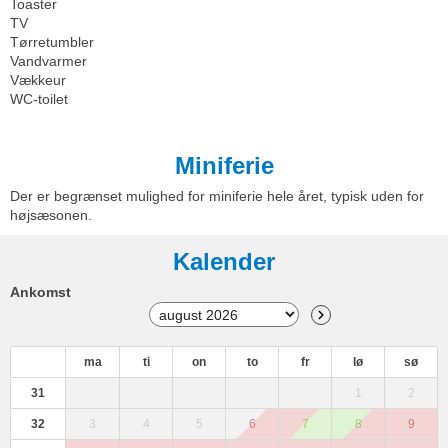
Toaster
TV
Tørretumbler
Vandvarmer
Vækkeur
WC-toilet
Miniferie
Der er begrænset mulighed for miniferie hele året, typisk uden for
højsæsonen.
Kalender
Ankomst
ma
ti
on
to
fr
lø
sø
31
1
2
32
3
4
5
6
7
8
9