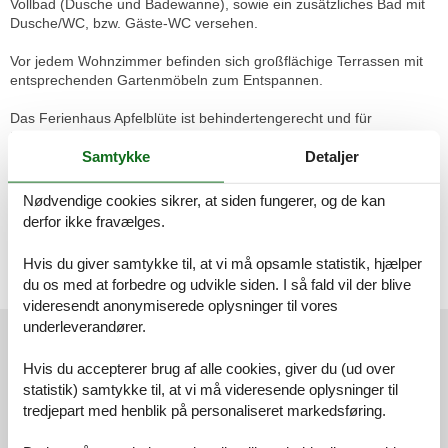
Vollbad (Dusche und Badewanne), sowie ein zusätzliches Bad mit
Dusche/WC, bzw. Gäste-WC versehen.
Vor jedem Wohnzimmer befinden sich großflächige Terrassen mit
entsprechenden Gartenmöbeln zum Entspannen.
Das Ferienhaus Apfelblüte ist behindertengerecht und für
Rollstuhlfahrer ausgestattet, mit barrierefreiem Eingang. Nach
Samtykke
Detaljer
Absprache kann ein Pflegebett vermittelt werden. Das Bad ist
ebenfalls behindertengerecht mit Dusche und WC im EG sowie
einem Schlafzimmer im EG.
Nødvendige cookies sikrer, at siden fungerer, og de kan
derfor ikke fravælges.
Kinderbett sowie Hochstuhl sind auf Wunsch möglich.
Waschmaschine und Trockner können nach Absprache benutzt
Hvis du giver samtykke til, at vi må opsamle statistik, hjælper
werden.
du os med at forbedre og udvikle siden. I så fald vil der blive
Auf Wunsch Brötchenservice
videresendt anonymiserede oplysninger til vores
Eksterne anmeldelser
underleverandører.
Vores gæsteanmeldelser
Eksterne anmeldelser
Hvis du accepterer brug af alle cookies, giver du (ud over
statistik) samtykke til, at vi må videresende oplysninger til
5,0
tredjepart med henblik på personaliseret markedsføring.