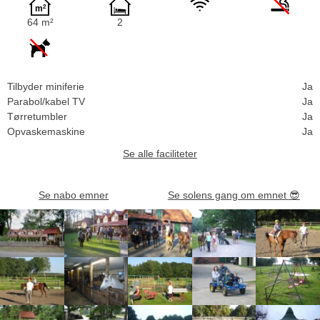
64 m²
2
Tilbyder miniferie
Ja
Parabol/kabel TV
Ja
Tørretumbler
Ja
Opvaskemaskine
Ja
Se alle faciliteter
Se nabo emner
Se solens gang om emnet
😎