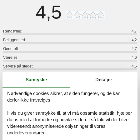
4,5
Rengøring:
4,7
Beliggenhed:
4,2
Generelt:
4,7
Værelse:
4,6
Service på stedet:
4,6
Værdi for pengene:
4,3
Samtykke
Detaljer
7 eksterne anmeldelser
Nødvendige cookies sikrer, at siden fungerer, og de kan
derfor ikke fravælges.
5,0
maj 2026
Rengøring:
5
Beliggenhed:
5
Generelt:
5
Hvis du giver samtykke til, at vi må opsamle statistik, hjælper
Værelse:
5
Service på stedet:
5
Værdi for pengene:
5
du os med at forbedre og udvikle siden. I så fald vil der blive
Generel:
videresendt anonymiserede oplysninger til vores
Der Vermieter ist überaus freundlich und hilfsbereit. Man fühlt sich
underleverandører.
gleich sehr willkommen. Die Ferienwohnung ist sehr gemütlich und