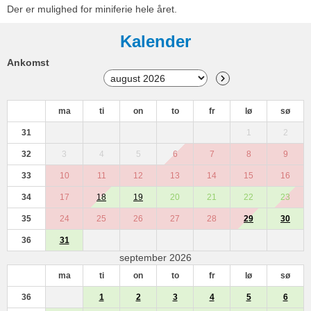
Der er mulighed for miniferie hele året.
Kalender
Ankomst
ma
ti
on
to
fr
lø
sø
31
1
2
32
3
4
5
6
7
8
9
33
10
11
12
13
14
15
16
34
17
18
19
20
21
22
23
35
24
25
26
27
28
29
30
36
31
september 2026
ma
ti
on
to
fr
lø
sø
36
1
2
3
4
5
6