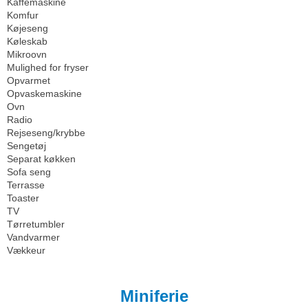
Kaffemaskine
Komfur
Køjeseng
Køleskab
Mikroovn
Mulighed for fryser
Opvarmet
Opvaskemaskine
Ovn
Radio
Rejseseng/krybbe
Sengetøj
Separat køkken
Sofa seng
Terrasse
Toaster
TV
Tørretumbler
Vandvarmer
Vækkeur
Miniferie