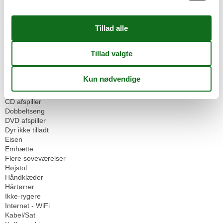
Mad faciliteter
Morgenmad muligt
Omgivende faciliteter
Børnezoo
Cykelrum
Garage
Parkeringsplads
Servicefaciliteter
Bad/toilet
CD afspiller
Dobbeltseng
DVD afspiller
Dyr ikke tilladt
Eisen
Emhætte
Flere soveværelser
Højstol
Håndklæder
Hårtørrer
Ikke-rygere
Internet - WiFi
Kabel/Sat