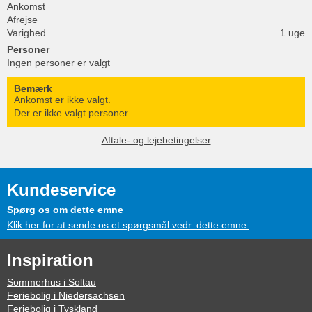
Ankomst
Afrejse
Varighed
1 uge
Personer
Ingen personer er valgt
Bemærk
Ankomst er ikke valgt.
Der er ikke valgt personer.
Aftale- og lejebetingelser
Kundeservice
Spørg os om dette emne
Klik her for at sende os et spørgsmål vedr. dette emne.
Inspiration
Sommerhus i Soltau
Feriebolig i Niedersachsen
Feriebolig i Tyskland