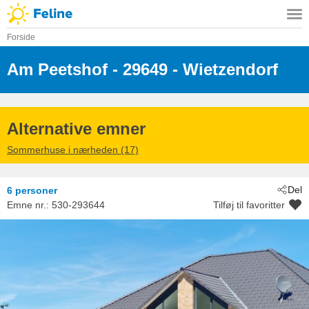
Forside
Am Peetshof
 - 29649
 - Wietzendorf
Alternative emner
Sommerhuse i nærheden (17)
Del
6 personer
Emne nr.:
530-293644
Tilføj til favoritter