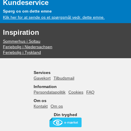
Kundeservice
Spørg os om dette emne
Klik her for at sende os et spørgsmål vedr. dette emne.
Inspiration
Sommerhus i Soltau
Feriebolig i Niedersachsen
Feriebolig i Tyskland
Services
Gavekort
Tilbudsmail
Information
Persondatapolitik
Cookies
FAQ
Om os
Kontakt
Om os
Din tryghed