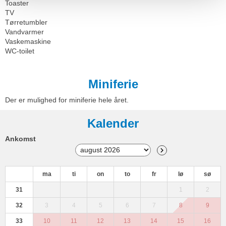
Toaster
TV
Tørretumbler
Vandvarmer
Vaskemaskine
WC-toilet
Miniferie
Der er mulighed for miniferie hele året.
Kalender
Ankomst
ma
ti
on
to
fr
lø
sø
31
1
2
32
3
4
5
6
7
8
9
33
10
11
12
13
14
15
16