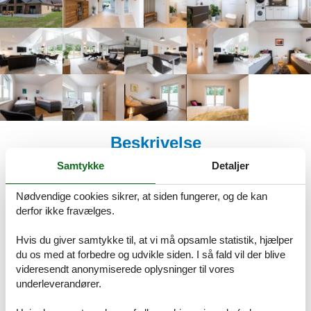
Beskrivelse
Samtykke
Detaljer
Dansk
Tysk
Beskrivelsen foreligger desværre ikke på Dansk. Se teksten på
Nødvendige cookies sikrer, at siden fungerer, og de kan
Tysk nedenfor, eller se den maskinoversatte tekst på
Dansk
.
derfor ikke fravælges.
Ferienhaus Wiesenblume
Hvis du giver samtykke til, at vi må opsamle statistik, hjælper
du os med at forbedre og udvikle siden. I så fald vil der blive
Nehmen Sie sich eine angenehme Auszeit und verbringen Sie eine
videresendt anonymiserede oplysninger til vores
schöne freie Zeit in unserem ebenerdigen, barrierearmen, im Jahr
2024 ganz neu erbauten Bungalow. Direkt auf dem Grundstück
underleverandører.
können bis zu zwei KFZ geparkt werden. Ein großes Carport ist
vorhanden. Das Grundstück ist mit knapp 1000 qm Fläche