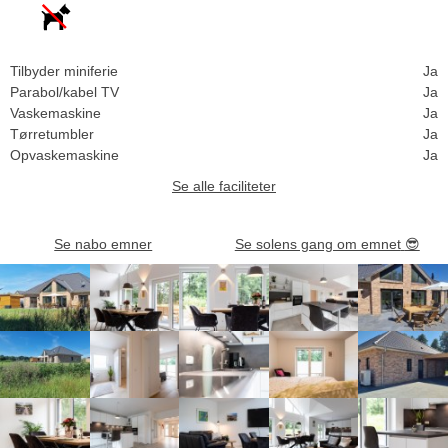
Tilbyder miniferie
Ja
Parabol/kabel TV
Ja
Vaskemaskine
Ja
Tørretumbler
Ja
Opvaskemaskine
Ja
Se alle faciliteter
Se nabo emner
Se solens gang om emnet
😎