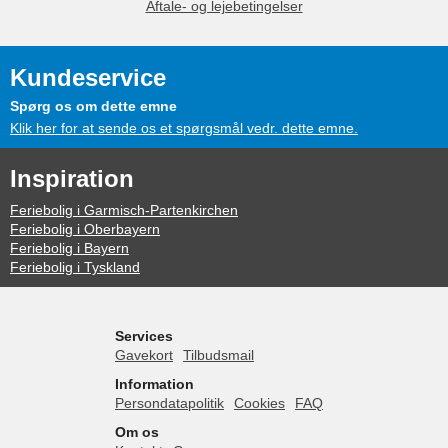
Aftale- og lejebetingelser
Kundeservice
Spørg os om dette emne
Klik her for at sende os et spørgsmål vedr. dette emne.
Inspiration
Feriebolig i Garmisch-Partenkirchen
Feriebolig i Oberbayern
Feriebolig i Bayern
Feriebolig i Tyskland
Services
Gavekort
Tilbudsmail
Information
Persondatapolitik
Cookies
FAQ
Om os