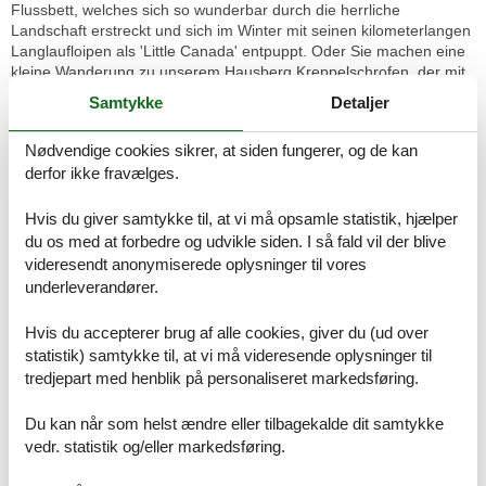
Flussbett, welches sich so wunderbar durch die herrliche
Landschaft erstreckt und sich im Winter mit seinen kilometerlangen
Langlaufloipen als 'Little Canada' entpuppt. Oder Sie machen eine
kleine Wanderung zu unserem Hausberg Kreppelschrofen, der mit
seinem imposantem Rundumblick auf jeden Fall beeindruckt und
Samtykke
Detaljer
direkt vor unserer Haustüre startet...
Nødvendige cookies sikrer, at siden fungerer, og de kan
Unsere gemütliche Ferienwohnung mit 100qm bietet Platz für bis
derfor ikke fravælges.
zu 4 Personen. Die Ferienwohnung erstreckt sich über 2
Stockwerke und verfügt über 2 separate Schlafzimmer, eine
Küche/Esszimmer, ein Galerie-Wohnzimmer, ein Bad/WC sowie
Hvis du giver samtykke til, at vi må opsamle statistik, hjælper
einen eigenen Waschkeller und eine eigene Terrasse sowie einen
du os med at forbedre og udvikle siden. I så fald vil der blive
Balkon. Die Küche im Erdgeschoss ist voll ausgestattet mit einem
videresendt anonymiserede oplysninger til vores
Backofen, Ceran-Kochfeld, Geschirrspüler, Kühlschrank mit
underleverandører.
Gefrierfach, Toaster, Wasser-, Eierkocher und einer
Kaffeemaschine. In der großen Essecke steht ein massiver
Hvis du accepterer brug af alle cookies, giver du (ud over
Holztisch mit Bänken und Stühlen. Von dort haben Sie Zugang zur
statistik) samtykke til, at vi må videresende oplysninger til
Terrasse, hier laden gemütliche Gartenmöbel zum Verweilen ein.
tredjepart med henblik på personaliseret markedsføring.
Im 1. Stock befinden sich 2 separate Schlafzimmer mit jeweils
einem Doppelbett und einem Schrank. Auch hier gibt es einen
Balkon mit gemütlichen Gartenmöbeln. Das Bad verfügt über eine
Du kan når som helst ændre eller tilbagekalde dit samtykke
Dusche sowie ein WC und ein Waschbecken. Im 2. Stock ist ein
vedr. statistik og/eller markedsføring.
gemütliches Galerie-Wohnzimmer mit 50-Flachbild-TV sowie einer
gemütlichen, großen Couchlandschaft. Im Waschkeller befindet