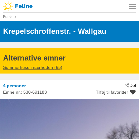
Forside
Krepelschroffenstr.
 - Wallgau
 - 82499
Alternative emner
Sommerhuse i nærheden (65)
Del
4 personer
Emne nr.:
530-691183
Tilføj til favoritter