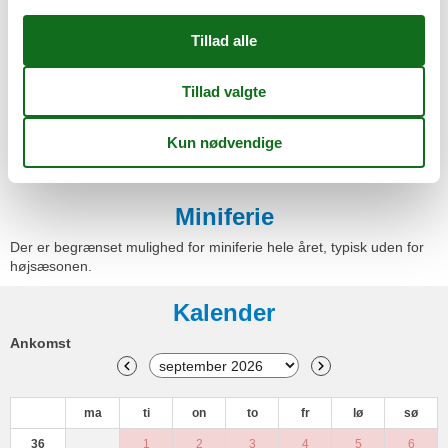
Siddegruppe
Sæbe
Terrasse
Toaster
Toiletpapir
TV
Vandvarmer
Vaskemaskine
Miniferie
Der er begrænset mulighed for miniferie hele året, typisk uden for
højsæsonen.
Kalender
Ankomst
ma
ti
on
to
fr
lø
sø
36
1
2
3
4
5
6