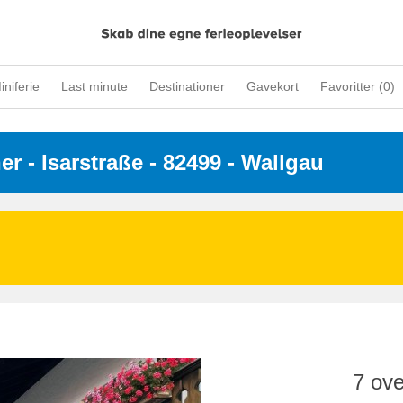
iniferie
Last minute
Destinationer
Gavekort
Favoritter (
0
)
ner
 - 
Isarstraße
 - 82499
 - Wallgau
7 ove