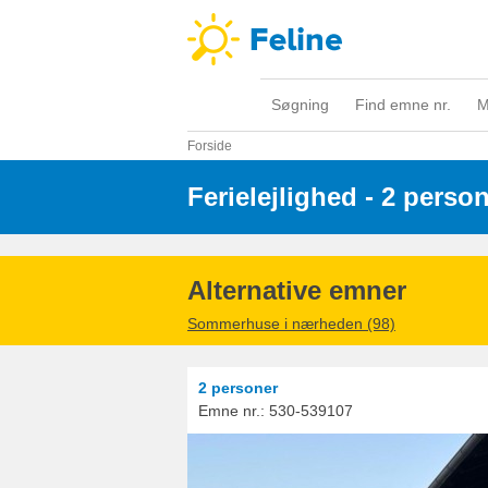
Søgning
Find emne nr.
M
Forside
Ferielejlighed - 2 perso
Alternative emner
Sommerhuse i nærheden (98)
2 personer
Emne nr.:
530-539107