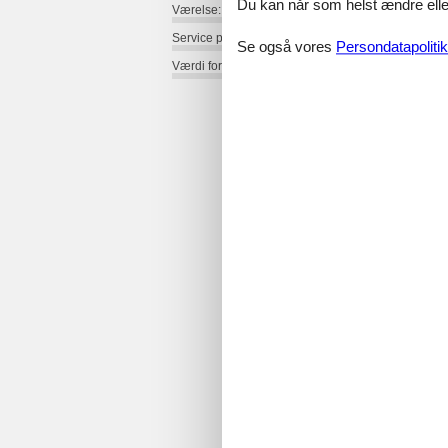
Du kan når som helst ændre eller
Værelse:
Service på stedet:
Se også vores
Persondatapolitik
Værdi for pengene: