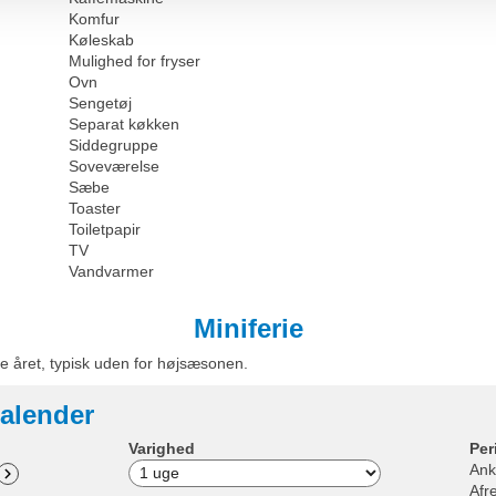
Komfur
Køleskab
Mulighed for fryser
Ovn
Sengetøj
Separat køkken
Siddegruppe
Soveværelse
Sæbe
Toaster
Toiletpapir
TV
Vandvarmer
Miniferie
e året, typisk uden for højsæsonen.
alender
Varighed
Per
Ank
Afr