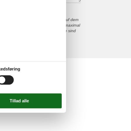
relt:
5
Værelse:
5
läschen selbstgemachte Marmelade auf dem
auber, mit allem was man so braucht maximal
. Frau Neuner und die ganze Familie sind
B.und.M. Blaschke
elser
edsføring