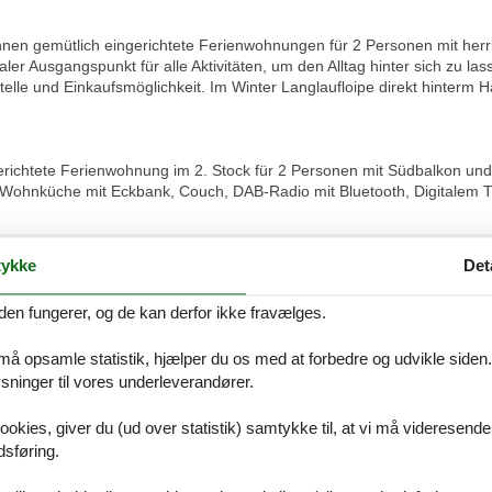
Ihnen gemütlich eingerichtete Ferienwohnungen für 2 Personen mit herr
aler Ausgangspunkt für alle Aktivitäten, um den Alltag hinter sich zu la
telle und Einkaufsmöglichkeit. Im Winter Langlaufloipe direkt hinterm
richtete Ferienwohnung im 2. Stock für 2 Personen mit Südbalkon und
hnküche mit Eckbank, Couch, DAB-Radio mit Bluetooth, Digitalem TV
ykke
Det
Vores gæstean
den fungerer, og de kan derfor ikke fravælges.
10 eksterne anme
 må opsamle statistik, hjælper du os med at forbedre og udvikle siden. I
5,0
ninger til vores underleverandører.
Rengøring:
5
Beliggenhed:
5
Gene
5,0
Service på stedet:
5
Værdi for pengene:
5
ookies, giver du (ud over statistik) samtykke til, at vi må videresende
4,9
dsføring.
5,0
5,0