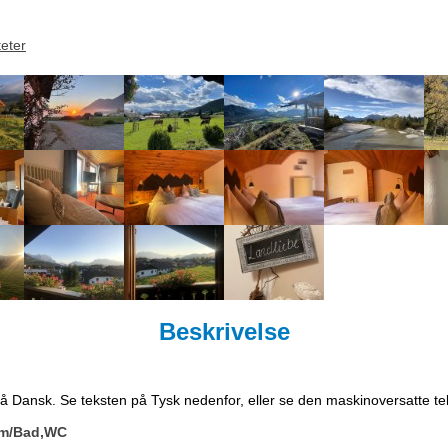
teter
Beskrivelse
på Dansk. Se teksten på Tysk nedenfor, eller se den maskinoversatte t
um/Bad,WC