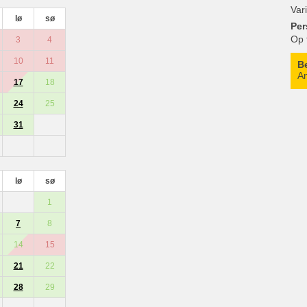
Var
lø
sø
Per
Op 
3
4
10
11
B
An
17
18
24
25
31
lø
sø
1
7
8
14
15
21
22
28
29