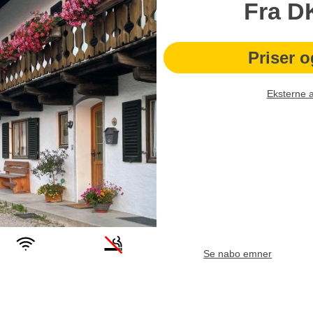
Fra
D
Priser o
Eksterne 
Se nabo emner