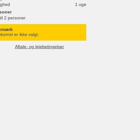
ighed
1 uge
soner
til 2 personer
emærk
komst er ikke valgt.
Aftale- og lejebetingelser