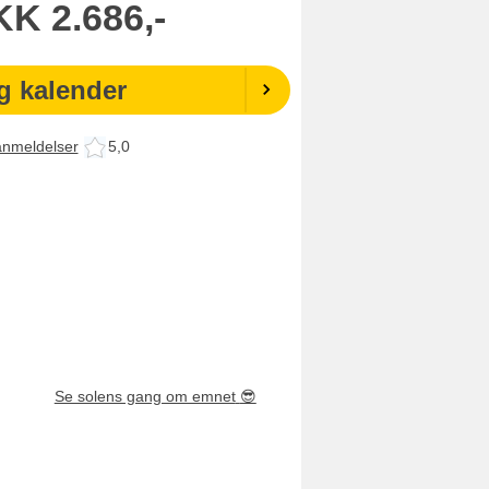
KK
2.686,-
g kalender
anmeldelser
5,0
Se solens gang om emnet
😎