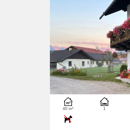
40 m²
1