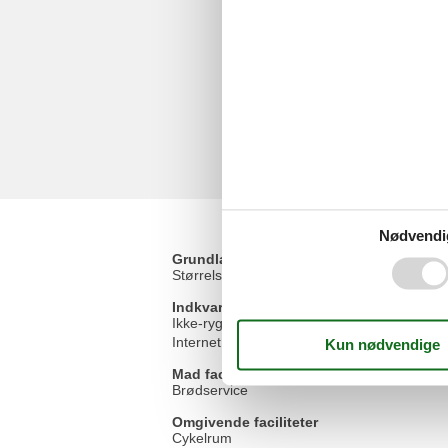
Nødvendi
Grundlæggende faciliteter
Størrelse
Indkvartering Faciliteter
Ikke-ryger hus
Internet i det offentlige område
Mad faciliteter
Brødservice
Omgivende faciliteter
Cykelrum