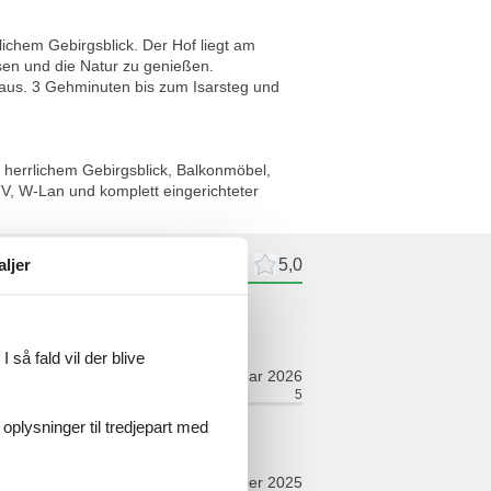
lichem Gebirgsblick. Der Hof liegt am
ssen und die Natur zu genießen.
 Haus. 3 Gehminuten bis zum Isarsteg und
 herrlichem Gebirgsblick, Balkonmöbel,
, W-Lan und komplett eingerichteter
aljer
meldelser
Eksterne anmeldelser
5,0
ldelser
 så fald vil der blive
februar 2026
relt:
5
Værelse:
5
 oplysninger til tredjepart med
oktober 2025