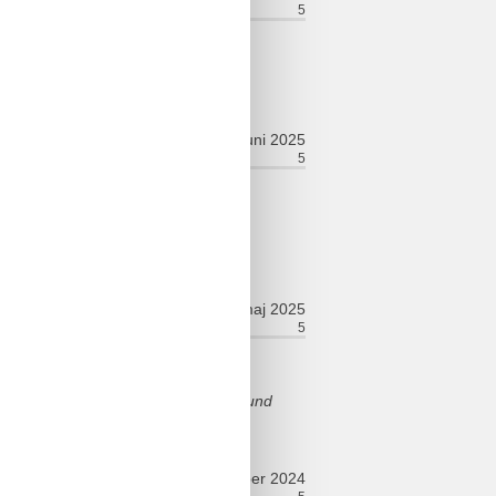
relt:
5
Værelse:
5
hl gefühlt.
juni 2025
relt:
5
Værelse:
5
n, die Wohlfühlatmosphäre sowie die
maj 2025
relt:
5
Værelse:
5
stattet Sehr nette Gastgeber Kuh und
oktober 2024