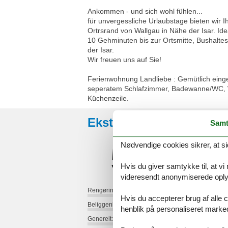
Ankommen - und sich wohl fühlen...
für unvergessliche Urlaubstage bieten wir 
Ortrsrand von Wallgau in Nähe der Isar. Ide
10 Gehminuten bis zur Ortsmitte, Bushaltes
der Isar.
Wir freuen uns auf Sie!
Ferienwohnung Landliebe : Gemütlich einge
seperatem Schlafzimmer, Badewanne/WC, Wo
Küchenzeile.
Eksterne anmeldelser
Samt
Nødvendige cookies sikrer, at si
5,0
Hvis du giver samtykke til, at vi
videresendt anonymiserede oplys
Rengøring:
Hvis du accepterer brug af alle c
Beliggenhed:
henblik på personaliseret marke
Generelt: