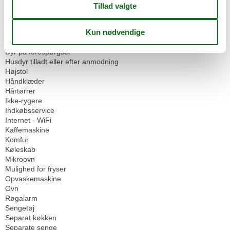
Bad/toilet
Badekar
Balkon
Bjergudsigt
Bruser
Dyr på forespørgsel
Husdyr tilladt eller efter anmodning
Højstol
Håndklæder
Hårtørrer
Ikke-rygere
Indkøbsservice
Internet - WiFi
Kaffemaskine
Komfur
Køleskab
Mikroovn
Mulighed for fryser
Opvaskemaskine
Ovn
Røgalarm
Sengetøj
Separat køkken
Separate senge