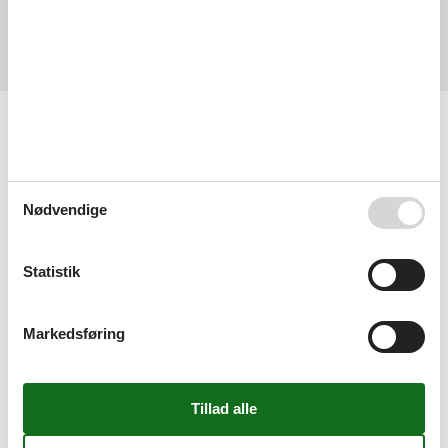
4,8
september 2024
Rengøring:
5
Beliggenhed:
5
Generelt:
5
Værelse:
5
Service på stedet:
5
Værdi for pengene:
4
Faciliteter
Børnefaciliteter
Familievenlig
Grundlæggende faciliteter
Nødvendige
Størrelse
55 m²
Indkvartering Faciliteter
Internet i det offentlige område
Statistik
Overførselstjeneste
Skirum
Tørrerum
Markedsføring
Omgivende faciliteter
Cykelrum
Parkeringsplads
Servicefaciliteter
Bad / WC