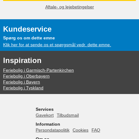
Aftale- og lejebetingelser
Kundeservice
Spørg os om dette emne
Klik her for at sende os et spørgsmål vedr. dette emne.
Inspiration
Feriebolig i Garmisch-Partenkirchen
Feriebolig i Oberbayern
Feriebolig i Bayern
Feriebolig i Tyskland
Services
Gavekort
Tilbudsmail
Information
Persondatapolitik
Cookies
FAQ