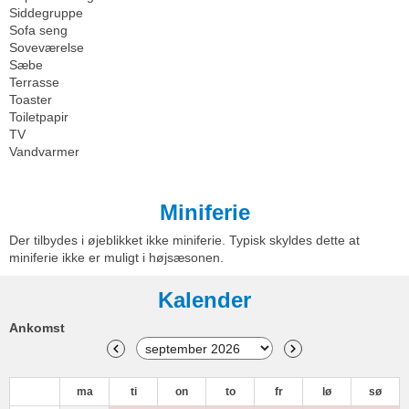
Siddegruppe
Sofa seng
Soveværelse
Sæbe
Terrasse
Toaster
Toiletpapir
TV
Vandvarmer
Miniferie
Der tilbydes i øjeblikket ikke miniferie. Typisk skyldes dette at
miniferie ikke er muligt i højsæsonen.
Kalender
Ankomst
ma
ti
on
to
fr
lø
sø