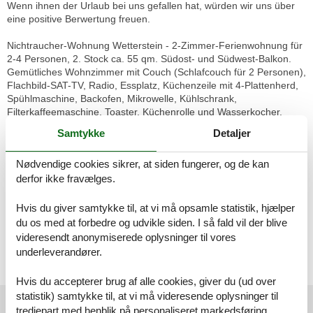
Wenn ihnen der Urlaub bei uns gefallen hat, würden wir uns über
eine positive Berwertung freuen.
Nichtraucher-Wohnung Wetterstein - 2-Zimmer-Ferienwohnung für
2-4 Personen, 2. Stock ca. 55 qm. Südost- und Südwest-Balkon.
Gemütliches Wohnzimmer mit Couch (Schlafcouch für 2 Personen),
Flachbild-SAT-TV, Radio, Essplatz, Küchenzeile mit 4-Plattenherd,
Spühlmaschine, Backofen, Mikrowelle, Kühlschrank,
Filterkaffeemaschine, Toaster, Küchenrolle und Wasserkocher.
Zugang zum Südost-Balkon mit Balkonmöbel und herrlichem
Samtykke
Detaljer
Bergblick. Schlafzimmer mit Doppelbett und Kleiderschrank.
Badewanne, separater Dusche, Waschbecken, WC, Toilettenpapier
Nødvendige cookies sikrer, at siden fungerer, og de kan
und Fön.
derfor ikke fravælges.
In dieser Wohnung dürfen keine Hunde mitgenommen werden.
WLAN.
Hvis du giver samtykke til, at vi må opsamle statistik, hjælper
du os med at forbedre og udvikle siden. I så fald vil der blive
videresendt anonymiserede oplysninger til vores
Waschmaschine kann je nach Verfügbarkeit gegen Gebühr
underleverandører.
mitbenutzt werden.
Autostellplatz am Haus.
Hvis du accepterer brug af alle cookies, giver du (ud over
statistik) samtykke til, at vi må videresende oplysninger til
Eksterne anmeldelser
tredjepart med henblik på personaliseret markedsføring.