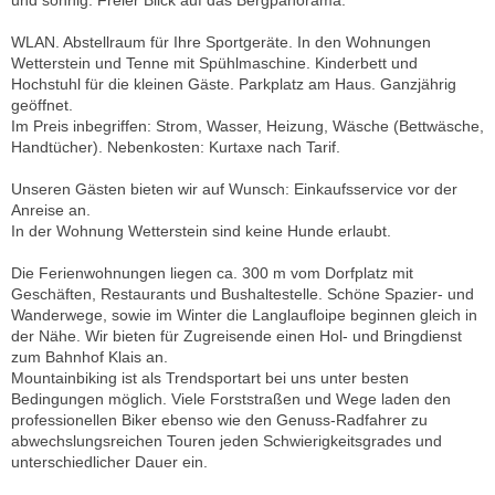
und sonnig. Freier Blick auf das Bergpanorama.
WLAN. Abstellraum für Ihre Sportgeräte. In den Wohnungen
Wetterstein und Tenne mit Spühlmaschine. Kinderbett und
Hochstuhl für die kleinen Gäste. Parkplatz am Haus. Ganzjährig
geöffnet.
Im Preis inbegriffen: Strom, Wasser, Heizung, Wäsche (Bettwäsche,
Handtücher). Nebenkosten: Kurtaxe nach Tarif.
Unseren Gästen bieten wir auf Wunsch: Einkaufsservice vor der
Anreise an.
In der Wohnung Wetterstein sind keine Hunde erlaubt.
Die Ferienwohnungen liegen ca. 300 m vom Dorfplatz mit
Geschäften, Restaurants und Bushaltestelle. Schöne Spazier- und
Wanderwege, sowie im Winter die Langlaufloipe beginnen gleich in
der Nähe. Wir bieten für Zugreisende einen Hol- und Bringdienst
zum Bahnhof Klais an.
Mountainbiking ist als Trendsportart bei uns unter besten
Bedingungen möglich. Viele Forststraßen und Wege laden den
professionellen Biker ebenso wie den Genuss-Radfahrer zu
abwechslungsreichen Touren jeden Schwierigkeitsgrades und
unterschiedlicher Dauer ein.