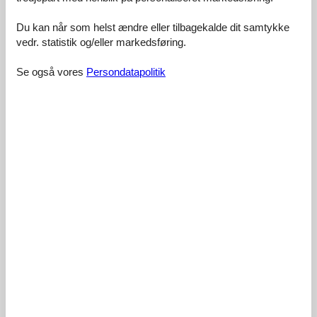
Vores gæsteanmeldelser
Eksterne anmeldelser
Du kan når som helst ændre eller tilbagekalde dit samtykke
4,4
vedr. statistik og/eller markedsføring.
Se også vores
Persondatapolitik
Rengøring:
4,2
Beliggenhed:
4,5
Generelt:
4,7
Værelse:
4,4
Service på stedet:
4,7
Værdi for pengene:
4,2
5 eksterne anmeldelser
4,6
august 2025
Rengøring:
4
Beliggenhed:
5
Generelt:
5
Værelse:
4
Service på stedet:
5
Værdi for pengene:
5