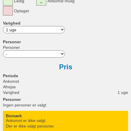
Ledig
Ankomst mulig
Optaget
Varighed
Personer
Personer
Pris
Periode
Ankomst
Afrejse
Varighed
1 uge
Personer
Ingen personer er valgt
Bemærk
Ankomst er ikke valgt.
Der er ikke valgt personer.