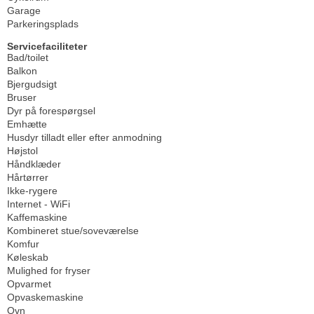
Garage
Parkeringsplads
Servicefaciliteter
Bad/toilet
Balkon
Bjergudsigt
Bruser
Dyr på forespørgsel
Emhætte
Husdyr tilladt eller efter anmodning
Højstol
Håndklæder
Hårtørrer
Ikke-rygere
Internet - WiFi
Kaffemaskine
Kombineret stue/soveværelse
Komfur
Køleskab
Mulighed for fryser
Opvarmet
Opvaskemaskine
Ovn