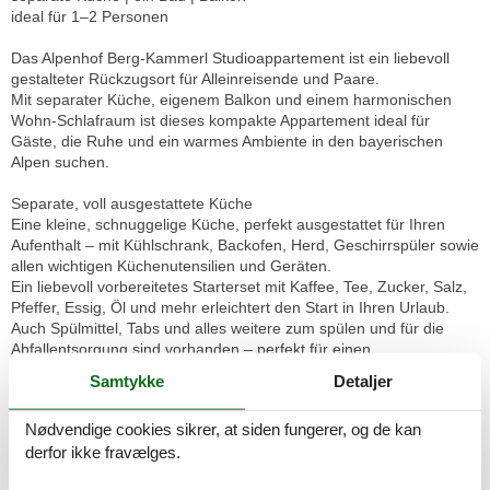
ideal für 1–2 Personen
Das Alpenhof Berg-Kammerl Studioappartement ist ein liebevoll
gestalteter Rückzugsort für Alleinreisende und Paare.
Mit separater Küche, eigenem Balkon und einem harmonischen
Wohn-Schlafraum ist dieses kompakte Appartement ideal für
Gäste, die Ruhe und ein warmes Ambiente in den bayerischen
Alpen suchen.
Separate, voll ausgestattete Küche
Eine kleine, schnuggelige Küche, perfekt ausgestattet für Ihren
Aufenthalt – mit Kühlschrank, Backofen, Herd, Geschirrspüler sowie
allen wichtigen Küchenutensilien und Geräten.
Ein liebevoll vorbereitetes Starterset mit Kaffee, Tee, Zucker, Salz,
Pfeffer, Essig, Öl und mehr erleichtert den Start in Ihren Urlaub.
Auch Spülmittel, Tabs und alles weitere zum spülen und für die
Abfallentsorgung sind vorhanden – perfekt für einen
unkomplizierten Aufenthalt.
Samtykke
Detaljer
Wohnen, Essen & Schlafen in einem harmonischen Raum
Nødvendige cookies sikrer, at siden fungerer, og de kan
Der Wohn-Schlafbereich verfügt über ein großzügiges King-Size-
derfor ikke fravælges.
Bett (2 × 2 m) mit zwei unterschiedlich großen Kissen für Ihren
individuellen Schlafkomfort. Das Bett ist mit frisch gebügelte