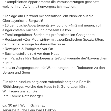
unkomplizierten Appartements die Voraussetzungen geschafft,
welche Ihren Aufenthalt unvergesslich machen:
• Toplage am Dorfrand mit sensationellem Ausblick auf die
Oberbayerische Bergwelt!
• 10 gemütliche Appartements zw. 30 und 74m2 mit neuen, voll
eingerichteten Küchen und grossem Balkon
• Familiengeführter Betrieb mit professionellen Gastgebern
• Restaurant «Zur Moarwirtin» mit alpenländischen Spezialitäten,
gemütliche, sonnige Restaurantterrasse
• Rezeption & Parkplätze vor Ort.
• Bushaltestelle direkt vor dem Haus
• ein Paradies für?Naturbegeisterte?und Freunde der?bayerischen
Kultur
• idealer Ausgangspunkt für Wanderungen und Radtouren zu den
Bergen und Seen
Für einen rundum sorglosen Aufenthalt sorgt die Familie
Röthlisberger, welche das Haus in 5. Generation führt!
Wir freuen uns auf Sie!
Ihre Familie Röthlisberger
ca. 30 m² | Wohn-Schlafraum
separate Küche | ein Bad | Balkon