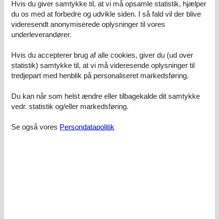
Wäsche bezogen.
Hvis du giver samtykke til, at vi må opsamle statistik, hjælper
du os med at forbedre og udvikle siden. I så fald vil der blive
Ein Esstisch mit Eckbank oder gemütlichen Sesseln lädt zum
videresendt anonymiserede oplysninger til vores
Verweilen ein.
underleverandører.
Hochwertige Einbaumöbel schaffen viel Stauraum und eine ruhige,
klare Atmosphäre.
Hvis du accepterer brug af alle cookies, giver du (ud over
statistik) samtykke til, at vi må videresende oplysninger til
Zur Ausstattung gehören:
tredjepart med henblik på personaliseret markedsføring.
• TV mit Kabelanschluss, USB & HDMI
• ein zusätzliches Streaming-Angebot
Du kan når som helst ændre eller tilbagekalde dit samtykke
• kostenfreies WLAN im gesamten Haus
vedr. statistik og/eller markedsføring.
• eine Bluetooth Musikbox
• Infomaterial der Alpenwelt Karwendel z.B. Wander-, Rad- und
Se også vores
Persondatapolitik
Freizeittipps und das Veranstaltungsprogramm
Badezimmer mit Tageslicht
Das Bad verfügt über den üblichen Standard, eine Dusche und hat
ein Fenster, das für angenehmes Tageslicht und frische Luft sorgt.
Hochwertige Pflegeprodukte von Déesse of Switzerland – Seife und
Duschgel – schenken Ihnen einen kleinen Wellnessmoment.
Hand- und Duschtücher liegen im Bad für Sie bereit.
Balkon mit Berg- oder Dorfblick