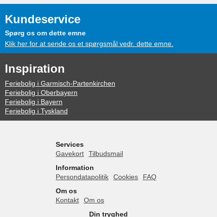
Kundeservice
Spørg os om dette emne
Klik her for at sende os et spørgsmål vedr. dette emne.
Inspiration
Feriebolig i Garmisch-Partenkirchen
Feriebolig i Oberbayern
Feriebolig i Bayern
Feriebolig i Tyskland
Services
Gavekort
Tilbudsmail
Information
Persondatapolitik
Cookies
FAQ
Om os
Kontakt
Om os
Din tryghed