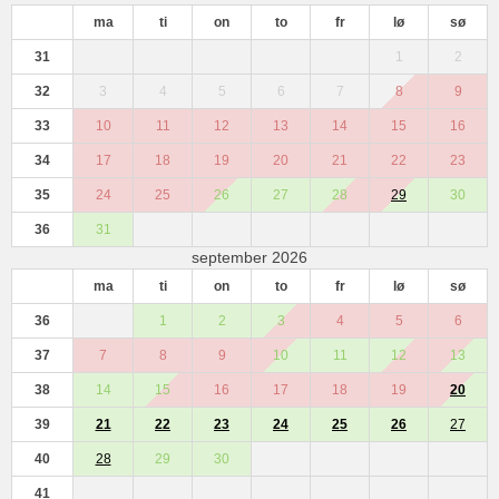
ma
ti
on
to
fr
lø
sø
31
1
2
32
3
4
5
6
7
8
9
33
10
11
12
13
14
15
16
34
17
18
19
20
21
22
23
35
24
25
26
27
28
29
30
36
31
september 2026
ma
ti
on
to
fr
lø
sø
36
1
2
3
4
5
6
37
7
8
9
10
11
12
13
38
14
15
16
17
18
19
20
39
21
22
23
24
25
26
27
40
28
29
30
41