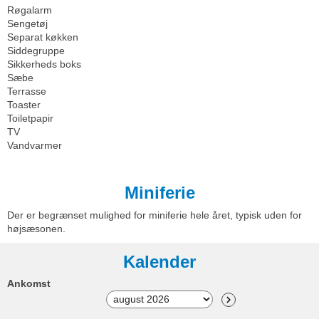
Røgalarm
Sengetøj
Separat køkken
Siddegruppe
Sikkerheds boks
Sæbe
Terrasse
Toaster
Toiletpapir
TV
Vandvarmer
Miniferie
Der er begrænset mulighed for miniferie hele året, typisk uden for
højsæsonen.
Kalender
Ankomst