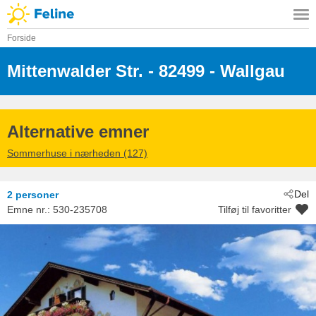
Forside
Mittenwalder Str.
 - 82499
 - Wallgau
Alternative emner
Sommerhuse i nærheden (127)
Del
2 personer
Emne nr.:
530-235708
Tilføj til favoritter