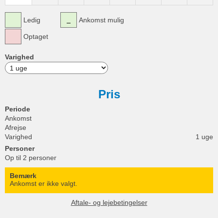
Ledig
Ankomst mulig
Optaget
Varighed
Pris
Periode
Ankomst
Afrejse
Varighed
1 uge
Personer
Op til 2 personer
Bemærk
Ankomst er ikke valgt.
Aftale- og lejebetingelser