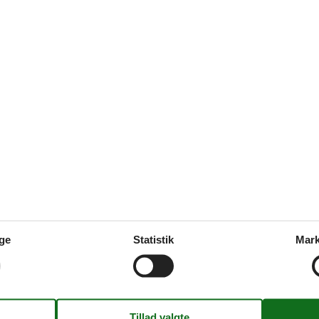
4,2
Rengøring:
5
Beliggenhed:
3
Gene
Service på stedet:
5
Værdi for pengene:
4
Generel:
Abwicklung und Organisation war sehr gut ! Die Fewo
Die Ausstattung war hervorragend, es fehlte wirklich 
Faciliteter
Servicefaciliteter
Bad/toilet
Balkon
Bjergudsigt
61 m²
Brandslukker
Bruser
CD afspiller
ge
Statistik
Mark
Emhætte
Højstol
Håndklæder
Hårtørrer
Ikke-rygere
Internet - WiFi