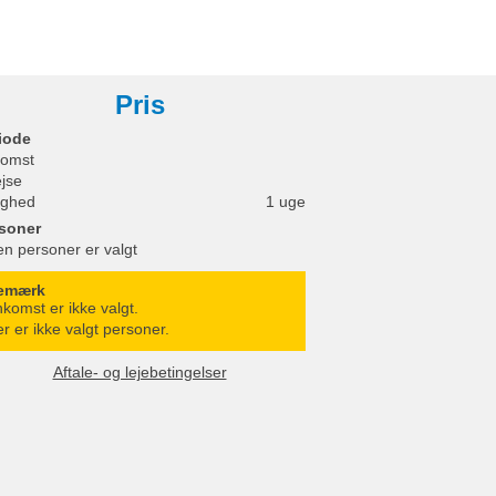
Pris
iode
omst
ejse
ighed
1 uge
soner
en personer er valgt
emærk
komst er ikke valgt.
r er ikke valgt personer.
Aftale- og lejebetingelser