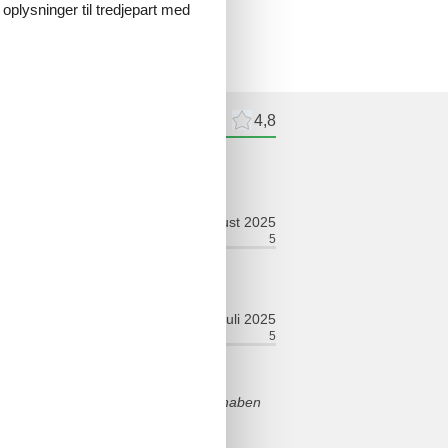
 oplysninger til tredjepart med
meldelser
Eksterne anmeldelser
4,8
ldelser
august 2025
relt:
5
Værelse:
5
juli 2025
relt:
5
Værelse:
5
an benötigt. Eine Prima Lage. Wir haben