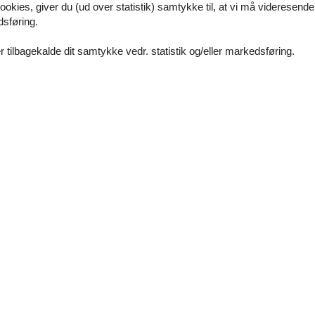
ookies, giver du (ud over statistik) samtykke til, at vi må videresende
t, der Aufenthaltsdauer und dem Weg der Buchung.
dsføring.
zum garantiert günstigsten Preis.
 tilbagekalde dit samtykke vedr. statistik og/eller markedsføring.
bereits ab dem 4 Urlaubstag.
Vores gæstean
3 eksterne anme
5,0
Rengøring:
5
Beliggenhed:
5
Gene
5,0
Service på stedet:
5
Værdi for pengene:
5
4,4
5,0
5,0
Rengøring:
5
Beliggenhed:
5
Gene
4,7
Service på stedet:
5
Værdi for pengene:
5
5,0
Generel:
4,7
Eine sehr schöne, saubere Wohnung mit allem was m
uns sehr wohl gefühlt.