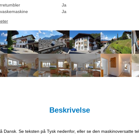
rretumbler
Ja
vaskemaskine
Ja
teter
Beskrivelse
på Dansk. Se teksten på Tysk nedenfor, eller se den maskinoversatte t