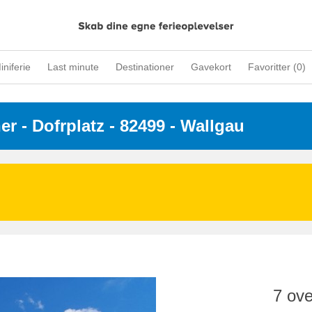
iniferie
Last minute
Destinationer
Gavekort
Favoritter (
0
)
ner
 - 
Dofrplatz
 - 82499
 - Wallgau
7 ove