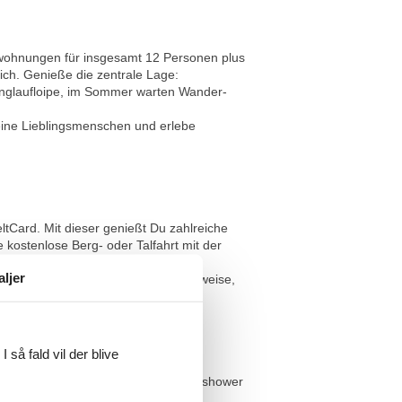
enwohnungen für insgesamt 12 Personen plus
ich. Genieße die zentrale Lage:
Langlaufloipe, im Sommer warten Wander-
Deine Lieblingsmenschen und erlebe
tCard. Mit dieser genießt Du zahlreiche
 kostenlose Berg- oder Talfahrt mit der
aljer
rün & Wallgau. Erhalte aktuelle Hinweise,
 perfekter Urlaubsbegleiter! Unsere
 så fald vil der blive
ett. Geräumiger Wohnraum mit
, Dusche mit tiefem Einstieg, Rainshower