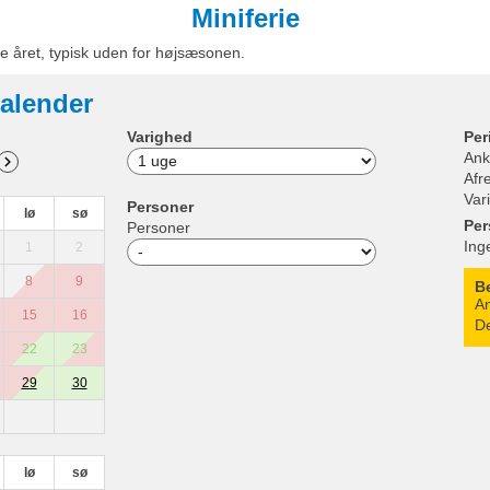
Miniferie
e året, typisk uden for højsæsonen.
alender
Varighed
Per
Ank
Afr
Var
Personer
lø
sø
Per
Personer
Ing
1
2
8
9
B
An
15
16
De
22
23
29
30
lø
sø