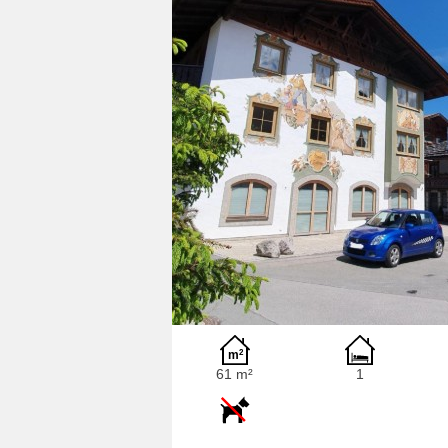
61 m²
1