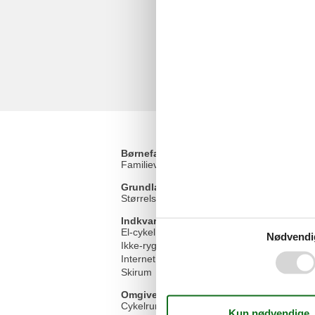
Børnefaciliteter
Familievenlig
Grundlæggende faciliteter
Størrelse
Indkvartering Faciliteter
El-cykel ladestation
Nødvendi
Ikke-ryger hus
Internet i det offentlige område
Skirum
Omgivende faciliteter
Cykelrum