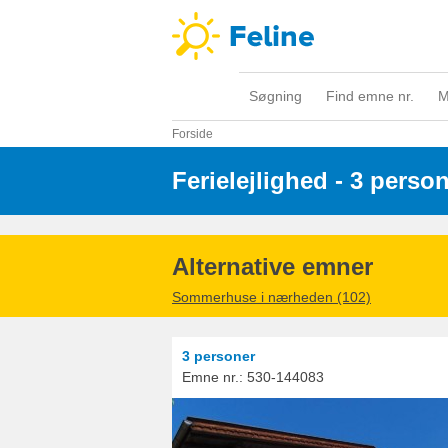
Søgning
Find emne nr.
M
Forside
Ferielejlighed - 3 perso
Alternative emner
Sommerhuse i nærheden (102)
3 personer
Emne nr.:
530-144083