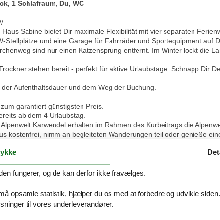
ick, 1 Schlafraum, Du, WC
/
 Haus Sabine bietet Dir maximale Flexibilität mit vier separaten Feri
KW-Stellplätze und eine Garage für Fahrräder und Sportequipment auf D
ärchenweg sind nur einen Katzensprung entfernt. Im Winter lockt die 
rockner stehen bereit - perfekt für aktive Urlaubstage. Schnapp Dir 
t, der Aufenthaltsdauer und dem Weg der Buchung.
zum garantiert günstigsten Preis.
bereits ab dem 4 Urlaubstag.
Alpenwelt Karwendel erhalten im Rahmen des Kurbeitrags die Alpenwel
us kostenfrei, nimm an begleiteten Wanderungen teil oder genieße eine
ykke
Det
ostenlosen App! Finde Hütten, Restaurants und Events in Mittenwald, K
erkunft per Gastgeber-ID. Jetzt für Android & Apple downloaden - Dein
den fungerer, og de kan derfor ikke fravælges.
ger Wohnbereich //
 må opsamle statistik, hjælper du os med at forbedre og udvikle siden. I
ater, vollausgestatteter Küche und ruhigem Schlafzimmer mit Doppelb
ninger til vores underleverandører.
ng, Esstisch und Eckbank. Modernes Badezimmer mit WC, Waschbecken