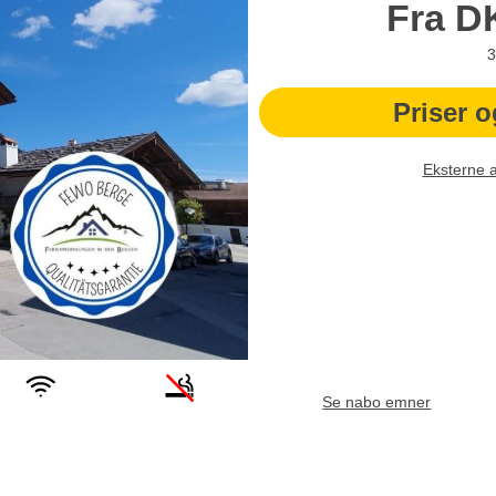
Fra
D
3
Priser o
Eksterne 
Se nabo emner