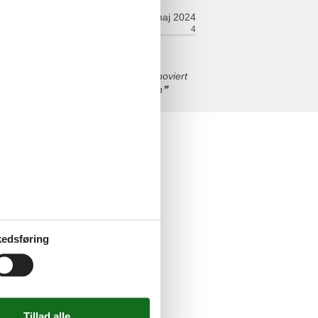
maj 2024
relt:
5
Værelse:
4
 war sehr schön und hochwertig renoviert
nichts Wir waren rundherum zufrieden
edsføring