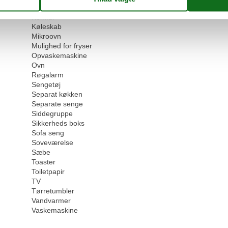
Kaffemaskine
Komfur
Køleskab
Mikroovn
Mulighed for fryser
Opvaskemaskine
Ovn
Røgalarm
Sengetøj
Separat køkken
Separate senge
Siddegruppe
Sikkerheds boks
Sofa seng
Soveværelse
Sæbe
Toaster
Toiletpapir
TV
Tørretumbler
Vandvarmer
Vaskemaskine