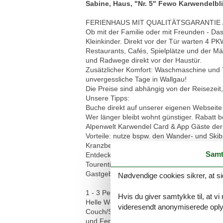
Sabine, Haus, "Nr. 5" Fewo Karwendelbl
FERIENHAUS MIT QUALITÄTSGARANTIE /
Ob mit der Familie oder mit Freunden - Das
Kleinkinder. Direkt vor der Tür warten 4 P
Restaurants, Cafés, Spielplätze und der M
und Radwege direkt vor der Haustür.
Zusätzlicher Komfort: Waschmaschine und T
unvergessliche Tage in Wallgau!
Die Preise sind abhängig von der Reisezei
Unsere Tipps:
Buche direkt auf unserer eigenen Webseite 
Wer länger bleibt wohnt günstiger. Rabatt 
Alpenwelt Karwendel Card & App Gäste der 
Vorteile: nutze bspw. den Wander- und Skib
Kranzberg-Sesselbahn.
Samt
Entdecke die Alpenwelt Karwendel mit der k
Tourentipps & exklusive Infos zu Deiner Unt
Gastgeber ID in der App lautet: M05165
Nødvendige cookies sikrer, at si
1 - 3 Personen + Baby // 61 m² // großzügi
Hvis du giver samtykke til, at vi
Helle Wohnung im zweiten Stock mit separ
videresendt anonymiserede oplys
Couch/Schlafcouch, Smart-TV, Balkonzuga
und Fenster.