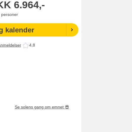
KK
6.964,-
personer
g kalender
anmeldelser
4,8
Se solens gang om emnet
😎