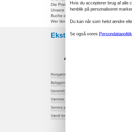
Hvis du accepterer brug af alle c
Die Preise sind abhängig von der Reisezei
henblik på personaliseret marke
Unsere Tipps:
Buche direkt auf unserer eigenen Webseite 
Du kan når som helst ændre eller
Wer länger bleibt wohnt günstiger. Rabatt 
Eksterne anmeldelser
Se også vores
Persondatapolitik
4,8
Rengøring:
Beliggenhed:
Generelt:
Værelse:
Service på stedet:
Værdi for pengene: