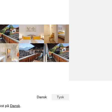
Dansk
Tysk
ekst på
Dansk
.