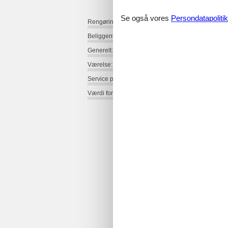
Se også vores
Persondatapolitik
Rengøring:
Beliggenhed:
Generelt:
Værelse:
Service på stedet:
Værdi for pengene: