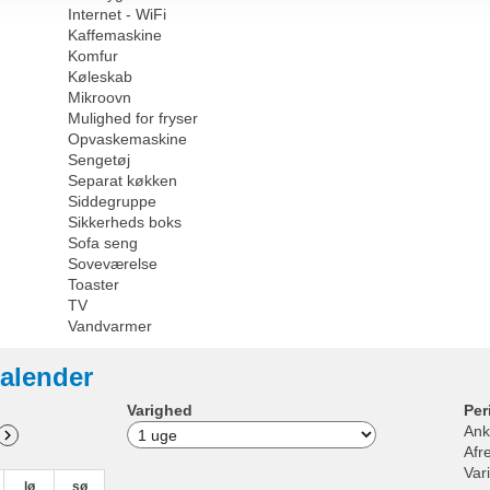
Internet - WiFi
Kaffemaskine
Komfur
Køleskab
Mikroovn
Mulighed for fryser
Opvaskemaskine
Sengetøj
Separat køkken
Siddegruppe
Sikkerheds boks
Sofa seng
Soveværelse
Toaster
TV
Vandvarmer
alender
Varighed
Per
Ank
Afr
Var
lø
sø