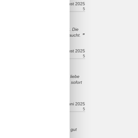
august 2025
relt:
5
Værelse:
5
 haben uns sehr willkommen gefühlt. Die
en angenehmen Urlaubsaufenthalt braucht.
august 2025
relt:
5
Værelse:
5
 alles drinnen ist sehr sauber. Ganz liebe
wieder kommen. Vom Haus kann mann sofort
juni 2025
relt:
5
Værelse:
5
tet. Betten sind bequem, lässt sich gut