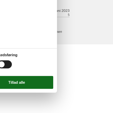
juni 2023
relt:
5
Værelse:
5
wir haben uns sehr wohl gefühlt,kommen
edsføring