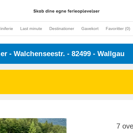
iniferie
Last minute
Destinationer
Gavekort
Favoritter (
0
)
ner
 - 
Walchenseestr.
 - 82499
 - Wallgau
7 ove