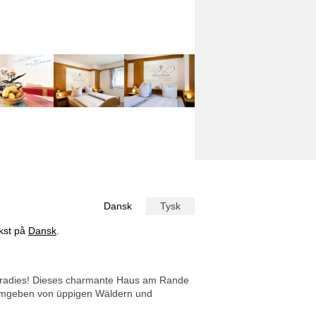
Dansk
Tysk
ekst på
Dansk
.
rparadies! Dieses charmante Haus am Rande
 Umgeben von üppigen Wäldern und