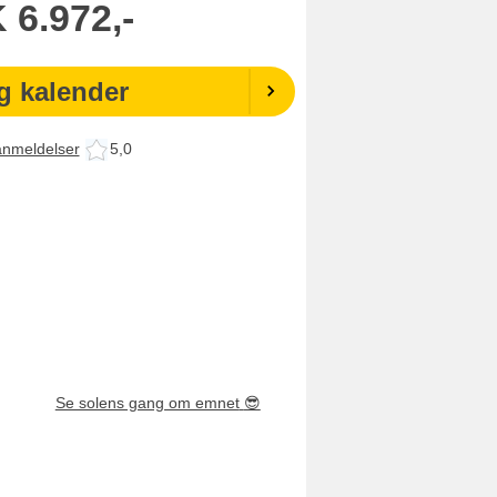
K
6.972,-
g kalender
anmeldelser
5,0
Se solens gang om emnet
😎