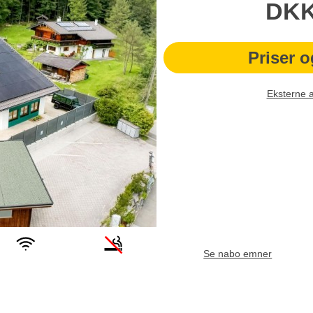
DK
Priser o
Eksterne 
Se nabo emner