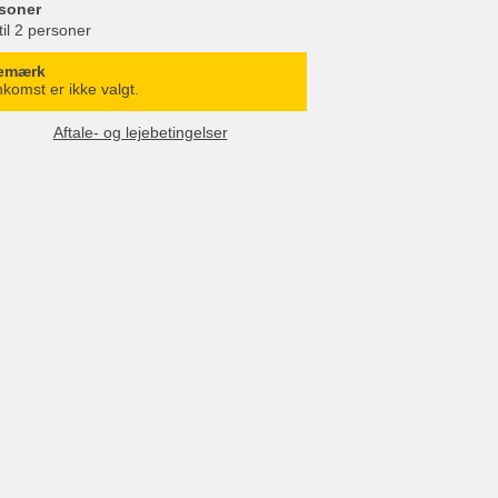
soner
til 2 personer
emærk
komst er ikke valgt.
Aftale- og lejebetingelser