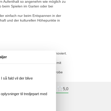
rem Aufenthalt so angenehm wie möglich zu
Ob beim Spielen im Garten oder bei
der einfach nur beim Entspannen in der
aft und der kulturellen Höhepunkte in
1. OG wurde erst für Sie extra renoviert.
aljer
2 Personen und besteht aus einer
ppe, gemütlichen Couch, Sat-LCD-TV mit
nd Spiegel. Bad mit Dusche/WC,
pads/Ohrenstäbchen. Flur mit Garderobe
ute vom Haus entfernt.
 så fald vil der blive
meldelser
Eksterne anmeldelser
5,0
 oplysninger til tredjepart med
ldelser