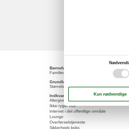
Nødvendi
Børnefaciliteter
Familievenlig
Grundlæggende faciliteter
Størrelse
Indkvartering Faciliteter
Allergivenlig
Ikke-ryger hus
Internet i det offentlige område
Lounge
Overførselstjeneste
Sikkerheds boks