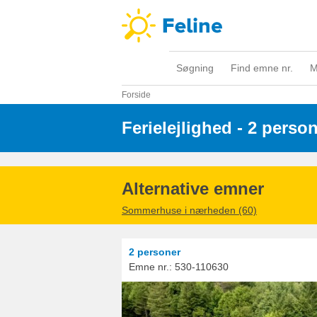
Søgning
Find emne nr.
M
Forside
Ferielejlighed - 2 perso
Alternative emner
Sommerhuse i nærheden (60)
2 personer
Emne nr.:
530-110630