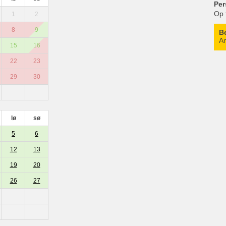
Per
Op 
1
2
8
9
B
An
15
16
22
23
29
30
lø
sø
5
6
12
13
19
20
26
27