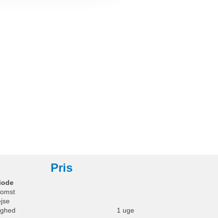
Pris
iode
omst
ejse
ighed
1 uge