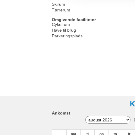
Skirum
Tørrerum
Omgivende faciliteter
Cykelrum
Have til brug
Parkeringsplads
K
Ankomst
ma
ti
on
to
fr