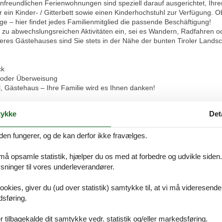
ienfreundlichen Ferienwohnungen sind speziell darauf ausgerichtet, Ih
wir ein Kinder- / Gitterbett sowie einen Kinderhochstuhl zur Verfügung. 
 – hier findet jedes Familienmitglied die passende Beschäftigung!
zu abwechslungsreichen Aktivitäten ein, sei es Wandern, Radfahren o
es Gästehauses sind Sie stets in der Nähe der bunten Tiroler Landsch
ck
g oder Überweisung
l, Gästehaus – Ihre Familie wird es Ihnen danken!
er-Ferienwohnung Wetterstein*** Unsere gemütliche, 40 qm-Wohnung im 
ykke
Det
onnigem Westbalkon mit Balkonmöbel genießen. Sie bietet Platz für 
 inkl. Geschirrspüler und Mikrowelle mit Backofen, einer Eckbankgru
gemütliches Schlafzimmer mit Doppelbett, großem Schrank mit Safe u
den fungerer, og de kan derfor ikke fravælges.
r, Deo/Duschbad für Mann und Frau, Shampoo und Sonnenmilch, Watte
ettwäsche, Endreinigung uvm. Excl. Kurtaxe. Bushaltestelle ist 1 Min
 må opsamle statistik, hjælper du os med at forbedre og udvikle siden. I
ninger til vores underleverandører.
Vores gæstean
ookies, giver du (ud over statistik) samtykke til, at vi må videresende
dsføring.
4 eksterne anme
 tilbagekalde dit samtykke vedr. statistik og/eller markedsføring.