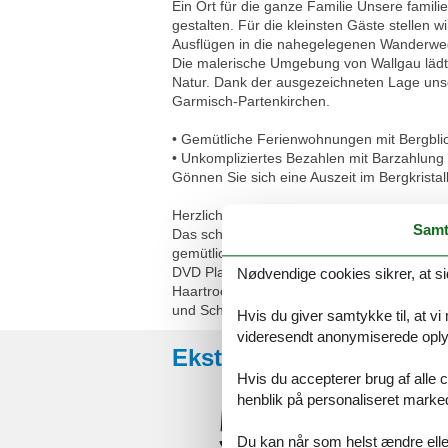
Ein Ort für die ganze Familie Unsere famil
gestalten. Für die kleinsten Gäste stellen 
Ausflügen in die nahegelegenen Wanderwege
Die malerische Umgebung von Wallgau lädt 
Natur. Dank der ausgezeichneten Lage unser
Garmisch-Partenkirchen.
• Gemütliche Ferienwohnungen mit Bergbli
• Unkompliziertes Bezahlen mit Barzahlun
Gönnen Sie sich eine Auszeit im Bergkristal
Herzlich Willkommen in unserer Nichtrauch
Samt
Das schöne Bergpanorama können Sie vom s
gemütlichen, vollausgestatteten Wohnküche
DVD Player und Stereoanlage. Separates, 
Nødvendige cookies sikrer, at si
Haartrockner, Handtücher, Toilettenpapie
und Schuhablage. Incl. WLAN, Handtücher, B
Hvis du giver samtykke til, at vi
videresendt anonymiserede oplys
Eksterne anmeldelser
Hvis du accepterer brug af alle c
henblik på personaliseret marke
5,0
Du kan når som helst ændre eller