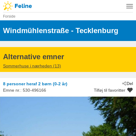
Forside
Windmühlenstraße
 - Tecklenburg
 - 49545
Alternative emner
Sommerhuse i nærheden (13)
Del
8 personer
heraf 2 børn (0-2 år)
Emne nr.:
530-496166
Tilføj til favoritter