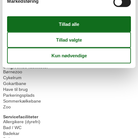
Markedsføring
Allergivenlig
BBQ
Båd/udlejning
Cykelvenlig
Ikke-ryger hus
Internet i det offentlige område
Rygeområde
Svømmepøl
Vandrer venlig
Vedvarende energi
Omgivende faciliteter
Børnezoo
Cykelrum
Gokartbane
Have til brug
Parkeringsplads
Sommerkælkebane
Zoo
Servicefaciliteter
Allergikere (dyrefri)
Bad / WC
Badekar