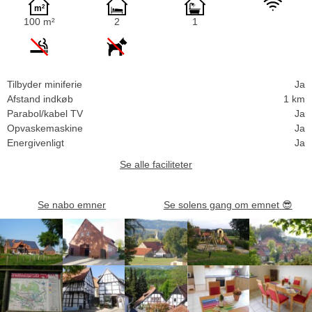
100 m²
2
1
Tilbyder miniferie
Ja
Afstand indkøb
1 km
Parabol/kabel TV
Ja
Opvaskemaskine
Ja
Energivenligt
Ja
Se alle faciliteter
Se nabo emner
Se solens gang om emnet
😎