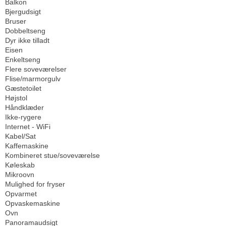
Balkon
Bjergudsigt
Bruser
Dobbeltseng
Dyr ikke tilladt
Eisen
Enkeltseng
Flere soveværelser
Flise/marmorgulv
Gæstetoilet
Højstol
Håndklæder
Ikke-rygere
Internet - WiFi
Kabel/Sat
Kaffemaskine
Kombineret stue/soveværelse
Køleskab
Mikroovn
Mulighed for fryser
Opvarmet
Opvaskemaskine
Ovn
Panoramaudsigt