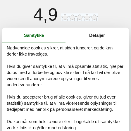
4,9
Faciliteter:
4,7
Samtykke
Detaljer
Rengøring:
5,0
Nødvendige cookies sikrer, at siden fungerer, og de kan
Komfort:
5,0
derfor ikke fravælges.
Venlighed:
5,0
Beliggenhed:
4,9
Hvis du giver samtykke til, at vi må opsamle statistik, hjælper
du os med at forbedre og udvikle siden. I så fald vil der blive
Generelt:
5,0
videresendt anonymiserede oplysninger til vores
Værelse:
5,0
underleverandører.
Service på stedet:
5,0
Hvis du accepterer brug af alle cookies, giver du (ud over
Værdi for pengene:
4,7
statistik) samtykke til, at vi må videresende oplysninger til
tredjepart med henblik på personaliseret markedsføring.
2 eksterne anmeldelser
Du kan når som helst ændre eller tilbagekalde dit samtykke
5,0
oktober 2021
vedr. statistik og/eller markedsføring.
Faciliteter:
5
Rengøring:
5
Komfort:
5