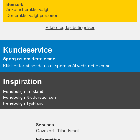
Bemærk
Ankomst er ikke valgt.
Der er ikke valgt personer.
Aftale- og lejebetingelser
Kundeservice
Spørg os om dette emne
Klik her for at sende os et spørgsmål vedr. dette emne.
Inspiration
Feriebolig i Emsland
Feriebolig i Niedersachsen
Feriebolig i Tyskland
Services
Gavekort
Tilbudsmail
Information