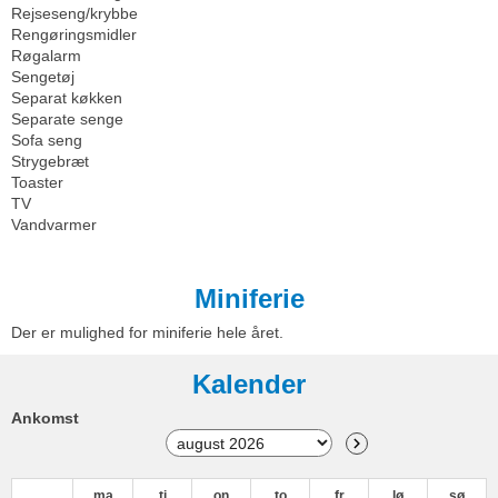
Rejseseng/krybbe
Rengøringsmidler
Røgalarm
Sengetøj
Separat køkken
Separate senge
Sofa seng
Strygebræt
Toaster
TV
Vandvarmer
Miniferie
Der er mulighed for miniferie hele året.
Kalender
Ankomst
ma
ti
on
to
fr
lø
sø