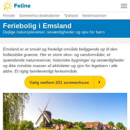
Forside
Sommerhus destinationer
Tyskland
Niedersachsen
Feriebolig i Emsland
Dejlige naturoplevelser, seværdigheder og sjov for børn
Emsland er et smukt og fredeligt område beliggende op til den
hollandske grænse. Her er store skov- og vandområder, et
spændende naturreservat, historiske bygninger og seværdigheder
og ikke mindste masser af aktiviteter og sjov for legebørn i alle
aldre. Et rigtig familievenligt ferieområde.
Vælg mellem 231 sommerhuse