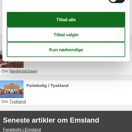
børnene på temalegepladsen.
Vælg mellem 231 sommerhuse
Andre artikler
Feriebolig i Niedersachsen
Om
Niedersachsen
Feriebolig i Tyskland
Om
Tyskland
Seneste artikler om Emsland
Feriebolig i Emsland