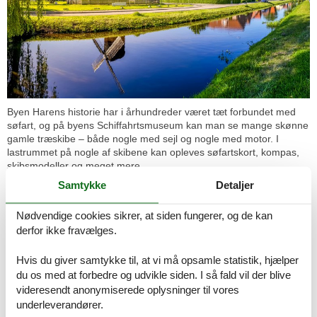
Byen Harens historie har i århundreder været tæt forbundet med
søfart, og på byens Schiffahrtsmuseum kan man se mange skønne
gamle træskibe – både nogle med sejl og nogle med motor. I
lastrummet på nogle af skibene kan opleves søfartskort, kompas,
skibsmodeller og meget mere.
Samtykke
Detaljer
Ved siden af Søfartsmuseet ligger Møllemuseet. Den smukt
renoverede mølle er fuldt funktionsdygtig, og ud over selve møllen
Nødvendige cookies sikrer, at siden fungerer, og de kan
kan man her besøge flere hundrede år gamle bygninger som et
møllehus, et bageri og en vognremise med hjulværksted. En
derfor ikke fravælges.
spændende historisk oplevelse, der kan nydes i ro og mag.
Hvis du giver samtykke til, at vi må opsamle statistik, hjælper
Det helt store trækplaster for børnefamilier er det mere end 500 år
du os med at forbedre og udvikle siden. I så fald vil der blive
gamle Schloß Dankern, der er et sandt oplevelses-eldorado. I
videresendt anonymiserede oplysninger til vores
forbindelse med slottet er der mere end 150 forlystelser og
underleverandører.
aktiviteter lige fra et stort indendørs vandland, udendørs pool,