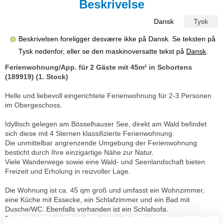
Beskrivelse
Dansk
Tysk
Beskrivelsen foreligger desværre ikke på Dansk. Se teksten på
Tysk nedenfor, eller se den maskinoversatte tekst på
Dansk
.
Ferienwohnung/App. für 2 Gäste mit 45m² in Schortens
(189919) (1. Stock)
Helle und liebevoll eingerichtete Ferienwohnung für 2-3 Personen
im Obergeschoss.
Idyllisch gelegen am Bösselhauser See, direkt am Wald befindet
sich diese mit 4 Sternen klassifizierte Ferienwohnung.
Die unmittelbar angrenzende Umgebung der Ferienwohnung
besticht durch Ihre einzigartige Nähe zur Natur.
Viele Wanderwege sowie eine Wald- und Seenlandschaft bieten
Freizeit und Erholung in reizvoller Lage.
Die Wohnung ist ca. 45 qm groß und umfasst ein Wohnzimmer,
eine Küche mit Essecke, ein Schlafzimmer und ein Bad mit
Dusche/WC. Ebenfalls vorhanden ist ein Schlafsofa.
Bettwäsche und Handtücher sind inklusive , ebenso ein kostenloser