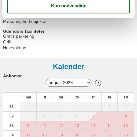
Udendørs
Cykelparkeringsplads
Havestole/liggestole
Parkering ved objektet
Udendørs faciliteter
Gratis parkering
Grill
Have/plæne
Kalender
Ankomst
ma
ti
on
to
fr
lø
sø
31
1
2
32
3
4
5
6
7
8
9
33
10
11
12
13
14
15
16
34
17
18
19
20
21
22
23