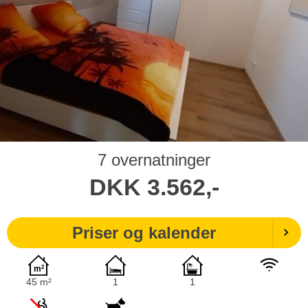
7 overnatninger
DKK
3.562,-
Priser og kalender
45 m²
1
1