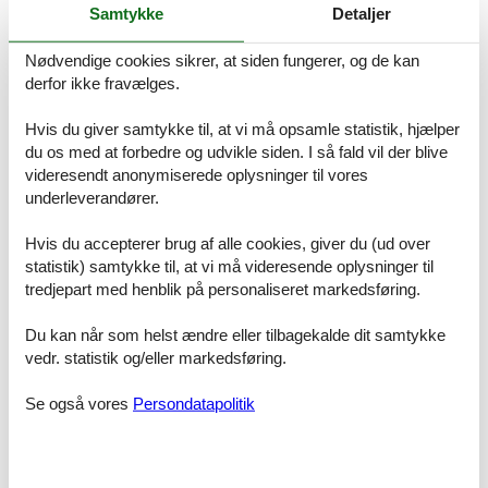
PKW-Stellplatz. Im Aussenbereich steht eine Sitzecke mit Grillplatz
Samtykke
Detaljer
zur Verfügung.
Die Wohnung wurde zusätzlich mit 4 Pfötchen nach der DTV-
Nødvendige cookies sikrer, at siden fungerer, og de kan
Pfötchenklassifizierung ausgezeichnet.
derfor ikke fravælges.
Faciliteter
Hvis du giver samtykke til, at vi må opsamle statistik, hjælper
du os med at forbedre og udvikle siden. I så fald vil der blive
Afstand
videresendt anonymiserede oplysninger til vores
Afstand vandresti/cykelsti 0-100m
underleverandører.
Bæredygtighed
Affaldssortering
Hvis du accepterer brug af alle cookies, giver du (ud over
Bygningen er godt isoleret
statistik) samtykke til, at vi må videresende oplysninger til
Energieffektive LED-lamper (mindst 80 %)
tredjepart med henblik på personaliseret markedsføring.
Intet engangsbestik eller -service
Kun vandbesparende toiletter og brusere
Offentlig transport i gåafstand (mindre end 500m)
Du kan når som helst ændre eller tilbagekalde dit samtykke
vedr. statistik og/eller markedsføring.
Ferie temaer
Cykelvenlig
Se også vores
Persondatapolitik
Vandretur
Generel
Opvarmet