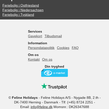
Feriebolig i Ostfriesland
Feriebolig i Niedersachsen
Feriebolig i Tyskland
Services
Gavekort
Tilbudsmail
Information
Persondatapolitik
Cookies
FAQ
Om os
Kontakt
Om os
Din tryghed
©
Feline Holidays
-
Feline Holidays A/S
-
Nygade 8B, 2.th -
DK-7400
Herning
-
Danmark -
Tlf:
(+45) 8724 2251
-
Email:
info@feline.dk
Momsnr.: DK26347688