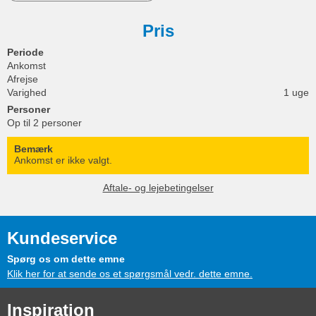
Pris
Periode
Ankomst
Afrejse
Varighed
1 uge
Personer
Op til 2 personer
Bemærk
Ankomst er ikke valgt.
Aftale- og lejebetingelser
Kundeservice
Spørg os om dette emne
Klik her for at sende os et spørgsmål vedr. dette emne.
Inspiration