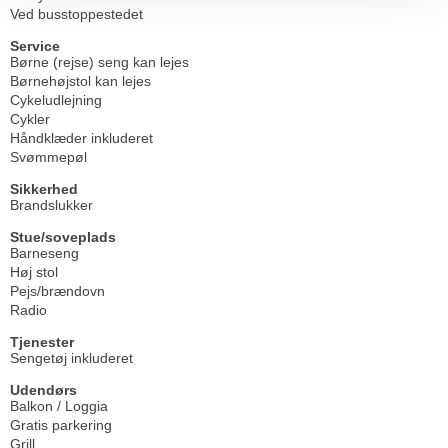
Ved busstoppestedet
Service
Børne (rejse) seng kan lejes
Børnehøjstol kan lejes
Cykeludlejning
Cykler
Håndklæder inkluderet
Svømmepøl
Sikkerhed
Brandslukker
Stue/soveplads
Barneseng
Høj stol
Pejs/brændovn
Radio
Tjenester
Sengetøj inkluderet
Udendørs
Balkon / Loggia
Gratis parkering
Grill