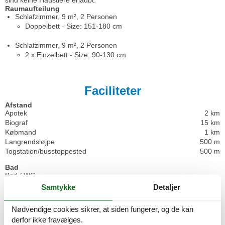
Raumaufteilung
Schlafzimmer, 9 m², 2 Personen
Doppelbett - Size: 151-180 cm
Schlafzimmer, 9 m², 2 Personen
2 x Einzelbett - Size: 90-130 cm
Faciliteter
Afstand
Apotek
2 km
Biograf
15 km
Købmand
1 km
Langrendsløjpe
500 m
Togstation/busstoppested
500 m
Bad
Bad / WC
Bad/toilet
Samtykke
Detaljer
Barrierefri bruser
Bruser
Nødvendige cookies sikrer, at siden fungerer, og de kan
Ekstra badeværelse
derfor ikke fravælges.
Gæstetoilet