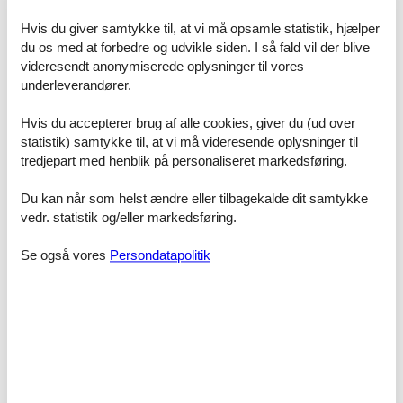
Hårtørrer
Hvis du giver samtykke til, at vi må opsamle statistik, hjælper
Beliggenhed
du os med at forbedre og udvikle siden. I så fald vil der blive
Bergnah
videresendt anonymiserede oplysninger til vores
Gammel by
underleverandører.
I udkanten af skoven
Rolig beliggenhed
Hvis du accepterer brug af alle cookies, giver du (ud over
Stueetage
statistik) samtykke til, at vi må videresende oplysninger til
Tæt på skiløjpe
Udkant
tredjepart med henblik på personaliseret markedsføring.
Bo & Sove
Du kan når som helst ændre eller tilbagekalde dit samtykke
CD afspiller
vedr. statistik og/eller markedsføring.
DVD
Fliser
Garderobe
Se også vores
Persondatapolitik
Komfur
Laminat
Lænestol
Planteskole
Radio/mp3
SAT-flad-tv
Sat-TV
Sofa