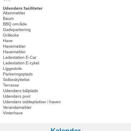
Udendørs faciliteter
Altanmøbler
Baum
BBQ område
Gadeparkering
Grillecke
Have
Havemøbler
Havemøbler
Ladestation E-Car
Ladestation E-cykel
Liggestole
Parkeringsplads
Solbeskyttelse
Terrasse
Udendørs bålplads
Udendørs pool
Udendørs siddepladser i haven
Verandamøbler
Vinterhave
Kalender