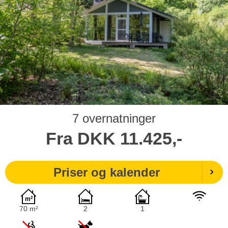
7 overnatninger
Fra
DKK
11.425,-
Priser og kalender
70 m²
2
1