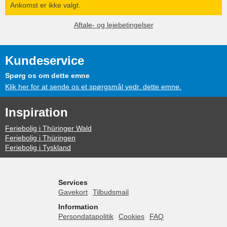
Ankomst er ikke valgt.
Aftale- og lejebetingelser
Kundeservice
Spørg os om dette emne
Klik her for at sende os et spørgsmål vedr. dette emne.
Inspiration
Feriebolig i Thüringer Wald
Feriebolig i Thüringen
Feriebolig i Tyskland
Services
Gavekort
Tilbudsmail
Information
Persondatapolitik
Cookies
FAQ