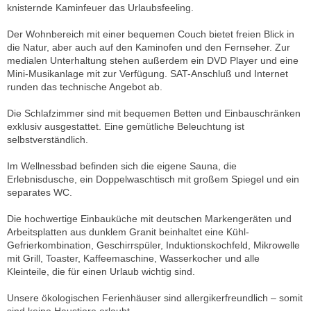
knisternde Kaminfeuer das Urlaubsfeeling.
Der Wohnbereich mit einer bequemen Couch bietet freien Blick in
die Natur, aber auch auf den Kaminofen und den Fernseher. Zur
medialen Unterhaltung stehen außerdem ein DVD Player und eine
Mini-Musikanlage mit zur Verfügung. SAT-Anschluß und Internet
runden das technische Angebot ab.
Die Schlafzimmer sind mit bequemen Betten und Einbauschränken
exklusiv ausgestattet. Eine gemütliche Beleuchtung ist
selbstverständlich.
Im Wellnessbad befinden sich die eigene Sauna, die
Erlebnisdusche, ein Doppelwaschtisch mit großem Spiegel und ein
separates WC.
Die hochwertige Einbauküche mit deutschen Markengeräten und
Arbeitsplatten aus dunklem Granit beinhaltet eine Kühl-
Gefrierkombination, Geschirrspüler, Induktionskochfeld, Mikrowelle
mit Grill, Toaster, Kaffeemaschine, Wasserkocher und alle
Kleinteile, die für einen Urlaub wichtig sind.
Unsere ökologischen Ferienhäuser sind allergikerfreundlich – somit
sind keine Haustiere erlaubt.