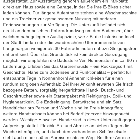
ausgestattet. Zur Ausstattung gehören außerdem ein Parkplatz
direkt am Haus sowie eine Garage, in der Sie Ihre E-Bikes sicher
laden können. Für längere Aufenthalte stehen eine Waschmaschine
und ein Trockner zur gemeinsamen Nutzung mit anderen
Ferienwohnungen zur Verfügung. Die Unterkunft befindet sich
direkt an dem beliebten Fahrradrundweg um den Bodensee, über
welchen nahegelegene Ausflugsziele, wie z.B. die historische Insel
der Stadt Lindau oder die wunderschöne Uferpromenade von
Langenargen weniger als 30 Fahrradminuten nahezu Steigungsfrei
entfernt sind. Über das Grundstück ist kein direkter Seezugang
möglich, wir empfehlen die Badestelle 'Am Nonnenstein' in ca. 80 m
Entfernung. Erleben Sie das Gärtnerhäusle – ein Rückzugsort mit
Geschichte, Nähe zum Bodensee und Funktionalität – perfekt für
entspannte Tage in Nonnenhorn! Annehmlichkeiten für einen
rundum sorglosen Aufenthalt: Bei Ihrer Ankunft erwarten Sie frisch
bezogene Betten, sorgfältig hergerichtete Hand-, Dusch- und
Geschirrtücher sowie ein Starterpaket mit Reinigungs-, Spül- und
Hygieneartikeln. Die Endreinigung, Bettwäsche und ein Satz
Handtücher pro Person und Woche sind im Preis inbegriffen;
weitere Handtuchsets können bei Bedarf jederzeit hinzugebucht
werden. Wichtige Hinweise: Hunde sind in dieser Unterkunft gegen
Aufpreis gestattet. Flexible An- und Abreise an sieben Tagen die
Woche ist möglich, und durch den vorhandenen Schlüsselsafe
steht auch einer späten Anreise nichts im Weg. Bei Ihrer Anreise