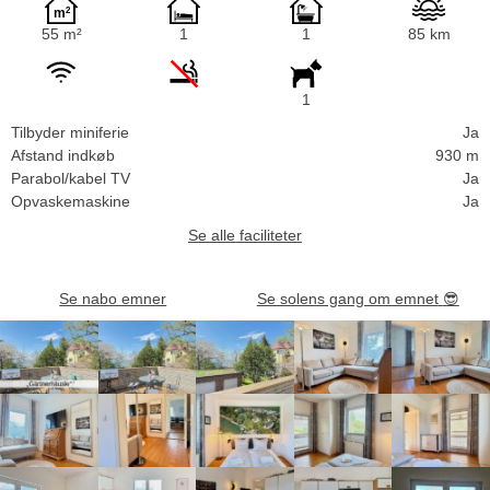
55 m²
1
1
85 km
1
Tilbyder miniferie
Ja
Afstand indkøb
930 m
Parabol/kabel TV
Ja
Opvaskemaskine
Ja
Se alle faciliteter
Se nabo emner
Se solens gang om emnet
😎