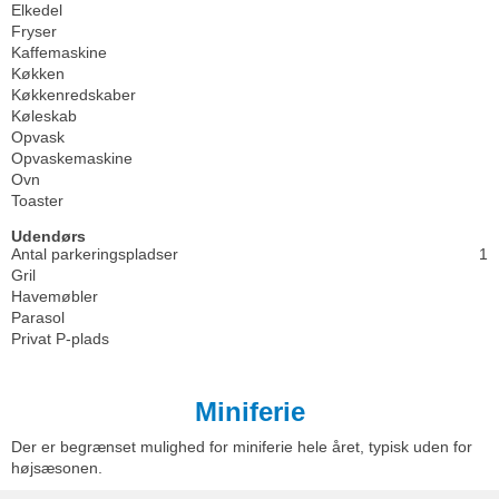
Elkedel
Fryser
Kaffemaskine
Køkken
Køkkenredskaber
Køleskab
Opvask
Opvaskemaskine
Ovn
Toaster
Udendørs
Antal parkeringspladser
1
Gril
Havemøbler
Parasol
Privat P-plads
Miniferie
Der er begrænset mulighed for miniferie hele året, typisk uden for
højsæsonen.