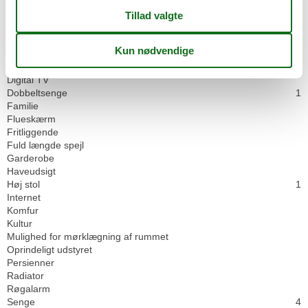
Værelser
2
Hus
Allergivenlig
Baby seng
1
Bøger
Digital TV
Dobbeltsenge
1
Familie
Flueskærm
Fritliggende
Fuld længde spejl
Garderobe
Haveudsigt
Høj stol
1
Internet
Komfur
Kultur
Mulighed for mørklægning af rummet
Oprindeligt udstyret
Persienner
Radiator
Røgalarm
Senge
4