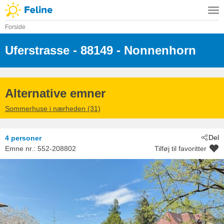
Forside
Uferstrasse
 - 88149
 - Nonnenhorn
Alternative emner
Sommerhuse i nærheden (31)
Del
4 personer
Emne nr.:
552-208802
Tilføj til favoritter