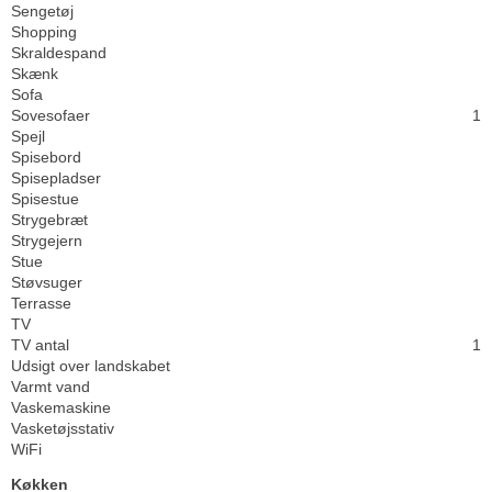
Sengetøj
Shopping
Skraldespand
Skænk
Sofa
Sovesofaer
1
Spejl
Spisebord
Spisepladser
Spisestue
Strygebræt
Strygejern
Stue
Støvsuger
Terrasse
TV
TV antal
1
Udsigt over landskabet
Varmt vand
Vaskemaskine
Vasketøjsstativ
WiFi
Køkken