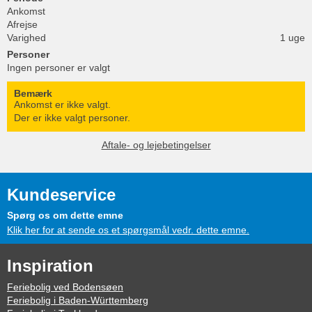
Ankomst
Afrejse
Varighed
1 uge
Personer
Ingen personer er valgt
Bemærk
Ankomst er ikke valgt.
Der er ikke valgt personer.
Aftale- og lejebetingelser
Kundeservice
Spørg os om dette emne
Klik her for at sende os et spørgsmål vedr. dette emne.
Inspiration
Feriebolig ved Bodensøen
Feriebolig i Baden-Württemberg