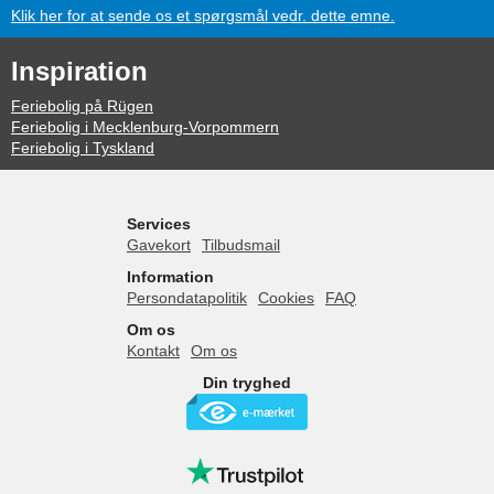
Klik her for at sende os et spørgsmål vedr. dette emne.
Inspiration
Feriebolig på Rügen
Feriebolig i Mecklenburg-Vorpommern
Feriebolig i Tyskland
Services
Gavekort
Tilbudsmail
Information
Persondatapolitik
Cookies
FAQ
Om os
Kontakt
Om os
Din tryghed