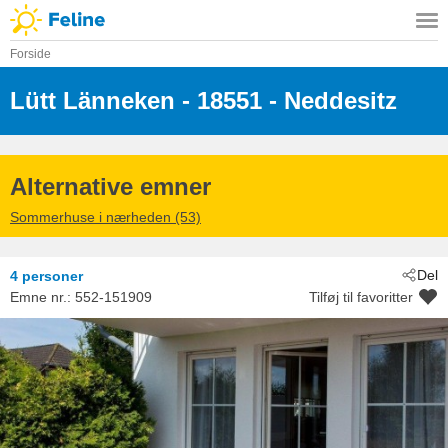
Forside
Lütt Länneken
 - 18551
 - Neddesitz
Alternative emner
Sommerhuse i nærheden (53)
Del
4 personer
Emne nr.:
552-151909
Tilføj til favoritter