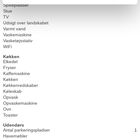
Spisepladser
Stue
TV
Udsigt over landskabet
Varmt vand
Vaskemaskine
Vasketøjsstativ
WiFi
Køkken
Elkedel
Fryser
Kaffemaskine
Køkken
Køkkenredskaber
Køleskab
Opvask
Opvaskemaskine
Ovn
Toaster
Udendørs
Antal parkeringspladser
1
Havemøbler