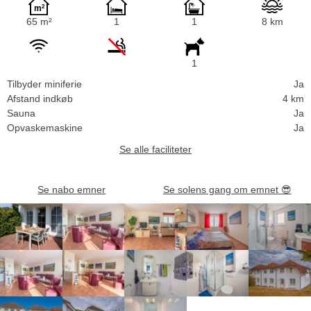
65 m²
1
1
8 km
1
Tilbyder miniferie
Ja
Afstand indkøb
4 km
Sauna
Ja
Opvaskemaskine
Ja
Se alle faciliteter
Se nabo emner
Se solens gang om emnet
😎