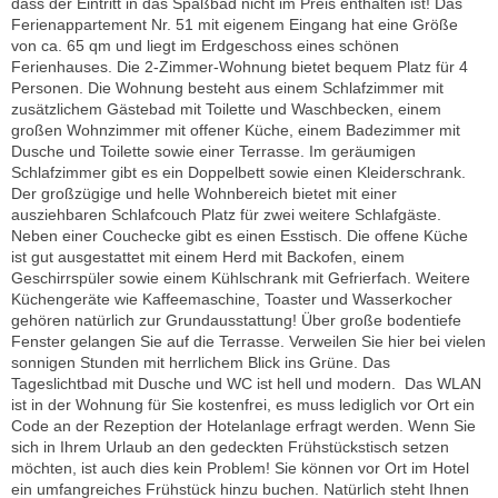
dass der Eintritt in das Spaßbad nicht im Preis enthalten ist! Das
Ferienappartement Nr. 51 mit eigenem Eingang hat eine Größe
von ca. 65 qm und liegt im Erdgeschoss eines schönen
Ferienhauses. Die 2-Zimmer-Wohnung bietet bequem Platz für 4
Personen. Die Wohnung besteht aus einem Schlafzimmer mit
zusätzlichem Gästebad mit Toilette und Waschbecken, einem
großen Wohnzimmer mit offener Küche, einem Badezimmer mit
Dusche und Toilette sowie einer Terrasse. Im geräumigen
Schlafzimmer gibt es ein Doppelbett sowie einen Kleiderschrank.
Der großzügige und helle Wohnbereich bietet mit einer
ausziehbaren Schlafcouch Platz für zwei weitere Schlafgäste.
Neben einer Couchecke gibt es einen Esstisch. Die offene Küche
ist gut ausgestattet mit einem Herd mit Backofen, einem
Geschirrspüler sowie einem Kühlschrank mit Gefrierfach. Weitere
Küchengeräte wie Kaffeemaschine, Toaster und Wasserkocher
gehören natürlich zur Grundausstattung! Über große bodentiefe
Fenster gelangen Sie auf die Terrasse. Verweilen Sie hier bei vielen
sonnigen Stunden mit herrlichem Blick ins Grüne. Das
Tageslichtbad mit Dusche und WC ist hell und modern. Das WLAN
ist in der Wohnung für Sie kostenfrei, es muss lediglich vor Ort ein
Code an der Rezeption der Hotelanlage erfragt werden. Wenn Sie
sich in Ihrem Urlaub an den gedeckten Frühstückstisch setzen
möchten, ist auch dies kein Problem! Sie können vor Ort im Hotel
ein umfangreiches Frühstück hinzu buchen. Natürlich steht Ihnen