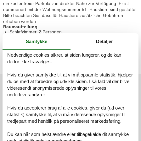
ein kostenfreier Parkplatz in direkter Nähe zur Verfügung. Er ist
nummeriert mit der Wohnungsnummer 51. Haustiere sind gestattet.
Bitte beachten Sie, dass für Haustiere zusätzliche Gebühren
erhoben werden.
Raumaufteilung
Schlafzimmer, 2 Personen
Kleiderschrank
Samtykke
Detaljer
Doppelbett (Offenes Fußteil)
Nødvendige cookies sikrer, at siden fungerer, og de kan
Wohnzimmer, 2 Personen
derfor ikke fravælges.
Kleine Doppelcouch
Hvis du giver samtykke til, at vi må opsamle statistik, hjælper
Eksterne anmeldelser
du os med at forbedre og udvikle siden. I så fald vil der blive
videresendt anonymiserede oplysninger til vores
Vores gæsteanmeldelser
Eksterne anmeldelser
underleverandører.
4,3
Hvis du accepterer brug af alle cookies, giver du (ud over
statistik) samtykke til, at vi må videresende oplysninger til
tredjepart med henblik på personaliseret markedsføring.
7 eksterne anmeldelser
Du kan når som helst ændre eller tilbagekalde dit samtykke
vedr. statistik og/eller markedsføring.