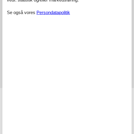
5,0
juni 2026
Se også vores
Persondatapolitik
4,8
juni 2026
5,0
august 2025
2,5
juli 2023
4,7
juni 2023
Vis alle anmeldelser
Faciliteter
Afstand
Afstand indkøb
4 km
LakeDistance
3000 km
Restaurant afstand
300 m
Strandafstand
8 km
Sø afstand
8 km