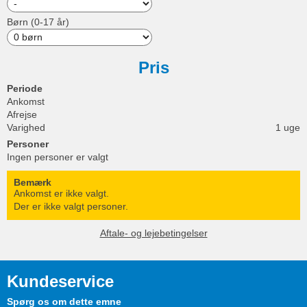
Børn (0-17 år)
Pris
Periode
Ankomst
Afrejse
Varighed
1 uge
Personer
Ingen personer er valgt
Bemærk
Ankomst er ikke valgt.
Der er ikke valgt personer.
Aftale- og lejebetingelser
Kundeservice
Spørg os om dette emne