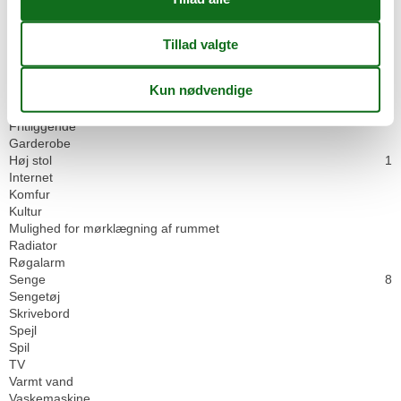
Hus
Baby seng
1
Bøger
Dobbeltsenge
3
Enkeltsenge
2
Familie
Fireside
Fritliggende
Garderobe
Høj stol
1
Internet
Komfur
Kultur
Mulighed for mørklægning af rummet
Radiator
Røgalarm
Senge
8
Sengetøj
Skrivebord
Spejl
Spil
TV
Varmt vand
Vaskemaskine