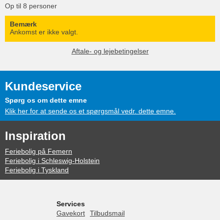
Op til 8 personer
Bemærk
Ankomst er ikke valgt.
Aftale- og lejebetingelser
Kundeservice
Spørg os om dette emne
Klik her for at sende os et spørgsmål vedr. dette emne.
Inspiration
Feriebolig på Femern
Feriebolig i Schleswig-Holstein
Feriebolig i Tyskland
Services
Gavekort
Tilbudsmail