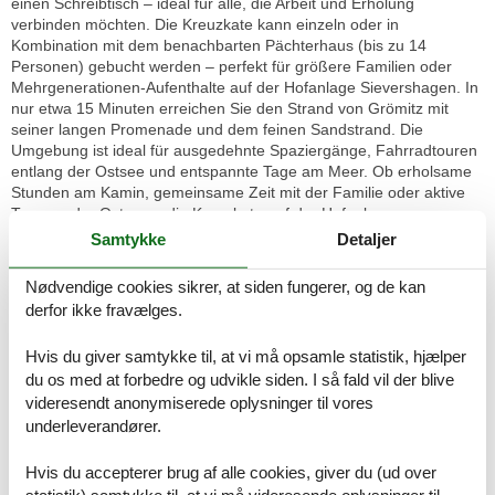
einen Schreibtisch – ideal für alle, die Arbeit und Erholung
verbinden möchten. Die Kreuzkate kann einzeln oder in
Kombination mit dem benachbarten Pächterhaus (bis zu 14
Personen) gebucht werden – perfekt für größere Familien oder
Mehrgenerationen-Aufenthalte auf der Hofanlage Sievershagen. In
nur etwa 15 Minuten erreichen Sie den Strand von Grömitz mit
seiner langen Promenade und dem feinen Sandstrand. Die
Umgebung ist ideal für ausgedehnte Spaziergänge, Fahrradtouren
entlang der Ostsee und entspannte Tage am Meer. Ob erholsame
Stunden am Kamin, gemeinsame Zeit mit der Familie oder aktive
Tage an der Ostsee – die Kreuzkate auf der Hofanlage
Sievershagen verbindet stilvolles Wohnen, ruhige Lage und
Samtykke
Detaljer
Strandnähe zu einem besonderen Rückzugsort in Schleswig-
Holstein. Ein wichtiger Hinweis: Der Garten ist nicht eingezäunt.
Nødvendige cookies sikrer, at siden fungerer, og de kan
Raumaufteilung
derfor ikke fravælges.
Schlafzimmer, 2 Personen
Verdunklungsvorhänge, Kleiderschrank
Doppelbett
Hvis du giver samtykke til, at vi må opsamle statistik, hjælper
du os med at forbedre og udvikle siden. I så fald vil der blive
Schlafzimmer, 2 Personen
videresendt anonymiserede oplysninger til vores
Verdunklungsvorhänge, Kleiderschrank
underleverandører.
Doppelbett
Hvis du accepterer brug af alle cookies, giver du (ud over
Schlafzimmer, 1 Person