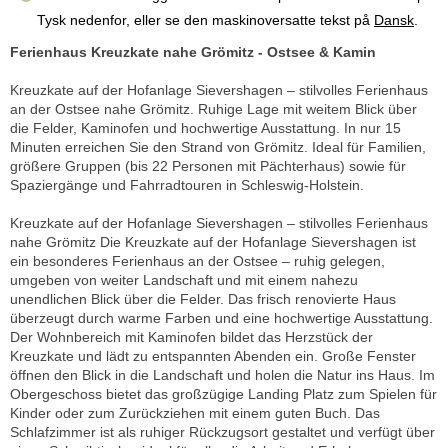
Tysk nedenfor, eller se den maskinoversatte tekst på
Dansk
.
Ferienhaus Kreuzkate nahe Grömitz - Ostsee & Kamin
Kreuzkate auf der Hofanlage Sievershagen – stilvolles Ferienhaus
an der Ostsee nahe Grömitz. Ruhige Lage mit weitem Blick über
die Felder, Kaminofen und hochwertige Ausstattung. In nur 15
Minuten erreichen Sie den Strand von Grömitz. Ideal für Familien,
größere Gruppen (bis 22 Personen mit Pächterhaus) sowie für
Spaziergänge und Fahrradtouren in Schleswig-Holstein.
Kreuzkate auf der Hofanlage Sievershagen – stilvolles Ferienhaus
nahe Grömitz Die Kreuzkate auf der Hofanlage Sievershagen ist
ein besonderes Ferienhaus an der Ostsee – ruhig gelegen,
umgeben von weiter Landschaft und mit einem nahezu
unendlichen Blick über die Felder. Das frisch renovierte Haus
überzeugt durch warme Farben und eine hochwertige Ausstattung.
Der Wohnbereich mit Kaminofen bildet das Herzstück der
Kreuzkate und lädt zu entspannten Abenden ein. Große Fenster
öffnen den Blick in die Landschaft und holen die Natur ins Haus. Im
Obergeschoss bietet das großzügige Landing Platz zum Spielen für
Kinder oder zum Zurückziehen mit einem guten Buch. Das
Schlafzimmer ist als ruhiger Rückzugsort gestaltet und verfügt über