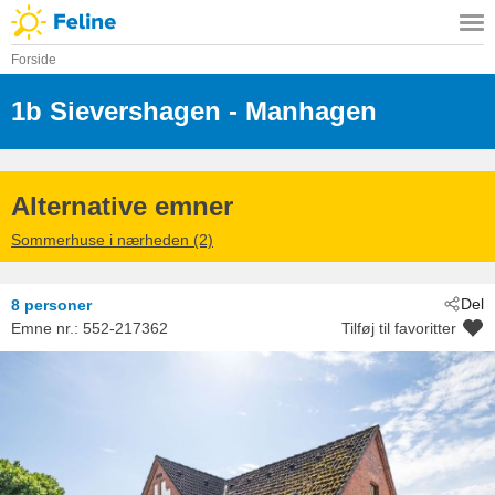
Forside
1b Sievershagen
 - Manhagen
 - 23738
Alternative emner
Sommerhuse i nærheden (2)
Del
8 personer
Emne nr.:
552-217362
Tilføj til favoritter