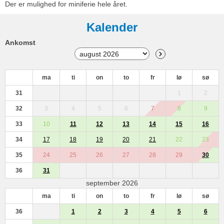
Der er mulighed for miniferie hele året.
Kalender
Ankomst
ma
ti
on
to
fr
lø
sø
31
1
2
32
3
4
5
6
7
8
9
33
10
11
12
13
14
15
16
34
17
18
19
20
21
22
23
35
24
25
26
27
28
29
30
36
31
september 2026
ma
ti
on
to
fr
lø
sø
36
1
2
3
4
5
6