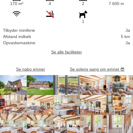
170 m²
4
2
7.600 m
1
Tilbyder miniferie
Ja
Afstand indkøb
5 km
Opvaskemaskine
Ja
Se alle faciliteter
Se nabo emner
Se solens gang om emnet
😎