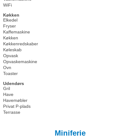
WiFi
Køkken
Elkedel
Fryser
Kaffemaskine
Køkken
Køkkenredskaber
Køleskab
Opvask
Opvaskemaskine
Ovn
Toaster
Udendørs
Gril
Have
Havemøbler
Privat P-plads
Terrasse
Miniferie