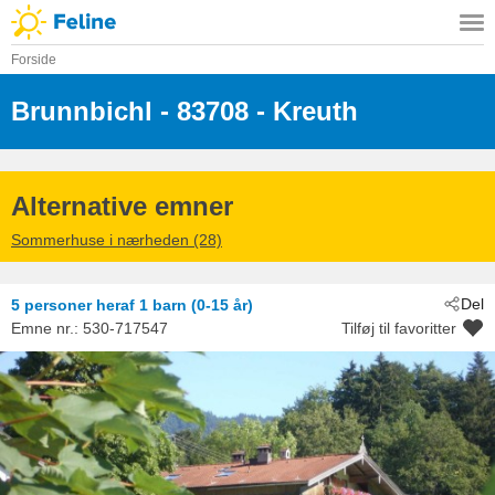
Forside
Brunnbichl
 - 83708
 - Kreuth
Alternative emner
Sommerhuse i nærheden (28)
Del
5 personer
heraf 1 barn (0-15 år)
Emne nr.:
530-717547
Tilføj til favoritter