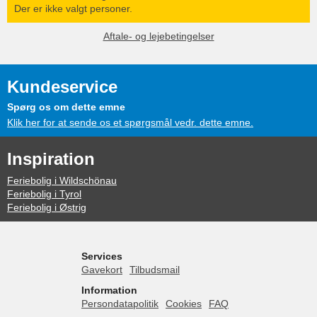
Der er ikke valgt personer.
Aftale- og lejebetingelser
Kundeservice
Spørg os om dette emne
Klik her for at sende os et spørgsmål vedr. dette emne.
Inspiration
Feriebolig i Wildschönau
Feriebolig i Tyrol
Feriebolig i Østrig
Services
Gavekort
Tilbudsmail
Information
Persondatapolitik
Cookies
FAQ