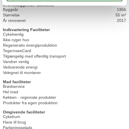
Grundlæggende faciliteter
Byggeår
1956
Størrelse
55 m²
År renoveret
2017
Indkvartering Faciliteter
Cykelvenlig
Ikke-ryger hus
Regenerativ energiproduktion
TegernseeCard
Tilgængelig med offentlig transport
Vandrer venlig
Vedvarende energi
Velegnet til montører
Mad faciliteter
Brødservice
Hel mad
Køkken - regionale produkter
Produkter fra egen produktion
Omgivende faciliteter
Cykelrum
Have til brug
Parkeringsplads