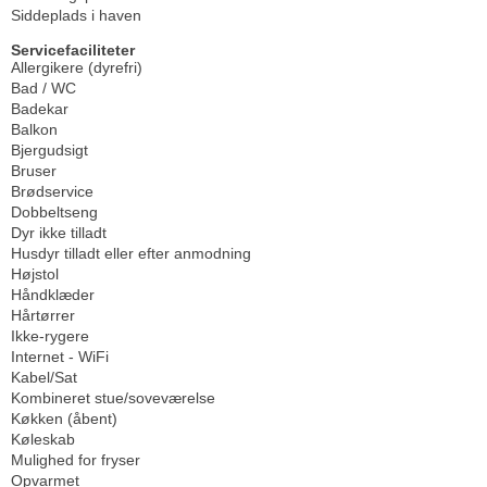
Siddeplads i haven
Servicefaciliteter
Allergikere (dyrefri)
Bad / WC
Badekar
Balkon
Bjergudsigt
Bruser
Brødservice
Dobbeltseng
Dyr ikke tilladt
Husdyr tilladt eller efter anmodning
Højstol
Håndklæder
Hårtørrer
Ikke-rygere
Internet - WiFi
Kabel/Sat
Kombineret stue/soveværelse
Køkken (åbent)
Køleskab
Mulighed for fryser
Opvarmet