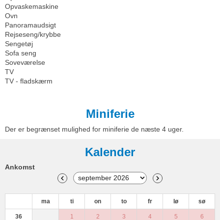
Opvaskemaskine
Ovn
Panoramaudsigt
Rejseseng/krybbe
Sengetøj
Sofa seng
Soveværelse
TV
TV - fladskærm
Miniferie
Der er begrænset mulighed for miniferie de næste 4 uger.
Kalender
Ankomst
ma
ti
on
to
fr
lø
sø
36
1
2
3
4
5
6