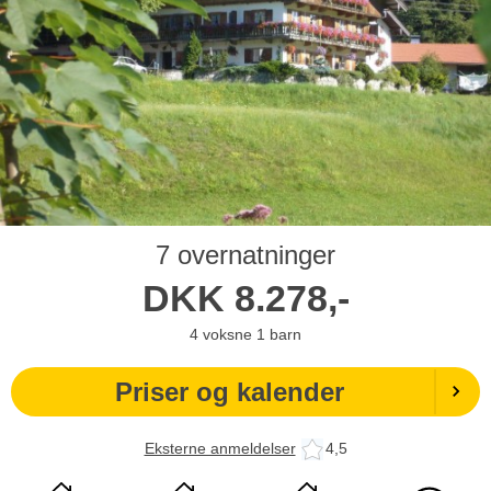
7 overnatninger
DKK
8.278,-
4
voksne
1
barn
Priser og kalender
Eksterne anmeldelser
4,5