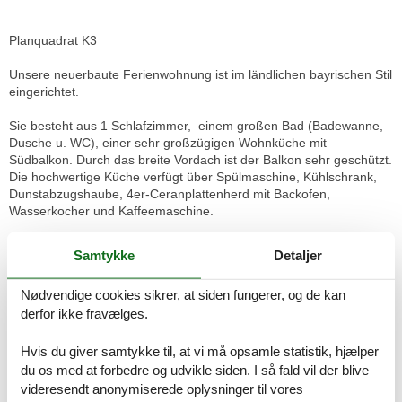
Planquadrat K3
Unsere neuerbaute Ferienwohnung ist im ländlichen bayrischen Stil
eingerichtet.
Sie besteht aus 1 Schlafzimmer, einem großen Bad (Badewanne,
Dusche u. WC), einer sehr großzügigen Wohnküche mit
Südbalkon. Durch das breite Vordach ist der Balkon sehr geschützt.
Die hochwertige Küche verfügt über Spülmaschine, Kühlschrank,
Dunstabzugshaube, 4er-Ceranplattenherd mit Backofen,
Wasserkocher und Kaffeemaschine.
Die 3. und 4. Person schlafen in der Wohnküche auf dem
Samtykke
Detaljer
hochwertigen Schlafsofa. Das Sofa liegt dezent um die Ecke. So
können Eltern den Abend gemütlich ausklingen lassen, wärend die
Nødvendige cookies sikrer, at siden fungerer, og de kan
Kinder im Schlafzimmer ungestört schlafen können. Ein Reisebett
derfor ikke fravælges.
kann im Schlafzimmer/Wohnküche dazugestellt werden.
Großzügige, neu gebaute Ferienwohnung im 1. Stock im
Hvis du giver samtykke til, at vi må opsamle statistik, hjælper
Nebengebäude. Sie ist durch den sichtbaren Dachstuhl und den
du os med at forbedre og udvikle siden. I så fald vil der blive
echten Holzfußboden im Wohn- und Schlafbereich sehr gemütlich.
videresendt anonymiserede oplysninger til vores
Ein Schlafzimmer und ein großes Bad mit Dusche und Badewanne