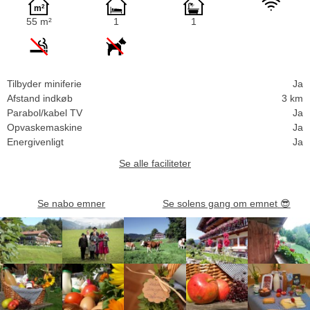
55 m²
1
1
Tilbyder miniferie
Ja
Afstand indkøb
3 km
Parabol/kabel TV
Ja
Opvaskemaskine
Ja
Energivenligt
Ja
Se alle faciliteter
Se nabo emner
Se solens gang om emnet
😎