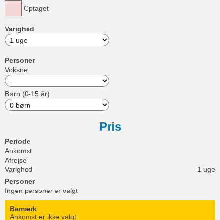
Optaget
Varighed
Personer
Voksne
Børn (0-15 år)
Pris
Periode
Ankomst
Afrejse
Varighed
1 uge
Personer
Ingen personer er valgt
Bemærk
Ankomst er ikke valgt.