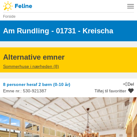
Forside
Am Rundling
 - 01731
 - Kreischa
Alternative emner
Sommerhuse i nærheden (8)
Del
8 personer
heraf 2 børn (0-10 år)
Emne nr.:
530-921387
Tilføj til favoritter