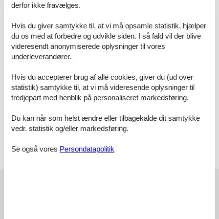
Dachgeschoss mit Schräge. Im Obergeschoss gibt es im Flur einen
derfor ikke fravælges.
kleinen Alkoven mit einem Stockbett für 2 Kinder. Im Erdgeschoss
befinden sich eine voll ausgestattete Küche, ein geräumiges
Hvis du giver samtykke til, at vi må opsamle statistik, hjælper
Esszimmer im Wintergarten mit Blick in den Innenhof. Im
du os med at forbedre og udvikle siden. I så fald vil der blive
Wohnzimmer mit TV befindet sich ein Kaminofen für gemütliche
videresendt anonymiserede oplysninger til vores
Stunden.
underleverandører.
Waschmaschine im Haus.
.Ein Bad mit Dusche und getrenntem WC befindet sich im
Obergeschoss ,ein weiteres Bad mit getrennten WC ist im
Hvis du accepterer brug af alle cookies, giver du (ud over
Erdgeschoss..
statistik) samtykke til, at vi må videresende oplysninger til
Das Haus Sofie hat eine Terrasse im Innenhof und eine weitere
tredjepart med henblik på personaliseret markedsføring.
Terrasse im Garten mit gemütlichen Sitzmöbeln.
Gas und Strom wird nach Verbrauch berechnet . Ein Wäschepaket
Du kan når som helst ændre eller tilbagekalde dit samtykke
kann optional dazu gebucht werden.
vedr. statistik og/eller markedsføring.
Vor Ort
Se også vores
Persondatapolitik
Kaution 100,- Euro vor Ort, Gas und Strom nach Verbrauch . keine
Kurtaxe.
Eksterne anmeldelser
Vores gæsteanmeldelser
Eksterne anmeldelser