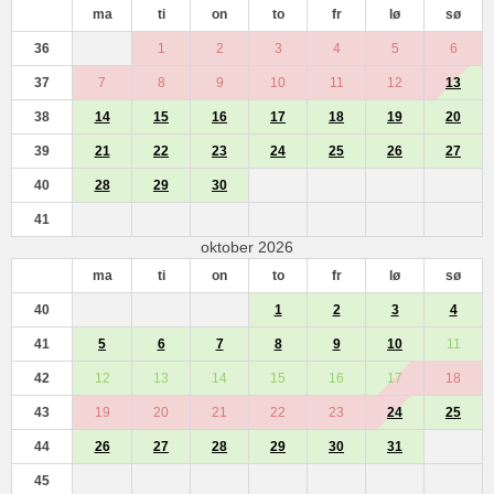
ma
ti
on
to
fr
lø
sø
36
1
2
3
4
5
6
37
7
8
9
10
11
12
13
38
14
15
16
17
18
19
20
39
21
22
23
24
25
26
27
40
28
29
30
41
oktober 2026
ma
ti
on
to
fr
lø
sø
40
1
2
3
4
41
5
6
7
8
9
10
11
42
12
13
14
15
16
17
18
43
19
20
21
22
23
24
25
44
26
27
28
29
30
31
45