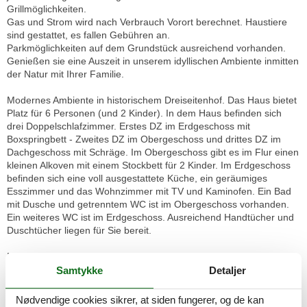
Grillmöglichkeiten.
Gas und Strom wird nach Verbrauch Vorort berechnet. Haustiere
sind gestattet, es fallen Gebühren an.
Parkmöglichkeiten auf dem Grundstück ausreichend vorhanden.
Genießen sie eine Auszeit in unserem idyllischen Ambiente inmitten
der Natur mit Ihrer Familie.
Modernes Ambiente in historischem Dreiseitenhof. Das Haus bietet
Platz für 6 Personen (und 2 Kinder). In dem Haus befinden sich
drei Doppelschlafzimmer. Erstes DZ im Erdgeschoss mit
Boxspringbett - Zweites DZ im Obergeschoss und drittes DZ im
Dachgeschoss mit Schräge. Im Obergeschoss gibt es im Flur einen
kleinen Alkoven mit einem Stockbett für 2 Kinder. Im Erdgeschoss
befinden sich eine voll ausgestattete Küche, ein geräumiges
Esszimmer und das Wohnzimmer mit TV und Kaminofen. Ein Bad
mit Dusche und getrenntem WC ist im Obergeschoss vorhanden.
Ein weiteres WC ist im Erdgeschoss. Ausreichend Handtücher und
Duschtücher liegen für Sie bereit.
Modernes Ambiente in historischem Dreiseitenhof. Das Haus bietet
Platz für 6 Personen (und 2 Kinder). In dem Haus befinden sich
Samtykke
Detaljer
drei Doppelschlafzimmer. Erstes DZ im Erdgeschoss mit
Boxspringbett - Zweites DZ im Obergeschoss und drittes DZ im
Nødvendige cookies sikrer, at siden fungerer, og de kan