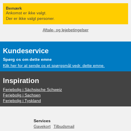
Bemærk
Ankomst er ikke valgt.
Der er ikke valgt personer.
Aftale- og lejebetingelser
Kundeservice
Spørg os om dette emne
Klik her for at sende os et spørgsmål vedr. dette emne.
Inspiration
Feriebolig i Sächsische Schweiz
Feriebolig i Sachsen
Feriebolig i Tyskland
Services
Gavekort
Tilbudsmail