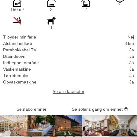
150 m²
3
2
1
Tilbyder miniferie
Nej
Afstand indkøb
3 km
Parabol/kabel TV
Ja
Brændeovn
Ja
Indhegnet område
Ja
Vaskemaskine
Ja
Tørretumbler
Ja
Opvaskemaskine
Ja
Se alle faciliteter
Se nabo emner
Se solens gang om emnet
😎