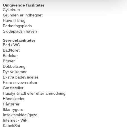
Omgivende faciliteter
Cykelrum
Grunden er indhegnet
Have til brug
Parkeringsplads
Siddeplads i haven
Servicefaciliteter
Bad / WC
Bad/toilet
Badekar
Bruser
Dobbeltseng
Dyr velkomne
Ekstra badeværelse
Flere soveværelser
Gæstetoilet
Husdyr tilladt eller efter anmodning
Håndklæder
Hårtørrer
Ikke-rygere
Insektsmiddel/gaze
Internet - WiFi
Kabel/Sat