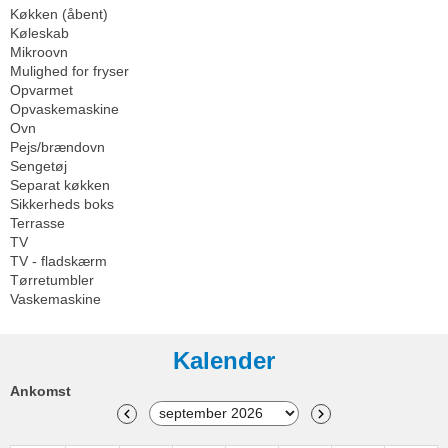
Køkken (åbent)
Køleskab
Mikroovn
Mulighed for fryser
Opvarmet
Opvaskemaskine
Ovn
Pejs/brændovn
Sengetøj
Separat køkken
Sikkerheds boks
Terrasse
TV
TV - fladskærm
Tørretumbler
Vaskemaskine
Kalender
Ankomst