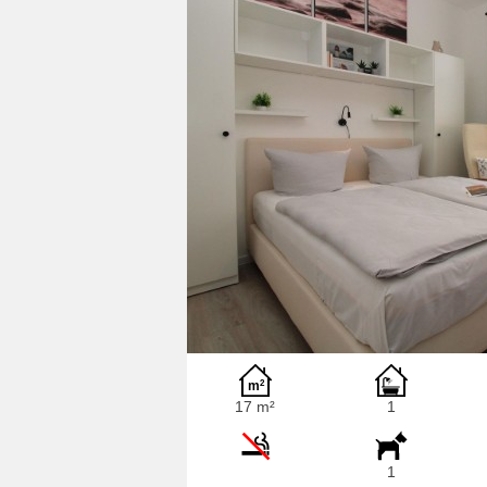
17 m²
1
1