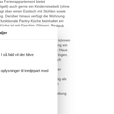
Das Ferienappartement bietet
tgelt) auch gerne ein Kinderreisebett (ohne
gt über einen Esstisch mit Stühlen sowie
ung. Darüber hinaus verfügt die Wohnung
unktionale Pantry-Küche beinhaltet ein
che ist mit Geschirr, Gläsern, Besteck
it Nachttischen und Lampen sowie 2
aljer
erne Badezimmer verfügt über eine
lichkeiten. Ihre Jacken und Schuhe können
tsachen steht Ihnen in Ihrer Wohnung ein
Stellplatz (Nr. 29) direkt neben dem Haus
 så fald vil der blive
 Sie keine eigenen Fahrräder mitbringen,
unsch werden Ihnen die Fahrräder auch
diesbezüglich erhöhten Reinigungs-
unserer nicht rauchenden Gäste in der
 oplysninger til tredjepart med
dnis! Ein Wäschepaket (komplette
in Geschirrtuch) kann kostenpflichtig als
en. Abweichungen von den genannten
unseren Mitarbeitern möglich. Die
 tatsächliche Möblierung und Ausstattung