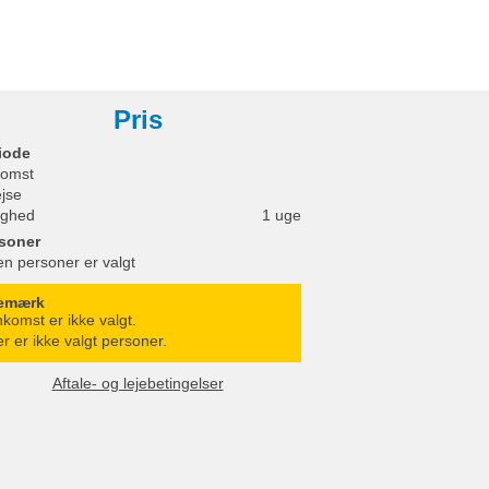
Pris
iode
omst
ejse
ighed
1 uge
soner
en personer er valgt
emærk
komst er ikke valgt.
r er ikke valgt personer.
Aftale- og lejebetingelser