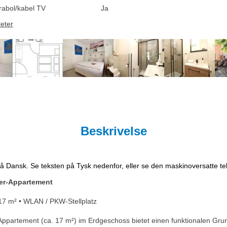
rabol/kabel TV
Ja
teter
Beskrivelse
på Dansk. Se teksten på Tysk nedenfor, eller se den maskinoversatte t
er-Appartement
 17 m² • WLAN / PKW-Stellplatz
partement (ca. 17 m²) im Erdgeschoss bietet einen funktionalen Grundr