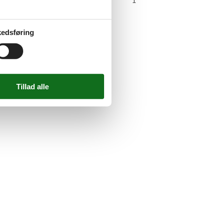
arkeringspladser
1
P-plads
edsføring