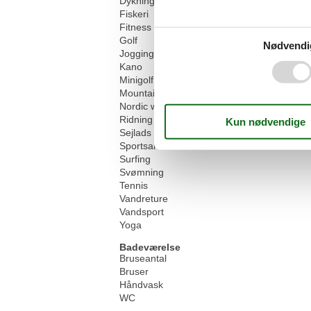
Dykning
Fiskeri
Fitness træning
Golf
Nødvendi
Jogging
Kano
Minigolf
Mountainbike
Nordic walking
Ridning
Sejlads
Sportsaktiviteter
Surfing
Svømning
Tennis
Vandreture
Vandsport
Yoga
Badeværelse
Bruseantal
Bruser
Håndvask
WC