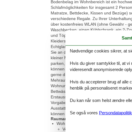
Bodenbelag im Wohnbereich ist ein hochwert
Schlafmöglichkeiten für insgesamt 2 Persone
Matratze, Bettdecke, Kissen und Bezüge) s
verschiedene Regale. Zu Ihrer Unterhaltun
über kostenfreies WLAN (ohne Gewähr - gem
Waschbecken, einen Kühlschrank, ein 2-Zon
und Töpfen ausreichend ausgestattet. Der 
Samt
Kleiderschränke. Für einen guten Schlafk
Echtglas-Dusche mit niedrigem Einstieg, 
Nødvendige cookies sikrer, at si
Sie an der Garderobe mit Wandspiegel im E
kleiner Möbel-Tresor zur Verfügung. Ihr A
Hvis du giver samtykke til, at vi
parken, Ihre Fahrräder können in einem se
können Sie diese bei Interesse bei einem 
videresendt anonymiserede oplys
gerne direkt zu Ihrer Urlaubsunterkunft gel
Mehraufwand wird ein einmaliger moderater
Hvis du accepterer brug af alle c
Wohnung nicht gestattet, bitte benutzen Sie
henblik på personaliseret marke
Bettwäsche – die Betten werden bereits bez
Erstausstattung dazu gebucht werden. Der
Du kan når som helst ændre eller
Vorgaben (Mindestübernachtungen / lückenl
Ausstattungsbeschreibung beruht auf Angab
Se også vores
Persondatapolitik
können leicht abweichend sein.
Raumaufteilung
Wohnzimmer, 2 Personen
Verdunklungsvorhänge, Kleiderschra