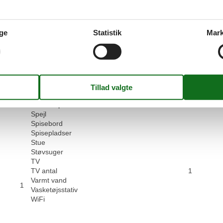
Familie
Antal p
Garderobe
Privat 
Internet
Komfur
ge
Statistik
Mark
Kultur
Mulighed for mørklægning af rummet
Persienner
Radiator
Røgalarm
Senge
2
Shopping
Skraldespand
Spejl
Spisebord
Spisepladser
Stue
Støvsuger
TV
TV antal
1
Varmt vand
1
Vasketøjsstativ
WiFi