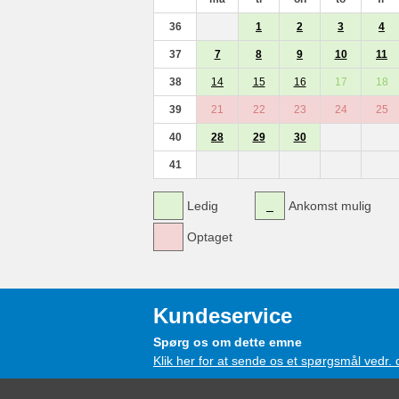
36
1
2
3
4
37
7
8
9
10
11
38
14
15
16
17
18
39
21
22
23
24
25
40
28
29
30
41
Ledig
Ankomst mulig
Optaget
Kundeservice
Spørg os om dette emne
Klik her for at sende os et spørgsmål vedr.