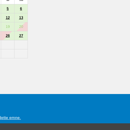
5
6
12
13
19
20
26
27
 dette emne.