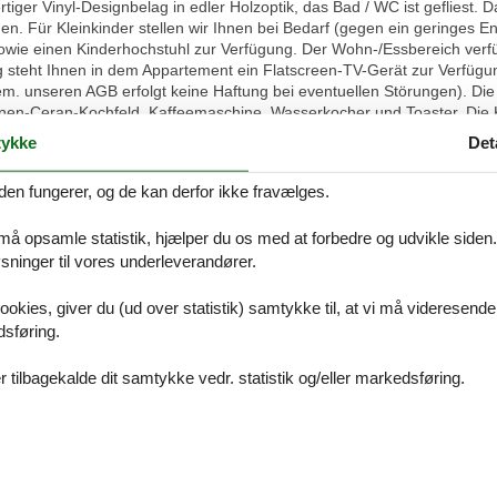
iger Vinyl-Designbelag in edler Holzoptik, das Bad / WC ist gefliest. 
n. Für Kleinkinder stellen wir Ihnen bei Bedarf (gegen ein geringes En
owie einen Kinderhochstuhl zur Verfügung. Der Wohn-/Essbereich verfü
g steht Ihnen in dem Appartement ein Flatscreen-TV-Gerät zur Verfüg
. unseren AGB erfolgt keine Haftung bei eventuellen Störungen). Die f
en-Ceran-Kochfeld, Kaffeemaschine, Wasserkocher und Toaster. Die Kü
Schlafbereich bietet ein bequemes Doppelbett (2 x 80 cm x 200 cm) m
ykke
Det
omfort verfügt das Appartement über Verdunkelungsvorhänge. Das mod
Waschbecken mit Unterschrank, WC, Föhn sowie ausreichend Ablagemög
den fungerer, og de kan derfor ikke fravælges.
ingangsbereich des Appartements unterbringen. Zum Schutz Ihrer Wer
uto können Sie kostenfrei auf einem zu Ihrer Wohnung gehörenden PKW-
 må opsamle statistik, hjælper du os med at forbedre og udvikle siden. I
paraten Fahrradschuppen der Wohnanlage untergestellt werden. Sofern
Fahrradverleih in unmittelbarer Nähe Ihrer Wohnanlage mieten. Auf W
ninger til vores underleverandører.
iefert. Das Mitbringen eines Hundes ist auf Anfrage möglich – für den 
 Preiszuschlag erhoben (siehe Preise). Das Rauchen ist im Interesse 
ookies, giver du (ud over statistik) samtykke til, at vi må videresende
 hierfür die kleine Sitzecke vor dem Haus. Vielen Dank für Ihr Verstän
dsføring.
ogen, ein großes Duschtuch, zwei Handtücher, ein Duschvorleger und e
 Appartementpreis bezieht sich auf die Nutzung mit maximal 2 Person
 tilbagekalde dit samtykke vedr. statistik og/eller markedsføring.
ose Buchung) sind ausschließlich nach telefonischer Rücksprache mit 
en der Eigentümer, Irrtümer und Änderungen bleiben vorbehalten! Die
nk