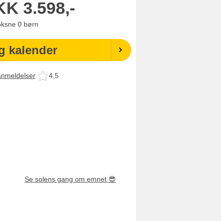
KK
3.598,-
oksne
0
børn
g kalender
anmeldelser
4,5
Se solens gang om emnet
😎