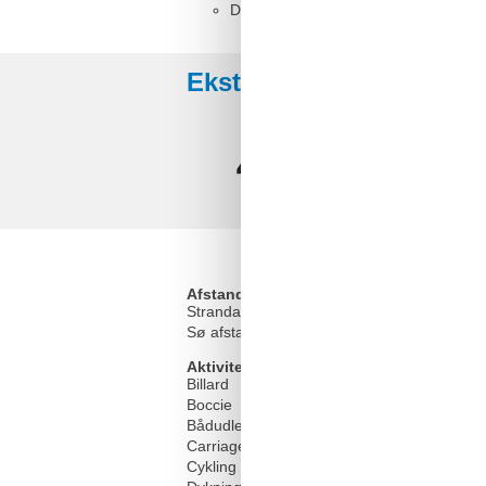
Doppelbett
Eksterne anmeldelser
4,5
Afstand
Strandafstand
Sø afstand
Aktiviteter
Billard
Boccie
Bådudlejning
Carriage rides
Cykling