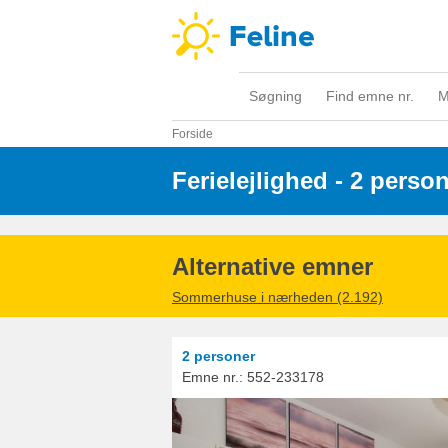
Søgning
Find emne nr.
M
Forside
Ferielejlighed - 2 perso
Alternative emner
Sommerhuse i nærheden (2.192)
2 personer
Emne nr.:
552-233178