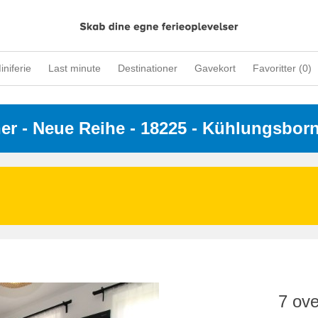
iniferie
Last minute
Destinationer
Gavekort
Favoritter (
0
)
ner
 - 
Neue Reihe
 - 18225
 - Kühlungsbor
7 ove