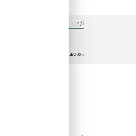
meldelser
Eksterne anmeldelser
4,5
ldelse
juli 2026
n
askine
redskaber
ab
ørs