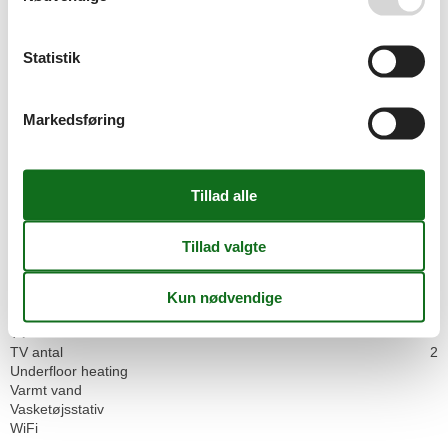
Komfur
Kultur
Luksus
Statistik
Mulighed for mørklægning af rummet
Oprindeligt udstyret
Overdækket terrasse
Markedsføring
Røgalarm
Senge
3
Sengetøj
Skraldespand
Sofa
Spejl
Spisebord
Spisepladser
Strandudsigt
Stue
Terrasse
TV
TV antal
2
Underfloor heating
Varmt vand
Vasketøjsstativ
WiFi