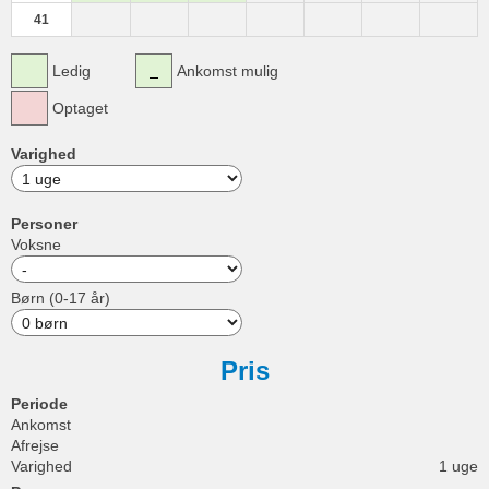
41
Ledig
Ankomst mulig
Optaget
Varighed
Personer
Voksne
Børn (0-17 år)
Pris
Periode
Ankomst
Afrejse
Varighed
1 uge