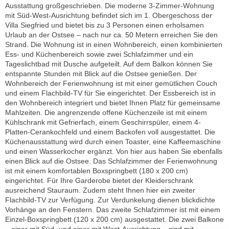
Ausstattung großgeschrieben. Die moderne 3-Zimmer-Wohnung
mit Süd-West-Ausrichtung befindet sich im 1. Obergeschoss der
Villa Siegfried und bietet bis zu 3 Personen einen erholsamen
Urlaub an der Ostsee – nach nur ca. 50 Metern erreichen Sie den
Strand. Die Wohnung ist in einen Wohnbereich, einen kombinierten
Ess- und Küchenbereich sowie zwei Schlafzimmer und ein
Tageslichtbad mit Dusche aufgeteilt. Auf dem Balkon können Sie
entspannte Stunden mit Blick auf die Ostsee genießen. Der
Wohnbereich der Ferienwohnung ist mit einer gemütlichen Couch
und einem Flachbild-TV für Sie eingerichtet. Der Essbereich ist in
den Wohnbereich integriert und bietet Ihnen Platz für gemeinsame
Mahlzeiten. Die angrenzende offene Küchenzeile ist mit einem
Kühlschrank mit Gefrierfach, einem Geschirrspüler, einem 4-
Platten-Cerankochfeld und einem Backofen voll ausgestattet. Die
Küchenausstattung wird durch einen Toaster, eine Kaffeemaschine
und einen Wasserkocher ergänzt. Von hier aus haben Sie ebenfalls
einen Blick auf die Ostsee. Das Schlafzimmer der Ferienwohnung
ist mit einem komfortablen Boxspringbett (180 x 200 cm)
eingerichtet. Für Ihre Garderobe bietet der Kleiderschrank
ausreichend Stauraum. Zudem steht Ihnen hier ein zweiter
Flachbild-TV zur Verfügung. Zur Verdunkelung dienen blickdichte
Vorhänge an den Fenstern. Das zweite Schlafzimmer ist mit einem
Einzel-Boxspringbett (120 x 200 cm) ausgestattet. Die zwei Balkone
– einer mit Süd- und einer mit West-Ausrichtung – sind mit