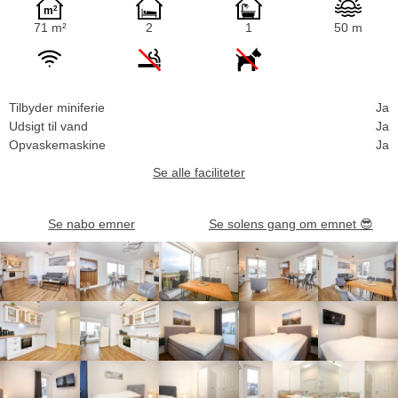
71 m²
2
1
50 m
Tilbyder miniferie
Ja
Udsigt til vand
Ja
Opvaskemaskine
Ja
Se alle faciliteter
Se nabo emner
Se solens gang om emnet
😎