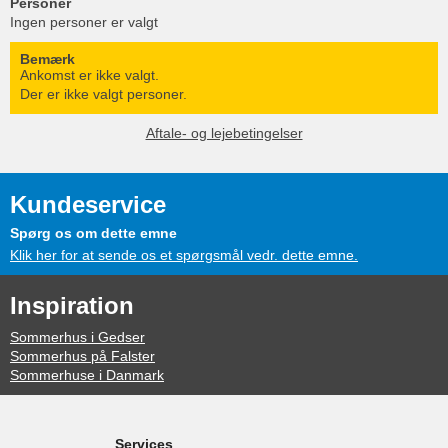
Personer
Ingen personer er valgt
Bemærk
Ankomst er ikke valgt.
Der er ikke valgt personer.
Aftale- og lejebetingelser
Kundeservice
Spørg os om dette emne
Klik her for at sende os et spørgsmål vedr. dette emne.
Inspiration
Sommerhus i Gedser
Sommerhus på Falster
Sommerhuse i Danmark
Services