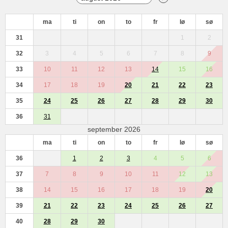
ma
ti
on
to
fr
lø
sø
31
1
2
32
3
4
5
6
7
8
9
33
10
11
12
13
14
15
16
34
17
18
19
20
21
22
23
35
24
25
26
27
28
29
30
36
31
september 2026
ma
ti
on
to
fr
lø
sø
36
1
2
3
4
5
6
37
7
8
9
10
11
12
13
38
14
15
16
17
18
19
20
39
21
22
23
24
25
26
27
40
28
29
30