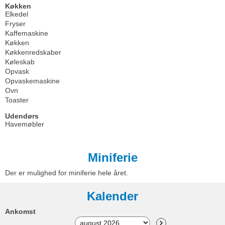
Køkken
Elkedel
Fryser
Kaffemaskine
Køkken
Køkkenredskaber
Køleskab
Opvask
Opvaskemaskine
Ovn
Toaster
Udendørs
Havemøbler
Miniferie
Der er mulighed for miniferie hele året.
Kalender
Ankomst