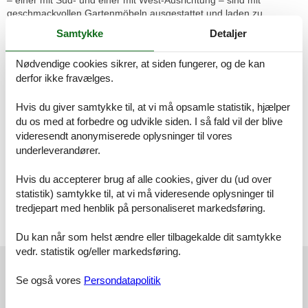
geschmackvollen Gartenmöbeln ausgestattet und laden zu
entspannten Abenden ein. Das Tageslichtbad mit ebenerdiger
Samtykke
Detaljer
Dusche verfügt über einen großzügigen Waschtisch und einen
Föhn. In der Wohnung ist ein hochwertiger Designbelag verlegt.
Nødvendige cookies sikrer, at siden fungerer, og de kan
Die Fußbodenheizung in allen Wohnräumen sorgt für wohlige
derfor ikke fravælges.
Wärme. Ihr Auto können Sie in der Tiefgarage (max. Höhe: 1,70 m,
max. Breite: 1,90 m, max. Länge: 5,00 m, max. Gewicht: 2000 kg)
parken. Ihre mitgebrachten oder ausgeliehenen Fahrräder können
Hvis du giver samtykke til, at vi må opsamle statistik, hjælper
Sie im Fahrradabstellraum sicher unterstellen.
du os med at forbedre og udvikle siden. I så fald vil der blive
Raumaufteilung
videresendt anonymiserede oplysninger til vores
Schlafzimmer, 2 Personen
underleverandører.
Verdunklungsvorhänge, Kleiderschrank
Doppel-Boxspringbett (Extra hoch, Offenes Fußteil)
Hvis du accepterer brug af alle cookies, giver du (ud over
statistik) samtykke til, at vi må videresende oplysninger til
Schlafzimmer, 1 Person
Verdunklungsvorhänge, Kleiderschrank
tredjepart med henblik på personaliseret markedsføring.
Einzel-Boxspringbett (Extra hoch, Offenes Fußteil)
Du kan når som helst ændre eller tilbagekalde dit samtykke
vedr. statistik og/eller markedsføring.
Eksterne anmeldelser
Se også vores
Persondatapolitik
Vores gæsteanmeldelser
Eksterne anmeldelser