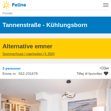
Forside
Tannenstraße
 - Kühlungsborn
 - 18225
Alternative emner
Sommerhuse i nærheden (1.350)
Del
3 personer
Emne nr.:
552-231679
Tilføj til favoritter