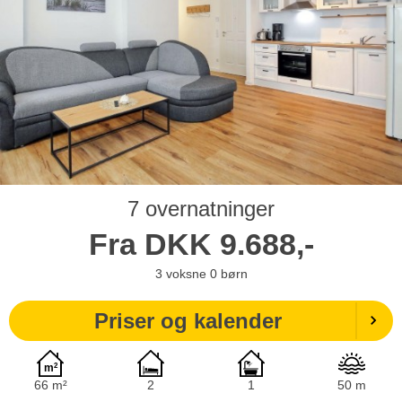
7 overnatninger
Fra
DKK
9.688,-
3
voksne
0
børn
Priser og kalender
66 m²
2
1
50 m