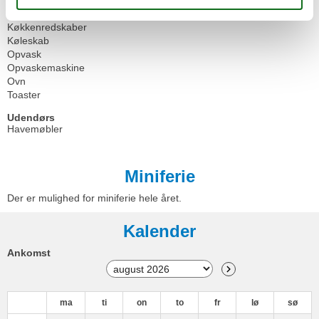
Kaffemaskine
Køkken
Køkkenredskaber
Køleskab
Opvask
Opvaskemaskine
Ovn
Toaster
Udendørs
Havemøbler
Miniferie
Der er mulighed for miniferie hele året.
Kalender
Ankomst
ma
ti
on
to
fr
lø
sø