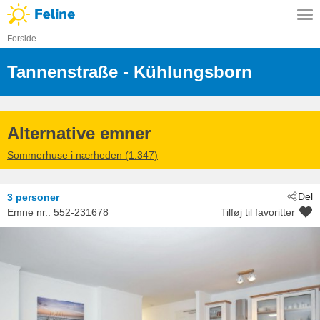
Forside
Tannenstraße
 - Kühlungsborn
 - 18225
Alternative emner
Sommerhuse i nærheden (1.347)
Del
3 personer
Emne nr.:
552-231678
Tilføj til favoritter