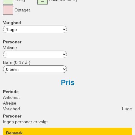
Optaget
Varighed
Personer
Voksne
Børn (0-17 år)
Pris
Periode
Ankomst
Afrejse
Varighed
1 uge
Personer
Ingen personer er valgt
Bemærk