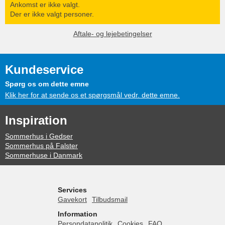
Ankomst er ikke valgt.
Der er ikke valgt personer.
Aftale- og lejebetingelser
Kundeservice
Spørg os om dette emne
Klik her for at sende os et spørgsmål vedr. dette emne.
Inspiration
Sommerhus i Gedser
Sommerhus på Falster
Sommerhuse i Danmark
Services
Gavekort
Tilbudsmail
Information
Persondatapolitik
Cookies
FAQ