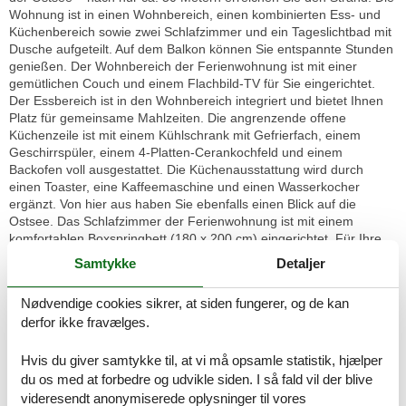
Wohnung ist in einen Wohnbereich, einen kombinierten Ess- und
Küchenbereich sowie zwei Schlafzimmer und ein Tageslichtbad mit
Dusche aufgeteilt. Auf dem Balkon können Sie entspannte Stunden
genießen. Der Wohnbereich der Ferienwohnung ist mit einer
gemütlichen Couch und einem Flachbild-TV für Sie eingerichtet.
Der Essbereich ist in den Wohnbereich integriert und bietet Ihnen
Platz für gemeinsame Mahlzeiten. Die angrenzende offene
Küchenzeile ist mit einem Kühlschrank mit Gefrierfach, einem
Geschirrspüler, einem 4-Platten-Cerankochfeld und einem
Backofen voll ausgestattet. Die Küchenausstattung wird durch
einen Toaster, eine Kaffeemaschine und einen Wasserkocher
ergänzt. Von hier aus haben Sie ebenfalls einen Blick auf die
Ostsee. Das Schlafzimmer der Ferienwohnung ist mit einem
komfortablen Boxspringbett (180 x 200 cm) eingerichtet. Für Ihre
Garderobe bietet der Kleiderschrank ausreichend Stauraum.
Samtykke
Detaljer
Zudem steht Ihnen hier ein zweiter Flachbild-TV zur Verfügung. Zur
Verdunkelung dienen blickdichte Vorhänge an den Fenstern. Das
Nødvendige cookies sikrer, at siden fungerer, og de kan
zweite Schlafzimmer ist mit einem Einzel-Boxspringbett (90 x 200
derfor ikke fravælges.
cm) ausgestattet. Die zwei Südbalkone sind mit geschmackvollen
Gartenmöbeln ausgestattet und laden zu entspannten Abenden
ein. Das Tageslichtbad mit ebenerdiger Dusche verfügt über einen
Hvis du giver samtykke til, at vi må opsamle statistik, hjælper
großzügigen Waschtisch und einen Föhn. In der Wohnung ist
du os med at forbedre og udvikle siden. I så fald vil der blive
hochwertiger Designbelag verlegt. Die Fußbodenheizung in allen
videresendt anonymiserede oplysninger til vores