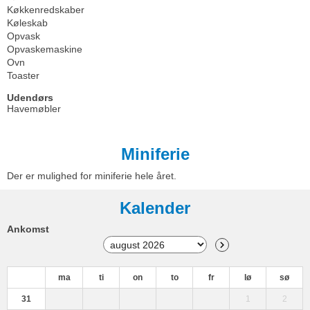
Køkkenredskaber
Køleskab
Opvask
Opvaskemaskine
Ovn
Toaster
Udendørs
Havemøbler
Miniferie
Der er mulighed for miniferie hele året.
Kalender
Ankomst
ma
ti
on
to
fr
lø
sø
31
1
2