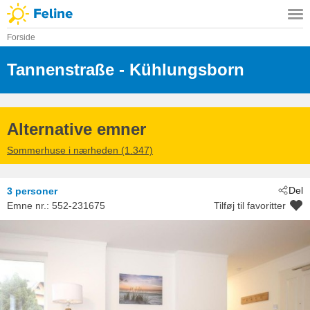
Forside
Tannenstraße
 - Kühlungsborn
 - 18225
Alternative emner
Sommerhuse i nærheden (1.347)
Del
3 personer
Emne nr.:
552-231675
Tilføj til favoritter