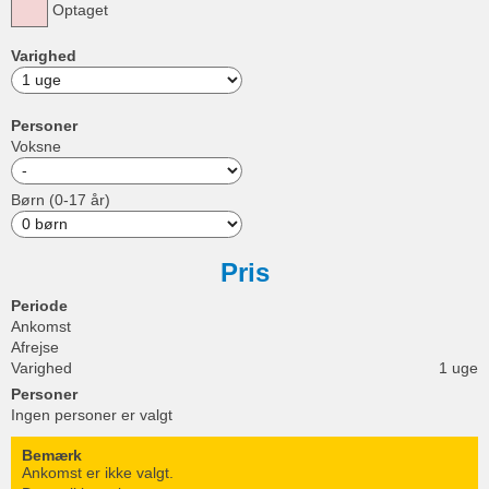
Optaget
Varighed
Personer
Voksne
Børn (0-17 år)
Pris
Periode
Ankomst
Afrejse
Varighed
1 uge
Personer
Ingen personer er valgt
Bemærk
Ankomst er ikke valgt.