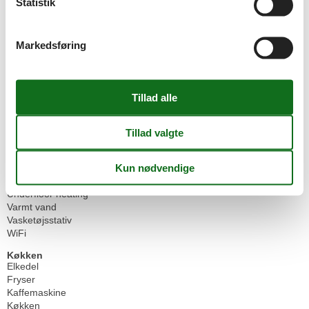
Statistik
Oprindeligt udstyret
Overdækket terrasse
Røgalarm
Markedsføring
Senge
3
Sengetøj
Skraldespand
Sofa
Spejl
Spisebord
Spisepladser
Stue
Terrasse
TV
TV antal
2
Underfloor heating
Varmt vand
Vasketøjsstativ
WiFi
Køkken
Elkedel
Fryser
Kaffemaskine
Køkken