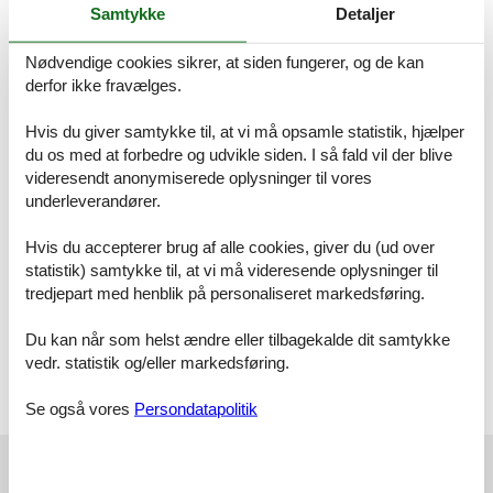
Samtykke
Detaljer
großzügigen Waschtisch und einen Föhn. In der Wohnung ist
hochwertiger Designbelag verlegt. Die Fußbodenheizung in allen
Wohnräumen sorgt für wohlige Wärme. Es handelt sich um eine
Nødvendige cookies sikrer, at siden fungerer, og de kan
Nichtraucher-Wohnung. Haustiere sind nicht erlaubt. Ihr Auto
derfor ikke fravælges.
können Sie in der Tiefgarage abstellen (max. Höhe: 1,70 m, max.
Breite: 1,90 m, max. Länge: 5,00 m, max. Gewicht: 2000 kg). Ihre
Hvis du giver samtykke til, at vi må opsamle statistik, hjælper
mitgebrachten oder ausgeliehenen Fahrräder können Sie im
du os med at forbedre og udvikle siden. I så fald vil der blive
Fahrradabstellraum sicher unterstellen.
videresendt anonymiserede oplysninger til vores
Raumaufteilung
underleverandører.
Schlafzimmer, 2 Personen
Verdunklungsvorhänge, Kleiderschrank
Doppel-Boxspringbett (Extra hoch, Offenes Fußteil)
Hvis du accepterer brug af alle cookies, giver du (ud over
statistik) samtykke til, at vi må videresende oplysninger til
Schlafzimmer, 1 Person
tredjepart med henblik på personaliseret markedsføring.
Kleiderschrank
Einzel-Boxspringbett (Extra hoch, Offenes Fußteil)
Du kan når som helst ændre eller tilbagekalde dit samtykke
vedr. statistik og/eller markedsføring.
Wohnzimmer
Verdunklungsvorhänge
Se også vores
Persondatapolitik
Eksterne anmeldelser
Vores gæsteanmeldelser
Eksterne anmeldelser