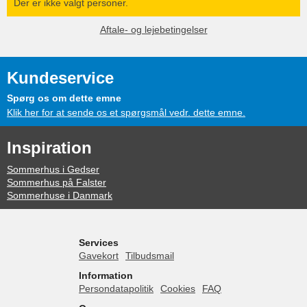
Der er ikke valgt personer.
Aftale- og lejebetingelser
Kundeservice
Spørg os om dette emne
Klik her for at sende os et spørgsmål vedr. dette emne.
Inspiration
Sommerhus i Gedser
Sommerhus på Falster
Sommerhuse i Danmark
Services
Gavekort
Tilbudsmail
Information
Persondatapolitik
Cookies
FAQ