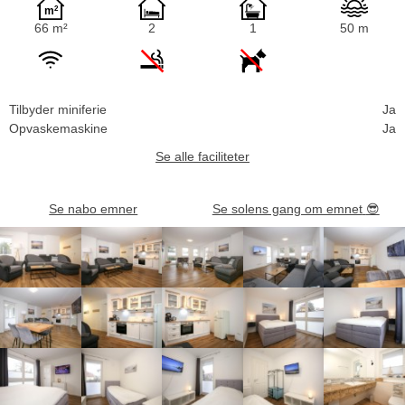
66 m²
2
1
50 m
Tilbyder miniferie
Ja
Opvaskemaskine
Ja
Se alle faciliteter
Se nabo emner
Se solens gang om emnet
😎