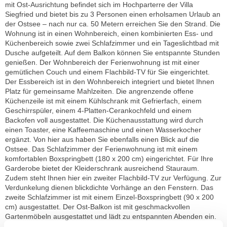
mit Ost-Ausrichtung befindet sich im Hochparterre der Villa
Siegfried und bietet bis zu 3 Personen einen erholsamen Urlaub an
der Ostsee – nach nur ca. 50 Metern erreichen Sie den Strand. Die
Wohnung ist in einen Wohnbereich, einen kombinierten Ess- und
Küchenbereich sowie zwei Schlafzimmer und ein Tageslichtbad mit
Dusche aufgeteilt. Auf dem Balkon können Sie entspannte Stunden
genießen. Der Wohnbereich der Ferienwohnung ist mit einer
gemütlichen Couch und einem Flachbild-TV für Sie eingerichtet.
Der Essbereich ist in den Wohnbereich integriert und bietet Ihnen
Platz für gemeinsame Mahlzeiten. Die angrenzende offene
Küchenzeile ist mit einem Kühlschrank mit Gefrierfach, einem
Geschirrspüler, einem 4-Platten-Cerankochfeld und einem
Backofen voll ausgestattet. Die Küchenausstattung wird durch
einen Toaster, eine Kaffeemaschine und einen Wasserkocher
ergänzt. Von hier aus haben Sie ebenfalls einen Blick auf die
Ostsee. Das Schlafzimmer der Ferienwohnung ist mit einem
komfortablen Boxspringbett (180 x 200 cm) eingerichtet. Für Ihre
Garderobe bietet der Kleiderschrank ausreichend Stauraum.
Zudem steht Ihnen hier ein zweiter Flachbild-TV zur Verfügung. Zur
Verdunkelung dienen blickdichte Vorhänge an den Fenstern. Das
zweite Schlafzimmer ist mit einem Einzel-Boxspringbett (90 x 200
cm) ausgestattet. Der Ost-Balkon ist mit geschmackvollen
Gartenmöbeln ausgestattet und lädt zu entspannten Abenden ein.
Das Tageslichtbad mit ebenerdiger Dusche verfügt über einen