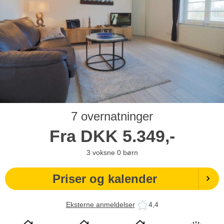
7 overnatninger
Fra
DKK
5.349,-
3
voksne
0
børn
Priser og kalender
Eksterne anmeldelser
4,4