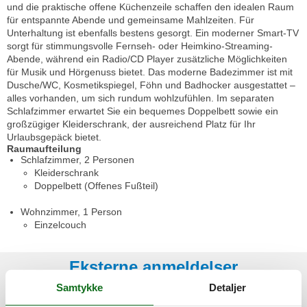
und die praktische offene Küchenzeile schaffen den idealen Raum
für entspannte Abende und gemeinsame Mahlzeiten. Für
Unterhaltung ist ebenfalls bestens gesorgt. Ein moderner Smart-TV
sorgt für stimmungsvolle Fernseh- oder Heimkino-Streaming-
Abende, während ein Radio/CD Player zusätzliche Möglichkeiten
für Musik und Hörgenuss bietet. Das moderne Badezimmer ist mit
Dusche/WC, Kosmetikspiegel, Föhn und Badhocker ausgestattet –
alles vorhanden, um sich rundum wohlzufühlen. Im separaten
Schlafzimmer erwartet Sie ein bequemes Doppelbett sowie ein
großzügiger Kleiderschrank, der ausreichend Platz für Ihr
Urlaubsgepäck bietet.
Raumaufteilung
Schlafzimmer, 2 Personen
Kleiderschrank
Doppelbett (Offenes Fußteil)
Wohnzimmer, 1 Person
Einzelcouch
Eksterne anmeldelser
Vores gæsteanmeldelser
Eksterne anmeldelser
Samtykke
Detaljer