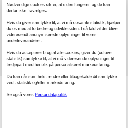
Nødvendige cookies sikrer, at siden fungerer, og de kan
4,4
derfor ikke fravælges.
Hvis du giver samtykke til, at vi må opsamle statistik, hjælper
2 eksterne anmeldelser
du os med at forbedre og udvikle siden. I så fald vil der blive
videresendt anonymiserede oplysninger til vores
underleverandører.
4,5
juli 2026
Hvis du accepterer brug af alle cookies, giver du (ud over
4,3
juli 2026
statistik) samtykke til, at vi må videresende oplysninger til
Generel:
tredjepart med henblik på personaliseret markedsføring.
online
Du kan når som helst ændre eller tilbagekalde dit samtykke
vedr. statistik og/eller markedsføring.
Faciliteter
Afstand
Se også vores
Persondatapolitik
Afstand indkøb
250 m
Lufthavnsafstand
56000 km
Restaurant afstand
150 m
Strandafstand
350 m
Sø afstand
350 m