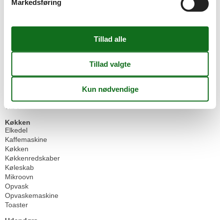
Markedsføring
Sovesofaer til én
1
Spejl
Spisebord
Spisepladser
Stue
Støvsuger
TV
TV antal
1
Varmt vand
Vaskemaskine
Vasketøjsstativ
WiFi
Køkken
Elkedel
Kaffemaskine
Køkken
Køkkenredskaber
Køleskab
Mikroovn
Opvask
Opvaskemaskine
Toaster