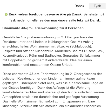
Dansk
Tysk
Beskrivelsen foreligger desværre ikke på Dansk. Se teksten på
Tysk nedenfor, eller se den maskinoversatte tekst på
Dansk
.
Charmante 43-qm-Ferienwohnung für 3 Personen
Gemütliche 43-qm-Ferienwohnung im 2. Obergeschoss der
Residenz unter den Linden in Kühlungsborn Ost: Mit Aufzug
erreichbar, helles Wohnzimmer mit Sitzecke (Schlafcouch),
Essplatz und offener Küchenzeile. Modernes Bad mit Dusche, WC,
Kosmetikspiegel, Föhn und Badhocker. Separates Schlafzimmer
mit Doppelbett und großem Kleiderschrank. Ideal für einen
komfortablen und entspannten Ostsee-Urlaub.
Diese charmante 43-qm-Ferienwohnung im 2. Obergeschoss der
beliebten Residenz unter den Linden am immer aufmerksam
gepflegten Lindenpark bietet alles, was Sie für erholsame Tage an
der Ostsee benötigen. Dank des Aufzugs ist die Wohnung
komfortabel erreichbar und überzeugt durch ihre einladend warme
Atmosphäre sowie eine durchdachte und gepflegte Ausstattung.
Das helle Wohnzimmer lädt sofort zum Entspannen ein: Eine
kuschelige Sitzecke mit Schlafcouch, ein einladender Essbereich