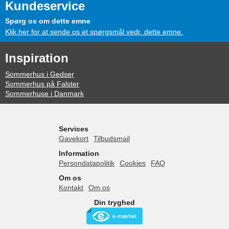
Kundeservice
Spørg os om dette emne
Klik her for at sende os et spørgsmål vedr. dette emne.
Inspiration
Sommerhus i Gedser
Sommerhus på Falster
Sommerhuse i Danmark
Services
Gavekort
Tilbudsmail
Information
Persondatapolitik
Cookies
FAQ
Om os
Kontakt
Om os
Din tryghed