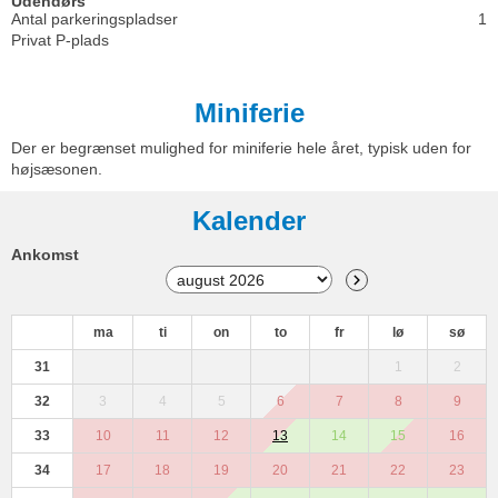
Udendørs
Antal parkeringspladser
1
Privat P-plads
Miniferie
Der er begrænset mulighed for miniferie hele året, typisk uden for
højsæsonen.
Kalender
Ankomst
ma
ti
on
to
fr
lø
sø
31
1
2
32
3
4
5
6
7
8
9
33
10
11
12
13
14
15
16
34
17
18
19
20
21
22
23