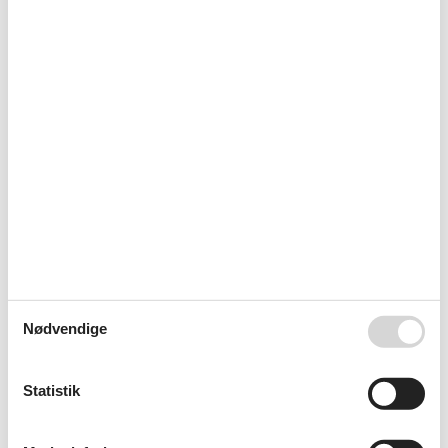
Ikke-ryger
Kvadratmeter
43 m²
Værelser
2
Hus
CD
Dobbeltsenge
1
Elevator
Fuld længde spejl
Garderobe
Haveudsigt
Internet
Komfur
Kultur
Makeup spejl
Oprindeligt udstyret
Radiator
Radio
Nødvendige
Røgalarm
Senge
3
Sengetøj
Statistik
Sikkerheds boks
Skraldespand
Sofa