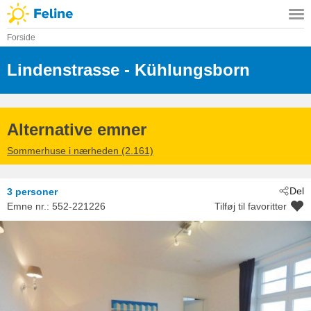
Forside
Lindenstrasse
 - Kühlungsborn
 - 18225
Alternative emner
Sommerhuse i nærheden (2.161)
Del
3 personer
Emne nr.:
552-221226
Tilføj til favoritter